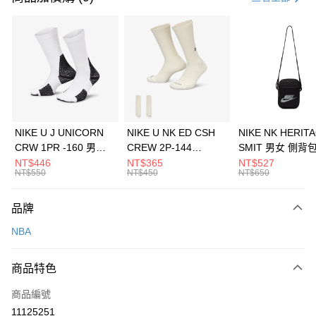
信用卡分期付款
3 期 0 利率 每期
NT$360
21家銀行
合作金庫商業銀行
第一商業銀行
LINE Pay
華南商業銀行
彰化商業銀行
Apple Pay
上海商業儲蓄銀行
台北富邦商業銀行
國泰世華商業銀行
兆豐國際商業銀行
悠遊付
臺灣中小企業銀行
台中商業銀行
NIKE U J UNICORN
NIKE U NK ED CSH
NIKE NK HERIT
匯豐（台灣）商業銀行
華泰商業銀行
CRW 1PR -160 男女
CREW 2P-144
SMIT 男女 側背
全盈+PAY
聯邦商業銀行
遠東國際商業銀行
中統襪 FZ3393100
EMBRDY 男女 短統襪
BA5871010
NT$446
NT$365
NT$527
元大商業銀行
永豐商業銀行
NT$550
NT$450
NT$650
AFTEE先享後付
FZ3073133
玉山商業銀行
星展（台灣）商業銀行
相關說明
台新國際商業銀行
中國信託商業銀行
品牌
【關於「AFTEE先享後付」】
台灣樂天信用卡公司
AFTEE先享後付是「在收到商品之後才付款」的支付方式。 讓您購物簡單
運送方式
NBA
便利好安心！
１．簡單：不需註冊會員、不需綁卡、不需儲值。
7-11取貨(快速到店)
２．便利：只要手機號碼，簡訊認證，即可結帳。
商品特色
每筆NT$100，滿NT$1,500(含以上)免運費
３．安心：先確認商品／服務後，再付款。
商品編號
宅配
【「AFTEE先享後付」結帳流程】
１．於結帳方式選擇「AFTEE先享後付」後，將跳轉至「AFTEE先享後付」
11125251
每筆NT$100，滿NT$1,500(含以上)免運費