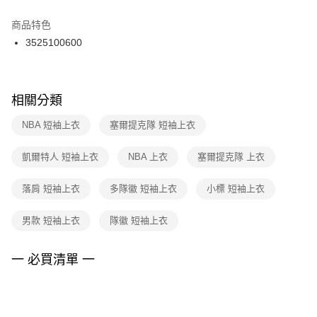
結帳頁面，進行簡訊認證並確認金額後，即可完成結帳。
２．訂單成立數日內，您將收到繳費通知簡訊。
商品特色
付款後門市自取
３．收到繳費通知簡訊後14天內，點擊此簡訊中的連結，可透過四大超商／
3525100600
每筆NT$100，滿NT$1,500(含以上)免運費
ATM／網路銀行／等多元方式進行付款，方視為交易完成。
※ 請注意：結帳手續完成當下不需立刻繳費，但若您需要取消訂單，請聯絡
購買商品的店家。未經商家同意取消之訂單仍視為有效，需透過AFTEE先享
後付繳納相關費用。
※ 交易是否成功請以「AFTEE先享後付 」之結帳頁面顯示為準，若有關於
相關分類
是否繳費成功／繳費後需取消欲退款等相關疑問，請聯繫「AFTEE先享後付
客戶支援中心」
https://netprotections.freshdesk.com/support/home
NBA 短袖上衣
塞爾提克隊 短袖上衣
【注意事項】
凱爾特人 短袖上衣
NBA 上衣
塞爾提克隊 上衣
１．透過由恩沛科技股份有限公司提供之「AFTEE先享後付」服務完成之交
易，需依本服務之必要範圍內提供個人資料，並將交易相關給付款項請求債
權轉讓予恩沛科技股份有限公司。
落肩 短袖上衣
多隊徽 短袖上衣
小標 短袖上衣
２．關於個人資料處理事宜，請瀏覽以下網址：
https://aftee.tw/terms/#terms3
男款 短袖上衣
隊徽 短袖上衣
３．未成年的使用者請事先徵得法定代理人或監護人之同意方可使用
「AFTEE先享後付」，若未經同意申辦者引起之損失，本公司不負相關責
任。
一 必買清單 一
４．使用「AFTEE先享後付」時，將依據個別帳號之用戶狀況，依本公司即
時審查核予不同之上限額度；若仍有額度不足之情形，本公司將視審查結果
請求用戶進行身份認證。
５．嚴禁一人註冊多個帳號或使用他人資訊註冊。若發現惡意使用之情形，
恩沛科技股份有限公司將有權停止該用戶之使用額度並採取法律行動。