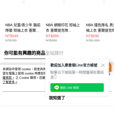
NBA 兒童/青少年 胸前
NBA 網眼印花 短袖上
NBA 撞色隊名 男
隊徽 短袖上衣 塞爾提
衣 塞爾提克隊
袖上衣 塞爾提克
克隊 3526103100
3525149400
3625112572
NT$546
NT$686
NT$690
NT$780
NT$980
NT$1,380
你可能有興趣的商品
全站排行
歡迎加入摩曼頓Line官方帳號
本網站中使用 cookie，欲查詢有關本網站使用 cookie 方式之詳情，及若您不希
點擊以下按鈕第一時間獲得好康訊
熱門標籤
望在電腦上使用 cookie 時應如何變更電腦的 cookie 設定，請參閱本網站「
隱私
息👇
權條款
」之 Cookie 聲明。您繼續使用本網站即表示您同意本公司得按本網站使
用條款之 Cookie 聲明使用 cookie。
了解更多 >
連結 LINE 帳號
我知道了