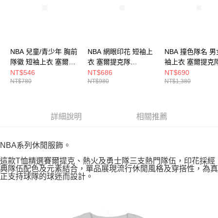
NBA 兒童/青少年 胸前
NBA 網眼印花 短袖上
NBA 撞色隊名 男
隊徽 短袖上衣 塞爾提
衣 塞爾提克隊
袖上衣 塞爾提克
克隊 3526103100
3525149400
3625112572
NT$546
NT$686
NT$690
NT$780
NT$980
NT$1,380
詳細說明
相關推薦
NBA系列休閒服飾。
這款T恤精選賽爾提克、熱火及勇士隊三支熱門隊伍，印花採經
典隊伍配色及元素結合，單品展現流行休閒風格及穿搭性，為真
正支持球隊的球迷而設計。