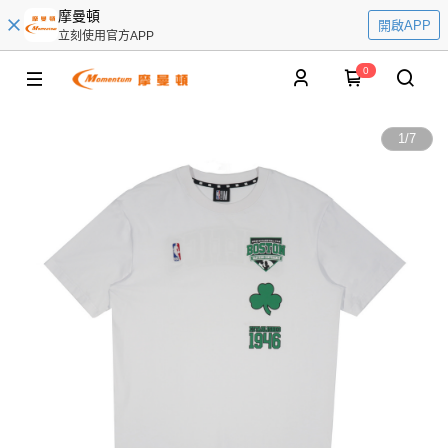
摩曼頓
開啟APP
立刻使用官方APP
0
1
/
7