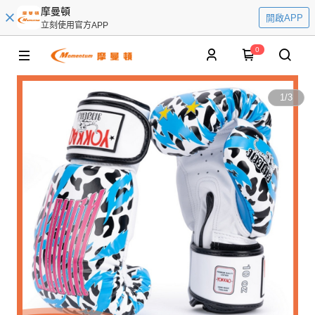
摩曼頓
開啟APP
立刻使用官方APP
0
1
/
3