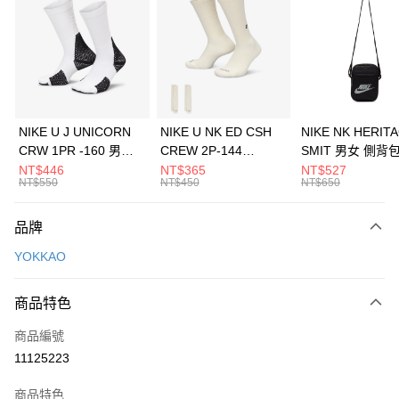
3 期 0 利率 每期
NT$2,296
21家銀行
合作金庫商業銀行
第一商業銀行
LINE Pay
華南商業銀行
彰化商業銀行
Apple Pay
上海商業儲蓄銀行
台北富邦商業銀行
國泰世華商業銀行
兆豐國際商業銀行
悠遊付
臺灣中小企業銀行
台中商業銀行
NIKE U J UNICORN
NIKE U NK ED CSH
NIKE NK HERIT
匯豐（台灣）商業銀行
華泰商業銀行
CRW 1PR -160 男女
CREW 2P-144
SMIT 男女 側背
全盈+PAY
聯邦商業銀行
遠東國際商業銀行
中統襪 FZ3393100
EMBRDY 男女 短統襪
BA5871010
NT$446
NT$365
NT$527
元大商業銀行
永豐商業銀行
NT$550
NT$450
NT$650
AFTEE先享後付
FZ3073133
玉山商業銀行
星展（台灣）商業銀行
相關說明
台新國際商業銀行
中國信託商業銀行
品牌
【關於「AFTEE先享後付」】
台灣樂天信用卡公司
AFTEE先享後付是「在收到商品之後才付款」的支付方式。 讓您購物簡單
運送方式
YOKKAO
便利好安心！
１．簡單：不需註冊會員、不需綁卡、不需儲值。
7-11取貨(快速到店)
２．便利：只要手機號碼，簡訊認證，即可結帳。
商品特色
每筆NT$100，滿NT$1,500(含以上)免運費
３．安心：先確認商品／服務後，再付款。
商品編號
宅配
【「AFTEE先享後付」結帳流程】
１．於結帳方式選擇「AFTEE先享後付」後，將跳轉至「AFTEE先享後付」
11125223
每筆NT$100，滿NT$1,500(含以上)免運費
結帳頁面，進行簡訊認證並確認金額後，即可完成結帳。
２．訂單成立數日內，您將收到繳費通知簡訊。
商品特色
付款後門市自取