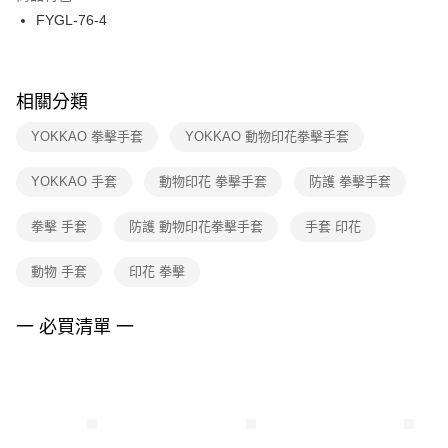
３．收到繳費通知簡訊後14天內，點擊此簡訊中的連結，可透過四大超商／
FYGL-76-4
每筆NT$100，滿NT$1,500(含以上)免運費
ATM／網路銀行／等多元方式進行付款，方視為交易完成。
※ 請注意：結帳手續完成當下不需立刻繳費，但若您需要取消訂單，請聯絡
購買商品的店家。未經商家同意取消之訂單仍視為有效，需透過AFTEE先享
後付繳納相關費用。
※ 交易是否成功請以「AFTEE先享後付 」之結帳頁面顯示為準，若有關於
相關分類
是否繳費成功／繳費後需取消欲退款等相關疑問，請聯繫「AFTEE先享後付
客戶支援中心」
https://netprotections.freshdesk.com/support/home
YOKKAO 拳擊手套
YOKKAO 動物印花拳擊手套
【注意事項】
YOKKAO 手套
動物印花 拳擊手套
防護 拳擊手套
１．透過由恩沛科技股份有限公司提供之「AFTEE先享後付」服務完成之交
易，需依本服務之必要範圍內提供個人資料，並將交易相關給付款項請求債
權轉讓予恩沛科技股份有限公司。
拳擊 手套
防護 動物印花拳擊手套
手套 印花
２．關於個人資料處理事宜，請瀏覽以下網址：
https://aftee.tw/terms/#terms3
動物 手套
印花 拳擊
３．未成年的使用者請事先徵得法定代理人或監護人之同意方可使用
「AFTEE先享後付」，若未經同意申辦者引起之損失，本公司不負相關責
任。
一 必買清單 一
４．使用「AFTEE先享後付」時，將依據個別帳號之用戶狀況，依本公司即
時審查核予不同之上限額度；若仍有額度不足之情形，本公司將視審查結果
請求用戶進行身份認證。
５．嚴禁一人註冊多個帳號或使用他人資訊註冊。若發現惡意使用之情形，
恩沛科技股份有限公司將有權停止該用戶之使用額度並採取法律行動。