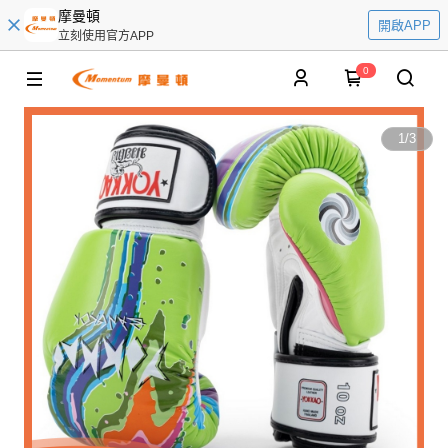
摩曼頓
開啟APP
立刻使用官方APP
0
1
/
3