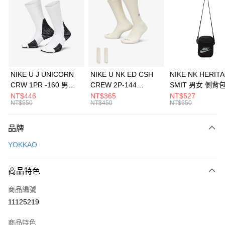
3 期 0 利率 每期
NT$2,296
21家銀行
合作金庫商業銀行
第一商業銀行
LINE Pay
華南商業銀行
彰化商業銀行
Apple Pay
上海商業儲蓄銀行
台北富邦商業銀行
國泰世華商業銀行
兆豐國際商業銀行
悠遊付
臺灣中小企業銀行
台中商業銀行
NIKE U J UNICORN
NIKE U NK ED CSH
NIKE NK HERIT
匯豐（台灣）商業銀行
華泰商業銀行
CRW 1PR -160 男女
CREW 2P-144
SMIT 男女 側背
全盈+PAY
聯邦商業銀行
遠東國際商業銀行
中統襪 FZ3393100
EMBRDY 男女 短統襪
BA5871010
NT$446
NT$365
NT$527
元大商業銀行
永豐商業銀行
NT$550
NT$450
NT$650
AFTEE先享後付
FZ3073133
玉山商業銀行
星展（台灣）商業銀行
相關說明
台新國際商業銀行
中國信託商業銀行
品牌
【關於「AFTEE先享後付」】
台灣樂天信用卡公司
AFTEE先享後付是「在收到商品之後才付款」的支付方式。 讓您購物簡單
運送方式
YOKKAO
便利好安心！
１．簡單：不需註冊會員、不需綁卡、不需儲值。
7-11取貨(快速到店)
２．便利：只要手機號碼，簡訊認證，即可結帳。
商品特色
每筆NT$100，滿NT$1,500(含以上)免運費
３．安心：先確認商品／服務後，再付款。
商品編號
宅配
【「AFTEE先享後付」結帳流程】
１．於結帳方式選擇「AFTEE先享後付」後，將跳轉至「AFTEE先享後付」
11125219
每筆NT$100，滿NT$1,500(含以上)免運費
結帳頁面，進行簡訊認證並確認金額後，即可完成結帳。
２．訂單成立數日內，您將收到繳費通知簡訊。
商品特色
付款後門市自取