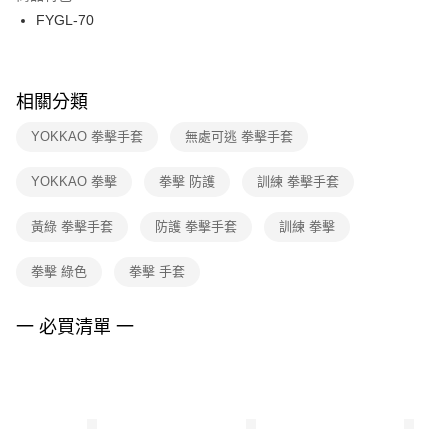
３．收到繳費通知簡訊後14天內，點擊此簡訊中的連結，可透過四大超商／
FYGL-70
每筆NT$100，滿NT$1,500(含以上)免運費
ATM／網路銀行／等多元方式進行付款，方視為交易完成。
※ 請注意：結帳手續完成當下不需立刻繳費，但若您需要取消訂單，請聯絡
購買商品的店家。未經商家同意取消之訂單仍視為有效，需透過AFTEE先享
後付繳納相關費用。
※ 交易是否成功請以「AFTEE先享後付 」之結帳頁面顯示為準，若有關於
相關分類
是否繳費成功／繳費後需取消欲退款等相關疑問，請聯繫「AFTEE先享後付
客戶支援中心」
https://netprotections.freshdesk.com/support/home
YOKKAO 拳擊手套
無處可逃 拳擊手套
【注意事項】
YOKKAO 拳擊
拳擊 防護
訓練 拳擊手套
１．透過由恩沛科技股份有限公司提供之「AFTEE先享後付」服務完成之交
易，需依本服務之必要範圍內提供個人資料，並將交易相關給付款項請求債
權轉讓予恩沛科技股份有限公司。
黃綠 拳擊手套
防護 拳擊手套
訓練 拳擊
２．關於個人資料處理事宜，請瀏覽以下網址：
https://aftee.tw/terms/#terms3
拳擊 綠色
拳擊 手套
３．未成年的使用者請事先徵得法定代理人或監護人之同意方可使用
「AFTEE先享後付」，若未經同意申辦者引起之損失，本公司不負相關責
任。
一 必買清單 一
４．使用「AFTEE先享後付」時，將依據個別帳號之用戶狀況，依本公司即
時審查核予不同之上限額度；若仍有額度不足之情形，本公司將視審查結果
請求用戶進行身份認證。
５．嚴禁一人註冊多個帳號或使用他人資訊註冊。若發現惡意使用之情形，
恩沛科技股份有限公司將有權停止該用戶之使用額度並採取法律行動。