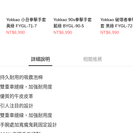
Yokkao 小丑拳擊手套
Yokkao 90s拳擊手套
Yokkao 破壞者
黃綠 FYGL-71-7
藍綠 BYGL-90-5
套 黑綠 FYGL-72
NT$6,990
NT$6,990
NT$6,990
詳細說明
相關推薦
持久耐用的吸震泡棉
雙重車縫線，加強耐用度
優質的牛皮皮革
引人注目的設計
雙重車縫線，加強耐用度
手腕處加寬魔鬼氈固定設計