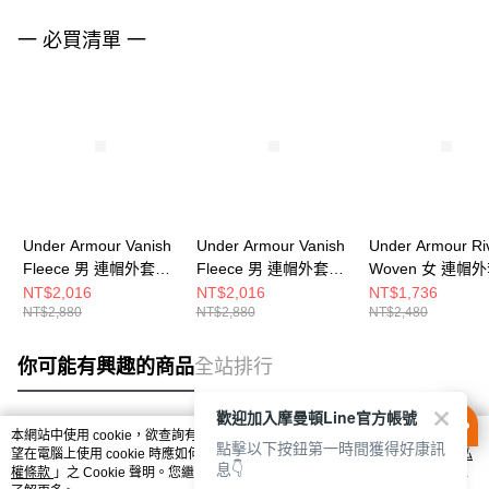
一 必買清單 一
Under Armour Vanish
Under Armour Vanish
Under Armour Ri
Fleece 男 連帽外套
Fleece 男 連帽外套
Woven 女 連帽
6010862-709
6010862-008
6004849-005
NT$2,016
NT$2,016
NT$1,736
NT$2,880
NT$2,880
NT$2,480
你可能有興趣的商品
全站排行
歡迎加入摩曼頓Line官方帳號
本網站中使用 cookie，欲查詢有關本網站使用 cookie 方式之詳情，及若您不希
點擊以下按鈕第一時間獲得好康訊
熱門標籤
望在電腦上使用 cookie 時應如何變更電腦的 cookie 設定，請參閱本網站「
隱私
息👇
權條款
」之 Cookie 聲明。您繼續使用本網站即表示您同意本公司得按本網站使