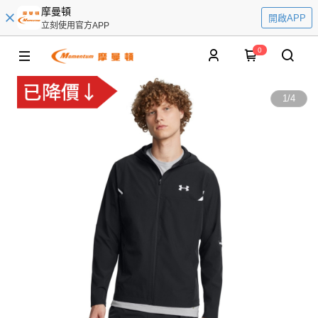
摩曼頓
開啟APP
立刻使用官方APP
0
1
/
4