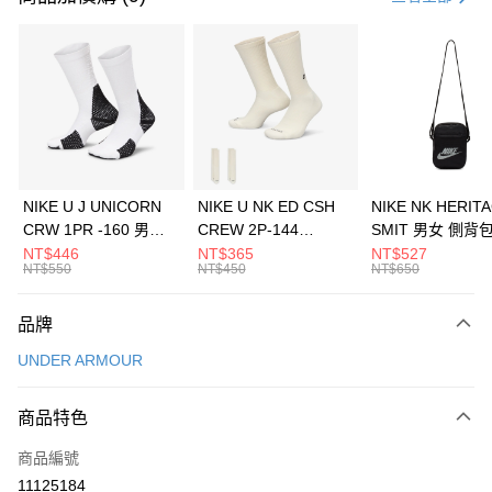
信用卡分期付款
3 期 0 利率 每期
NT$1,126
21家銀行
合作金庫商業銀行
第一商業銀行
LINE Pay
華南商業銀行
彰化商業銀行
Apple Pay
上海商業儲蓄銀行
台北富邦商業銀行
國泰世華商業銀行
兆豐國際商業銀行
悠遊付
臺灣中小企業銀行
台中商業銀行
NIKE U J UNICORN
NIKE U NK ED CSH
NIKE NK HERIT
匯豐（台灣）商業銀行
華泰商業銀行
CRW 1PR -160 男女
CREW 2P-144
SMIT 男女 側背
全盈+PAY
聯邦商業銀行
遠東國際商業銀行
中統襪 FZ3393100
EMBRDY 男女 短統襪
BA5871010
NT$446
NT$365
NT$527
元大商業銀行
永豐商業銀行
NT$550
NT$450
NT$650
AFTEE先享後付
FZ3073133
玉山商業銀行
星展（台灣）商業銀行
相關說明
台新國際商業銀行
中國信託商業銀行
品牌
【關於「AFTEE先享後付」】
台灣樂天信用卡公司
AFTEE先享後付是「在收到商品之後才付款」的支付方式。 讓您購物簡單
運送方式
UNDER ARMOUR
便利好安心！
１．簡單：不需註冊會員、不需綁卡、不需儲值。
7-11取貨(快速到店)
２．便利：只要手機號碼，簡訊認證，即可結帳。
商品特色
每筆NT$100，滿NT$1,500(含以上)免運費
３．安心：先確認商品／服務後，再付款。
商品編號
宅配
【「AFTEE先享後付」結帳流程】
１．於結帳方式選擇「AFTEE先享後付」後，將跳轉至「AFTEE先享後付」
11125184
每筆NT$100，滿NT$1,500(含以上)免運費