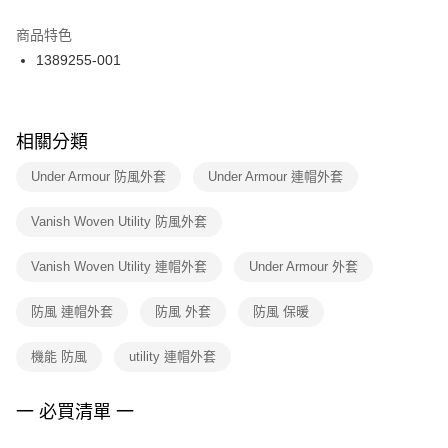
結帳頁面，進行簡訊認證並確認金額後，即可完成結帳。
２．訂單成立數日內，您將收到繳費通知簡訊。
商品特色
付款後門市自取
３．收到繳費通知簡訊後14天內，點擊此簡訊中的連結，可透過四大超商／
1389255-001
每筆NT$100，滿NT$1,500(含以上)免運費
ATM／網路銀行／等多元方式進行付款，方視為交易完成。
※ 請注意：結帳手續完成當下不需立刻繳費，但若您需要取消訂單，請聯絡
購買商品的店家。未經商家同意取消之訂單仍視為有效，需透過AFTEE先享
後付繳納相關費用。
※ 交易是否成功請以「AFTEE先享後付 」之結帳頁面顯示為準，若有關於
相關分類
是否繳費成功／繳費後需取消欲退款等相關疑問，請聯繫「AFTEE先享後付
客戶支援中心」
https://netprotections.freshdesk.com/support/home
Under Armour 防風外套
Under Armour 連帽外套
【注意事項】
Vanish Woven Utility 防風外套
１．透過由恩沛科技股份有限公司提供之「AFTEE先享後付」服務完成之交
易，需依本服務之必要範圍內提供個人資料，並將交易相關給付款項請求債
權轉讓予恩沛科技股份有限公司。
Vanish Woven Utility 連帽外套
Under Armour 外套
２．關於個人資料處理事宜，請瀏覽以下網址：
https://aftee.tw/terms/#terms3
防風 連帽外套
防風 外套
防風 保暖
３．未成年的使用者請事先徵得法定代理人或監護人之同意方可使用
「AFTEE先享後付」，若未經同意申辦者引起之損失，本公司不負相關責
任。
機能 防風
utility 連帽外套
４．使用「AFTEE先享後付」時，將依據個別帳號之用戶狀況，依本公司即
時審查核予不同之上限額度；若仍有額度不足之情形，本公司將視審查結果
請求用戶進行身份認證。
一 必買清單 一
５．嚴禁一人註冊多個帳號或使用他人資訊註冊。若發現惡意使用之情形，
恩沛科技股份有限公司將有權停止該用戶之使用額度並採取法律行動。