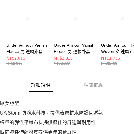
Under Armour Vanish
Under Armour Vanish
Under Armour Ri
Fleece 男 連帽外套
Fleece 男 連帽外套
Woven 女 連帽
6010862-709
6010862-008
6004849-005
NT$2,016
NT$2,016
NT$1,736
NT$2,880
NT$2,880
NT$2,480
詳細說明
相關推薦
歐美版型
UA Storm 防潑水科技，提供表層抗水防護且透氣
輕量的彈性平織布料提供極佳的舒適與耐用性
四向彈性伸縮材質提供更佳的延展性