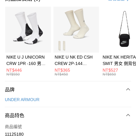
信用卡分期付款
3 期 0 利率 每期
NT$660
21家銀行
合作金庫商業銀行
第一商業銀行
LINE Pay
華南商業銀行
彰化商業銀行
Apple Pay
上海商業儲蓄銀行
台北富邦商業銀行
國泰世華商業銀行
兆豐國際商業銀行
悠遊付
臺灣中小企業銀行
台中商業銀行
NIKE U J UNICORN
NIKE U NK ED CSH
NIKE NK HERIT
匯豐（台灣）商業銀行
華泰商業銀行
CRW 1PR -160 男女
CREW 2P-144
SMIT 男女 側背
全盈+PAY
聯邦商業銀行
遠東國際商業銀行
中統襪 FZ3393100
EMBRDY 男女 短統襪
BA5871010
NT$446
NT$365
NT$527
元大商業銀行
永豐商業銀行
NT$550
NT$450
NT$650
AFTEE先享後付
FZ3073133
玉山商業銀行
星展（台灣）商業銀行
相關說明
台新國際商業銀行
中國信託商業銀行
品牌
【關於「AFTEE先享後付」】
台灣樂天信用卡公司
AFTEE先享後付是「在收到商品之後才付款」的支付方式。 讓您購物簡單
運送方式
UNDER ARMOUR
便利好安心！
１．簡單：不需註冊會員、不需綁卡、不需儲值。
7-11取貨(快速到店)
２．便利：只要手機號碼，簡訊認證，即可結帳。
商品特色
每筆NT$100，滿NT$1,500(含以上)免運費
３．安心：先確認商品／服務後，再付款。
商品編號
宅配
【「AFTEE先享後付」結帳流程】
１．於結帳方式選擇「AFTEE先享後付」後，將跳轉至「AFTEE先享後付」
11125180
每筆NT$100，滿NT$1,500(含以上)免運費