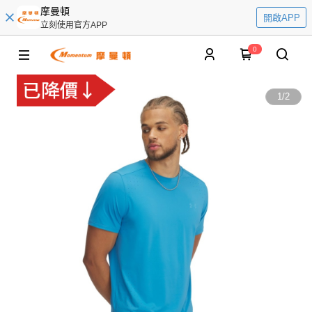
摩曼頓
開啟APP
立刻使用官方APP
0
1
/
2