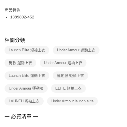
結帳頁面，進行簡訊認證並確認金額後，即可完成結帳。
２．訂單成立數日內，您將收到繳費通知簡訊。
商品特色
付款後門市自取
３．收到繳費通知簡訊後14天內，點擊此簡訊中的連結，可透過四大超商／
1389802-452
每筆NT$100，滿NT$1,500(含以上)免運費
ATM／網路銀行／等多元方式進行付款，方視為交易完成。
※ 請注意：結帳手續完成當下不需立刻繳費，但若您需要取消訂單，請聯絡
購買商品的店家。未經商家同意取消之訂單仍視為有效，需透過AFTEE先享
後付繳納相關費用。
※ 交易是否成功請以「AFTEE先享後付 」之結帳頁面顯示為準，若有關於
相關分類
是否繳費成功／繳費後需取消欲退款等相關疑問，請聯繫「AFTEE先享後付
客戶支援中心」
https://netprotections.freshdesk.com/support/home
Launch Elite 短袖上衣
Under Armour 運動上衣
【注意事項】
男款 運動上衣
Under Armour 短袖上衣
１．透過由恩沛科技股份有限公司提供之「AFTEE先享後付」服務完成之交
易，需依本服務之必要範圍內提供個人資料，並將交易相關給付款項請求債
權轉讓予恩沛科技股份有限公司。
Launch Elite 運動上衣
運動服 短袖上衣
２．關於個人資料處理事宜，請瀏覽以下網址：
https://aftee.tw/terms/#terms3
Under Armour 運動服
ELITE 短袖上衣
３．未成年的使用者請事先徵得法定代理人或監護人之同意方可使用
「AFTEE先享後付」，若未經同意申辦者引起之損失，本公司不負相關責
任。
LAUNCH 短袖上衣
Under Armour launch elite
４．使用「AFTEE先享後付」時，將依據個別帳號之用戶狀況，依本公司即
時審查核予不同之上限額度；若仍有額度不足之情形，本公司將視審查結果
請求用戶進行身份認證。
一 必買清單 一
５．嚴禁一人註冊多個帳號或使用他人資訊註冊。若發現惡意使用之情形，
恩沛科技股份有限公司將有權停止該用戶之使用額度並採取法律行動。