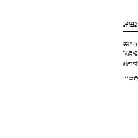
詳細
美國百年
球員經
純棉材
***