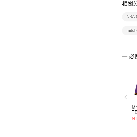
相關
NBA
mitc
一 必
Mi
T
P
NT
J
衣
M