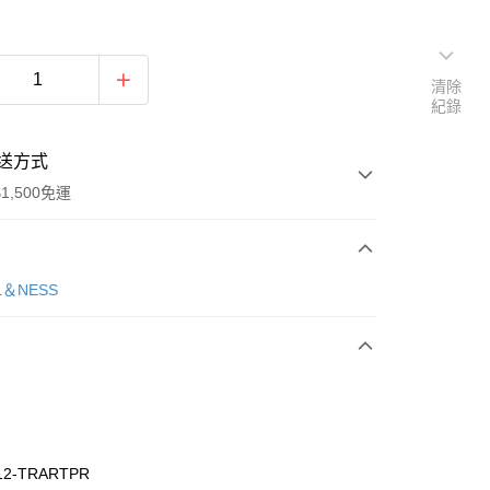
清除
紀錄
送方式
1,500免運
次付款
L＆NESS
期付款
0 利率 每期
NT$860
21家銀行
庫商業銀行
第一商業銀行
業銀行
彰化商業銀行
業儲蓄銀行
台北富邦商業銀行
華商業銀行
兆豐國際商業銀行
12-TRARTPR