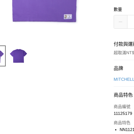
數量
付款與運
超取滿NT$
付款方式
品牌
信用卡一
MITCHEL
信用卡分
商品特色
3 期 
商品編號
合作金
LINE Pay
11125179
華南商
Apple Pay
上海商
商品特色
國泰世
NN112
悠遊付