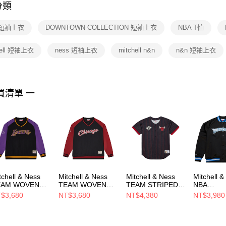
分類
【注意事
１．透過由
 短袖上衣
DOWNTOWN COLLECTION 短袖上衣
NBA T恤
交易，需
求債權轉
２．關於
hell 短袖上衣
ness 短袖上衣
mitchell n&n
n&n 短袖上衣
https://aft
３．未成
「AFTE
任。
買清單 一
４．使用「
即時審查
結果請求
５．嚴禁
形，恩沛
動。
tchell & Ness
Mitchell & Ness
Mitchell & Ness
Mitchell &
EAM WOVEN
TEAM WOVEN
TEAM STRIPED
NBA
ULLOVER
PULLOVER
MESH BASEBALL
LIGHTWE
$3,680
NT$3,680
NT$4,380
NT$3,980
ACKET 男 短袖上
JACKET 男 短袖上
JERSEY 男 短袖上
SATIN JA
衣
衣 MN25BJE03CB
VINTAGE
N25BOU04LAL
MN25BOU04CB
男 其他外
SJKT6296