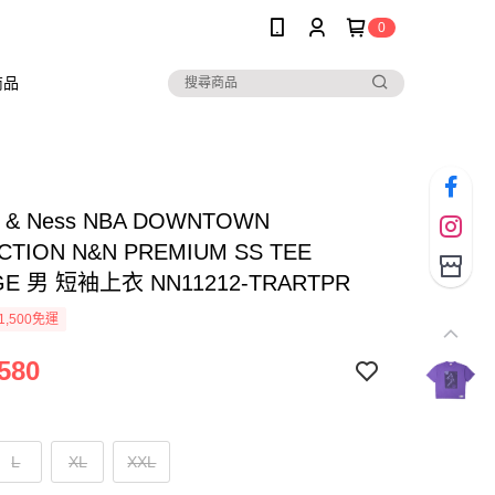
0
商品
ll & Ness NBA DOWNTOWN
CTION N&N PREMIUM SS TEE
GE 男 短袖上衣 NN11212-TRARTPR
1,500免運
580
L
XL
XXL