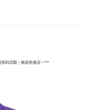
PBLCK
P76YYPPPBKGD
布料印製，無染色情況。***