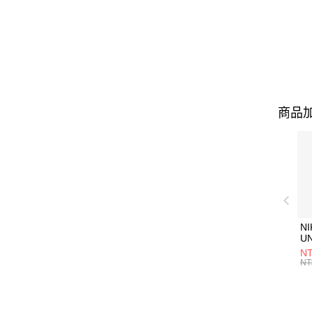
商品加
NI
U
1P
NT
統
NT