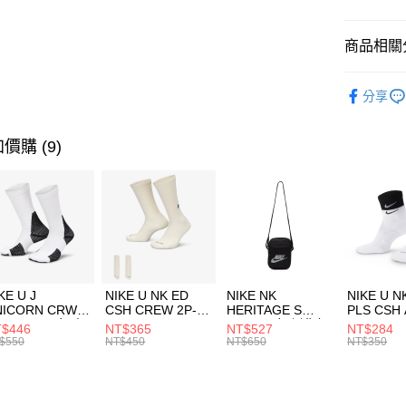
臺灣中
匯豐（
全盈+PAY
聯邦商
商品相關分
元大商
AFTEE先
玉山商
品牌
MI
相關說明
分享
台新國
【關於「A
男性商品
台灣樂
AFTEE
便利好安
運動類型
運送方式
價購 (9)
１．簡單
２．便利
促銷活動
7-11取貨
３．安心
每筆NT$1
【「AFT
宅配
１．於結帳
付」結帳
每筆NT$1
２．訂單
３．收到繳
付款後門
KE U J
NIKE U NK ED
NIKE NK
NIKE U N
／ATM／
NICORN CRW
CSH CREW 2P-
HERITAGE S
PLS CSH 
每筆NT$1
※ 請注意
R -160 男女 中
144 EMBRDY 男
SMIT 男女 側背包
144 DBL
$446
NT$365
NT$527
NT$284
絡購買商品
襪 FZ3393100
女 短統襪
BA5871010
襪 DH405
$550
NT$450
NT$650
NT$350
先享後付
FZ3073133
※ 交易是
是否繳費成
付客戶支