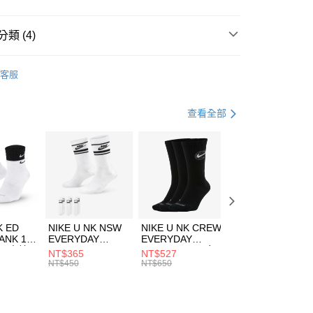
小企業銀行
台中商業銀行
台灣）商業銀行
華泰商業銀行
業銀行
遠東國際商業銀行
類 (4)
業銀行
永豐商業銀行
享後付
業銀行
星展（台灣）商業銀行
TCHELL＆NESS
客服
際商業銀行
中國信託商業銀行
FTEE先享後付」】
上衣
短袖上衣
天信用卡公司
先享後付是「在收到商品之後才付款」的支付方式。 讓您購物簡單
心！
休閒戶外
服飾
查看全部
：不需註冊會員、不需綁卡、不需儲值。
：只要手機號碼，簡訊認證，即可結帳。
清爽穿搭｜短袖上衣4折起
(快速到店)
：先確認商品／服務後，再付款。
00，滿NT$1,500(含以上)免運費
EE先享後付」結帳流程】
方式選擇「AFTEE先享後付」後，將跳轉至「AFTEE先享後
頁面，進行簡訊認證並確認金額後，即可完成結帳。
00，滿NT$1,500(含以上)免運費
成立數日內，您將收到繳費通知簡訊。
費通知簡訊後14天內，點擊此簡訊中的連結，可透過四大超商
市自取
K ED
NIKE U NK NSW
NIKE U NK CREW
NIKE U NK
網路銀行／等多元方式進行付款，方視為交易完成。
ANK 1P
EVERYDAY
EVERYDAY
EVERYDAY LTW
00，滿NT$1,500(含以上)免運費
：結帳手續完成當下不需立刻繳費，但若您需要取消訂單，請聯
 男 中統
ESSENTIAL CR
BBALL 3PR 男女
ANKLE 3PR 男女
NT$365
NT$527
NT$365
的店家。未經商家同意取消之訂單仍視為有效，需透過AFTEE
8104
男女 短統襪
長統襪
踝襪 SX7677010
NT$450
NT$650
NT$450
繳納相關費用。
DX5089103
DA2123010
否成功請以「AFTEE先享後付 」之結帳頁面顯示為準，若有關於
功／繳費後需取消欲退款等相關疑問，請聯繫「AFTEE先享後
援中心」
https://netprotections.freshdesk.com/support/home