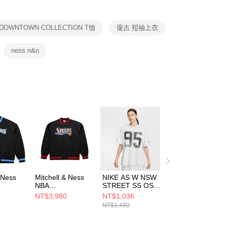
項】
恩沛科技股份有限公司提供之「AFTEE先享後付」服務完成之
DOWNTOWN COLLECTION T恤
復古 短袖上衣
依本服務之必要範圍內提供個人資料，並將交易相關給付款項請
讓予恩沛科技股份有限公司。
個人資料處理事宜，請瀏覽以下網址：
ness n&n
ee.tw/terms/#terms3
年的使用者請事先徵得法定代理人或監護人之同意方可使用
E先享後付」，若未經同意申辦者引起之損失，本公司不負相關責
AFTEE先享後付」時，將依據個別帳號之用戶狀況，依本公司
核予不同之上限額度；若仍有額度不足之情形，本公司將視審查
用戶進行身份認證。
一人註冊多個帳號或使用他人資訊註冊。若發現惡意使用之情
科技股份有限公司將有權停止該用戶之使用額度並採取法律行
 Ness
Mitchell & Ness
NIKE AS W NSW
NBA
STREET SS OS
IGHT
LIGHTWEIGHT
TEE 女 短袖上衣
NT$3,980
NT$1,036
CKET
SATIN JACKET
HV4973121
NT$1,480
 LOGO
VINTAGE LOGO
套
76ERS 男 其他外
-
套 SJKT6296-