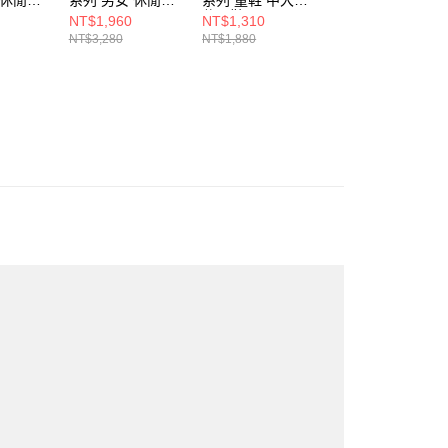
-D
U740IN2-D
休閒鞋 PH370SF-
閒鞋 IZ530ED-W
NT$1,960
NT$1,310
NT$1,240
W
NT$3,280
NT$1,880
NT$1,780