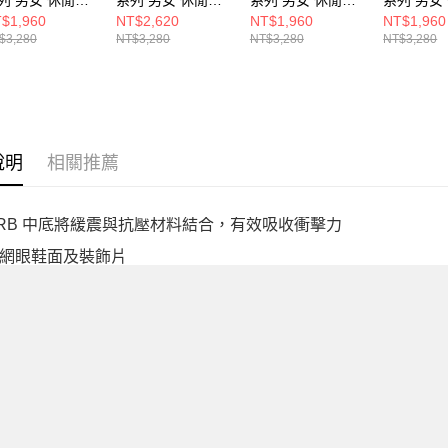
40ST2-D
U740WM2-D
U740HB2-D
U740GS2
$1,960
NT$2,620
NT$1,960
NT$1,960
$3,280
NT$3,280
NT$3,280
NT$3,280
說明
相關推薦
ORB 中底將緩震與抗壓材料結合，有效吸收衝擊力
網眼鞋面及裝飾片