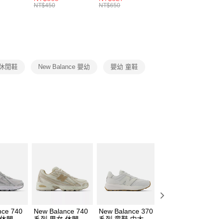
的店家。未經商家同意取消之訂單仍視為有效，需透過AFTEE
8104
男女 短統襪
長統襪
踝襪 SX7677010
NT$450
NT$650
NT$450
繳納相關費用。
DX5089103
DA2123010
否成功請以「AFTEE先享後付 」之結帳頁面顯示為準，若有關於
功／繳費後需取消欲退款等相關疑問，請聯繫「AFTEE先享後
援中心」
https://netprotections.freshdesk.com/support/home
項】
恩沛科技股份有限公司提供之「AFTEE先享後付」服務完成之
 休閒鞋
New Balance 嬰幼
嬰幼 童鞋
依本服務之必要範圍內提供個人資料，並將交易相關給付款項請
讓予恩沛科技股份有限公司。
個人資料處理事宜，請瀏覽以下網址：
ee.tw/terms/#terms3
年的使用者請事先徵得法定代理人或監護人之同意方可使用
E先享後付」，若未經同意申辦者引起之損失，本公司不負相關責
AFTEE先享後付」時，將依據個別帳號之用戶狀況，依本公司
核予不同之上限額度；若仍有額度不足之情形，本公司將視審查
用戶進行身份認證。
一人註冊多個帳號或使用他人資訊註冊。若發現惡意使用之情
科技股份有限公司將有權停止該用戶之使用額度並採取法律行
nce 740
New Balance 740
New Balance 370
New Balance 530
 休閒鞋
系列 男女 休閒鞋
系列 童鞋 中大童
系列 童鞋 嬰幼 休