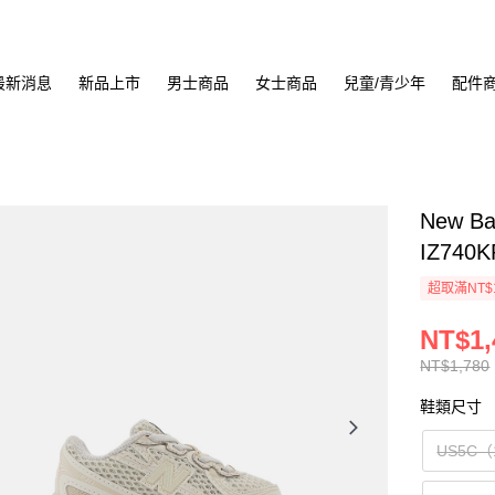
最新消息
新品上市
男士商品
女士商品
兒童/青少年
配件
New B
IZ740
超取滿NT$
NT$1,
NT$1,780
鞋類尺寸
US5C（