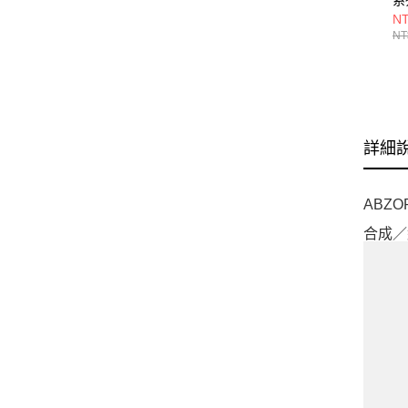
U7
NT
NT
詳細
ABZ
合成／