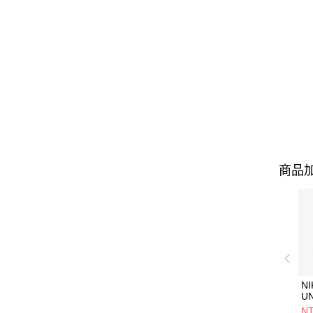
商品加
NI
U
1P
NT