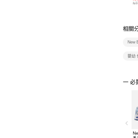
統
NT
相關
New 
嬰幼
一 必
Ne
系