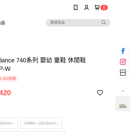
0
商品
alance 740系列 嬰幼 童鞋 休閒鞋
KP-W
1,500免運
420
12cm）
US6C（12.5cm）