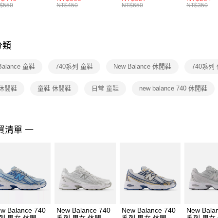
絡購買商品
襪 FZ3393100
女 短統襪
BA5871010
襪 DH405
$550
NT$450
NT$650
NT$350
先享後付
FZ3073133
※ 交易是
是否繳費成
付客戶支
分類
【注意事
１．透過由
Balance 童鞋
740系列 童鞋
New Balance 休閒鞋
740系列
交易，需
求債權轉
２．關於
 休閒鞋
童鞋 休閒鞋
日常 童鞋
new balance 740 休閒鞋
https://aft
３．未成
「AFTE
任。
買清單 一
４．使用「
即時審查
結果請求
５．嚴禁
形，恩沛
動。
w Balance 740
New Balance 740
New Balance 740
New Bala
列 男女 休閒鞋
系列 男女 休閒鞋
系列 男女 休閒鞋
系列 男女