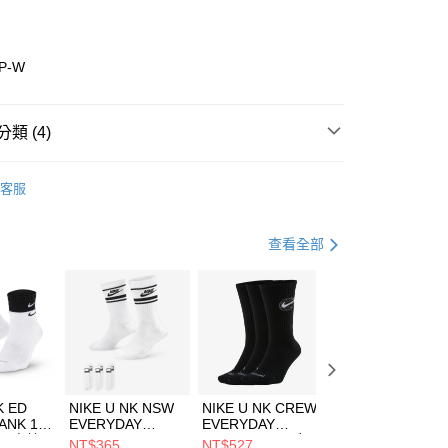
業銀行
彰化商業銀行
業儲蓄銀行
台北富邦商業銀行
華商業銀行
兆豐國際商業銀行
KP-W
小企業銀行
台中商業銀行
台灣）商業銀行
華泰商業銀行
業銀行
遠東國際商業銀行
類 (4)
業銀行
永豐商業銀行
享後付
業銀行
星展（台灣）商業銀行
w Balance
全系列鞋款
客服
際商業銀行
中國信託商業銀行
FTEE先享後付」】
年
鞋類
休閒鞋
天信用卡公司
先享後付是「在收到商品之後才付款」的支付方式。 讓您購物簡單
心！
休閒戶外
鞋
查看全部
：不需註冊會員、不需綁卡、不需儲值。
：只要手機號碼，簡訊認證，即可結帳。
兒童/青少年｜鞋服6折起
(快速到店)
：先確認商品／服務後，再付款。
00，滿NT$1,500(含以上)免運費
EE先享後付」結帳流程】
方式選擇「AFTEE先享後付」後，將跳轉至「AFTEE先享後
頁面，進行簡訊認證並確認金額後，即可完成結帳。
00，滿NT$1,500(含以上)免運費
成立數日內，您將收到繳費通知簡訊。
費通知簡訊後14天內，點擊此簡訊中的連結，可透過四大超商
市自取
K ED
NIKE U NK NSW
NIKE U NK CREW
NIKE U NK
網路銀行／等多元方式進行付款，方視為交易完成。
ANK 1P
EVERYDAY
EVERYDAY
EVERYDAY LTW
00，滿NT$1,500(含以上)免運費
：結帳手續完成當下不需立刻繳費，但若您需要取消訂單，請聯
 男 中統
ESSENTIAL CR
BBALL 3PR 男女
ANKLE 3PR 男女
NT$365
NT$527
NT$365