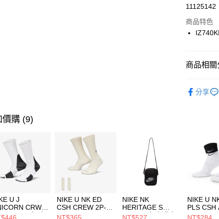
LINE Pay
11125142
華南商
Apple Pay
上海商
商品特色
國泰世
IZ740
悠遊付
臺灣中
匯豐（
全盈+PAY
聯邦商
商品相關分
元大商
AFTEE先
玉山商
品牌
Ne
相關說明
分享
台新國
【關於「A
兒童/青少
台灣樂
AFTEE
便利好安
運動類型
運送方式
價購 (9)
１．簡單
２．便利
促銷活動
7-11取貨
３．安心
每筆NT$1
【「AFT
宅配
１．於結帳
付」結帳
每筆NT$1
２．訂單
３．收到繳
付款後門
KE U J
NIKE U NK ED
NIKE NK
NIKE U N
／ATM／
NICORN CRW
CSH CREW 2P-
HERITAGE S
PLS CSH 
每筆NT$1
※ 請注意
R -160 男女 中
144 EMBRDY 男
SMIT 男女 側背包
144 DBL
$446
NT$365
NT$527
NT$284