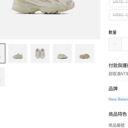
US7C（
US9C（
數量
付款與運
超取滿NT$
付款方式
品牌
信用卡一
New Bala
信用卡分
商品特色
3 期 
商品編號
合作金