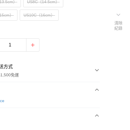
13.5cm）
US8C（14.5cm）
15cm）
US10C（16cm）
清除
紀錄
送方式
1,500免運
次付款
nce
期付款
0 利率 每期
NT$593
21家銀行
庫商業銀行
第一商業銀行