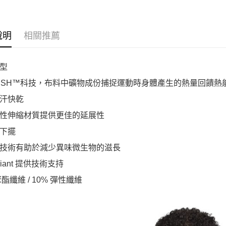
說明
相關推薦
型
RUSH™科技，布料中礦物成份捕捉運動時身體產生的熱量回饋
汗快乾
性伸縮材質提供更佳的延展性
下擺
技術有助於減少異味微生物的滋長
lliant 提供技術支持
聚酯纖維 / 10% 彈性纖維