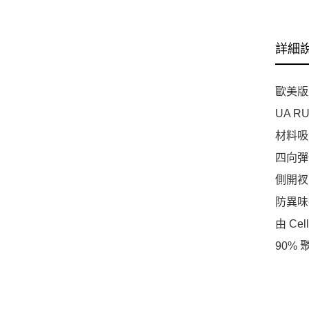
詳細
歐美版
UA 
材料吸
四向彈
側開衩
防異味
由 Ce
90% 