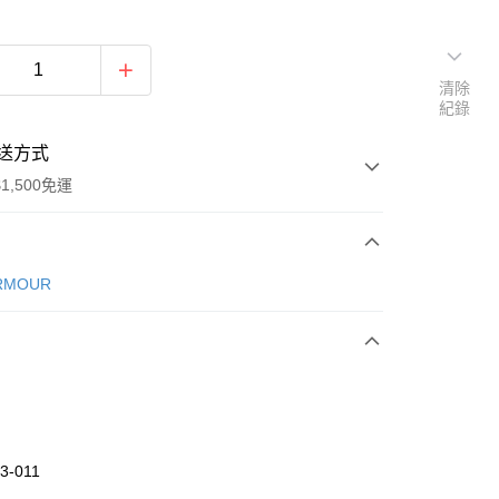
清除
紀錄
送方式
1,500免運
次付款
RMOUR
期付款
0 利率 每期
NT$560
21家銀行
庫商業銀行
第一商業銀行
業銀行
彰化商業銀行
業儲蓄銀行
台北富邦商業銀行
華商業銀行
兆豐國際商業銀行
3-011
小企業銀行
台中商業銀行