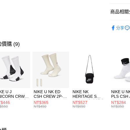
匯豐（
全盈+PAY
聯邦商
商品相關分
元大商
AFTEE先
玉山商
品牌
UN
相關說明
分享
台新國
【關於「A
男性商品
台灣樂
AFTEE
便利好安
運動類型
運送方式
價購 (9)
１．簡單
２．便利
促銷活動
7-11取貨
３．安心
每筆NT$1
限時降價
【「AFT
宅配
１．於結帳
付」結帳
每筆NT$1
２．訂單
３．收到繳
付款後門
KE U J
NIKE U NK ED
NIKE NK
NIKE U N
／ATM／
NICORN CRW
CSH CREW 2P-
HERITAGE S
PLS CSH 
每筆NT$1
※ 請注意
R -160 男女 中
144 EMBRDY 男
SMIT 男女 側背包
144 DBL
$446
NT$365
NT$527
NT$284
絡購買商品
襪 FZ3393100
女 短統襪
BA5871010
襪 DH405
$550
NT$450
NT$650
NT$350
先享後付
FZ3073133
※ 交易是
是否繳費成
付客戶支