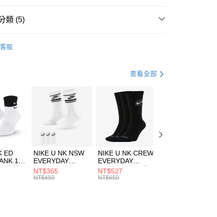
台灣）商業銀行
華泰商業銀行
業銀行
遠東國際商業銀行
類 (5)
業銀行
永豐商業銀行
享後付
業銀行
星展（台灣）商業銀行
DER ARMOUR
服飾
客服
際商業銀行
中國信託商業銀行
FTEE先享後付」】
上衣
短袖上衣
天信用卡公司
先享後付是「在收到商品之後才付款」的支付方式。 讓您購物簡單
心！
健身重訓
服飾
查看全部
：不需註冊會員、不需綁卡、不需儲值。
：只要手機號碼，簡訊認證，即可結帳。
清爽穿搭｜短袖上衣4折起
(快速到店)
：先確認商品／服務後，再付款。
00，滿NT$1,500(含以上)免運費
專區⬇
EE先享後付」結帳流程】
方式選擇「AFTEE先享後付」後，將跳轉至「AFTEE先享後
頁面，進行簡訊認證並確認金額後，即可完成結帳。
00，滿NT$1,500(含以上)免運費
成立數日內，您將收到繳費通知簡訊。
費通知簡訊後14天內，點擊此簡訊中的連結，可透過四大超商
市自取
K ED
NIKE U NK NSW
NIKE U NK CREW
NIKE U NK
網路銀行／等多元方式進行付款，方視為交易完成。
ANK 1P
EVERYDAY
EVERYDAY
EVERYDAY LTW
00，滿NT$1,500(含以上)免運費
：結帳手續完成當下不需立刻繳費，但若您需要取消訂單，請聯
 男 中統
ESSENTIAL CR
BBALL 3PR 男女
ANKLE 3PR 男女
NT$365
NT$527
NT$365
的店家。未經商家同意取消之訂單仍視為有效，需透過AFTEE
8104
男女 短統襪
長統襪
踝襪 SX7677010
NT$450
NT$650
NT$450
繳納相關費用。
DX5089103
DA2123010
否成功請以「AFTEE先享後付 」之結帳頁面顯示為準，若有關於
功／繳費後需取消欲退款等相關疑問，請聯繫「AFTEE先享後
援中心」
https://netprotections.freshdesk.com/support/home