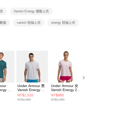
項】
恩沛科技股份有限公司提供之「AFTEE先享後付」服務完成之
上衣
Vanish Energy 運動上衣
依本服務之必要範圍內提供個人資料，並將交易相關給付款項請
讓予恩沛科技股份有限公司。
個人資料處理事宜，請瀏覽以下網址：
 運動服
vanish 短袖上衣
energy 短袖上衣
ee.tw/terms/#terms3
年的使用者請事先徵得法定代理人或監護人之同意方可使用
E先享後付」，若未經同意申辦者引起之損失，本公司不負相關責
AFTEE先享後付」時，將依據個別帳號之用戶狀況，依本公司
核予不同之上限額度；若仍有額度不足之情形，本公司將視審查
用戶進行身份認證。
一人註冊多個帳號或使用他人資訊註冊。若發現惡意使用之情
科技股份有限公司將有權停止該用戶之使用額度並採取法律行
mour
Under Armour 男
Under Armour 女
Under Armour
nergy 男
Vanish Energy 男
Vanish Energy 2.0
Vanish Energy 男
短袖上衣
女 短袖上衣
短袖上衣
NT$1,510
NT$880
NT$1,600
338
1383973-100
1379141-647
6009761-410
NT$1,680
NT$1,480
NT$1,780