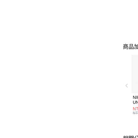
商品加
NI
U
1P
NT
統
NT