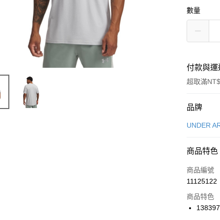
數量
付款與運
超取滿NT$
付款方式
品牌
信用卡一
UNDER A
信用卡分
商品特色
3 期 
商品編號
合作金
LINE Pay
11125122
華南商
Apple Pay
上海商
商品特色
國泰世
138397
悠遊付
臺灣中