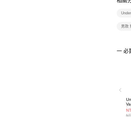
相關
Unde
男款
一 必
Un
Va
短
NT
13
NT