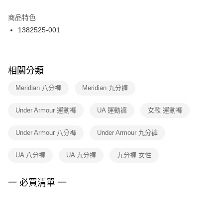
結帳頁面，進行簡訊認證並確認金額後，即可完成結帳。
２．訂單成立數日內，您將收到繳費通知簡訊。
商品特色
付款後門市自取
３．收到繳費通知簡訊後14天內，點擊此簡訊中的連結，可透過四大超商／
1382525-001
每筆NT$100，滿NT$1,500(含以上)免運費
ATM／網路銀行／等多元方式進行付款，方視為交易完成。
※ 請注意：結帳手續完成當下不需立刻繳費，但若您需要取消訂單，請聯絡
購買商品的店家。未經商家同意取消之訂單仍視為有效，需透過AFTEE先享
後付繳納相關費用。
※ 交易是否成功請以「AFTEE先享後付 」之結帳頁面顯示為準，若有關於
相關分類
是否繳費成功／繳費後需取消欲退款等相關疑問，請聯繫「AFTEE先享後付
客戶支援中心」
https://netprotections.freshdesk.com/support/home
Meridian 八分褲
Meridian 九分褲
【注意事項】
Under Armour 運動褲
UA 運動褲
女款 運動褲
１．透過由恩沛科技股份有限公司提供之「AFTEE先享後付」服務完成之交
易，需依本服務之必要範圍內提供個人資料，並將交易相關給付款項請求債
權轉讓予恩沛科技股份有限公司。
Under Armour 八分褲
Under Armour 九分褲
２．關於個人資料處理事宜，請瀏覽以下網址：
https://aftee.tw/terms/#terms3
UA 八分褲
UA 九分褲
九分褲 女性
３．未成年的使用者請事先徵得法定代理人或監護人之同意方可使用
「AFTEE先享後付」，若未經同意申辦者引起之損失，本公司不負相關責
任。
一 必買清單 一
４．使用「AFTEE先享後付」時，將依據個別帳號之用戶狀況，依本公司即
時審查核予不同之上限額度；若仍有額度不足之情形，本公司將視審查結果
請求用戶進行身份認證。
５．嚴禁一人註冊多個帳號或使用他人資訊註冊。若發現惡意使用之情形，
恩沛科技股份有限公司將有權停止該用戶之使用額度並採取法律行動。