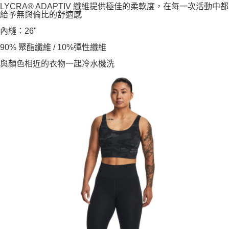
LYCRA® ADAPTIV 纖維提供極佳的柔軟度，在每一次活動中都
給予無與倫比的舒適感
內縫：26"
90% 聚酯纖維 / 10%彈性纖維
與顏色相近的衣物一起冷水機洗