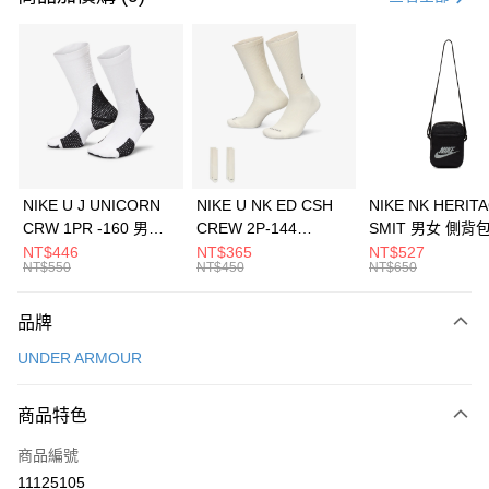
信用卡分期付款
3 期 0 利率 每期
NT$893
21家銀行
合作金庫商業銀行
第一商業銀行
LINE Pay
華南商業銀行
彰化商業銀行
Apple Pay
上海商業儲蓄銀行
台北富邦商業銀行
國泰世華商業銀行
兆豐國際商業銀行
悠遊付
臺灣中小企業銀行
台中商業銀行
NIKE U J UNICORN
NIKE U NK ED CSH
NIKE NK HERIT
匯豐（台灣）商業銀行
華泰商業銀行
CRW 1PR -160 男女
CREW 2P-144
SMIT 男女 側背
全盈+PAY
聯邦商業銀行
遠東國際商業銀行
中統襪 FZ3393100
EMBRDY 男女 短統襪
BA5871010
NT$446
NT$365
NT$527
元大商業銀行
永豐商業銀行
NT$550
NT$450
NT$650
AFTEE先享後付
FZ3073133
玉山商業銀行
星展（台灣）商業銀行
相關說明
台新國際商業銀行
中國信託商業銀行
品牌
【關於「AFTEE先享後付」】
台灣樂天信用卡公司
AFTEE先享後付是「在收到商品之後才付款」的支付方式。 讓您購物簡單
運送方式
UNDER ARMOUR
便利好安心！
１．簡單：不需註冊會員、不需綁卡、不需儲值。
7-11取貨(快速到店)
２．便利：只要手機號碼，簡訊認證，即可結帳。
商品特色
每筆NT$100，滿NT$1,500(含以上)免運費
３．安心：先確認商品／服務後，再付款。
商品編號
宅配
【「AFTEE先享後付」結帳流程】
１．於結帳方式選擇「AFTEE先享後付」後，將跳轉至「AFTEE先享後付」
11125105
每筆NT$100，滿NT$1,500(含以上)免運費