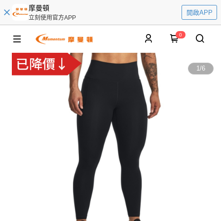
摩曼頓
開啟APP
立刻使用官方APP
0
1
/
6