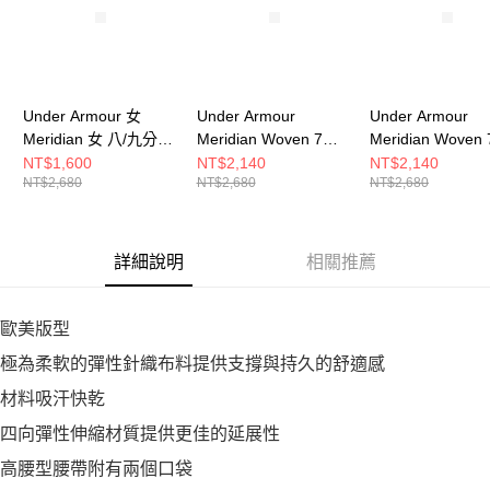
Under Armour 女
Under Armour
Under Armour
Meridian 女 八/九分褲
Meridian Woven 7吋
Meridian Woven
1382525-044
短褲 男 短褲
短褲 男 6009664-
NT$1,600
NT$2,140
NT$2,140
NT$2,680
NT$2,680
NT$2,680
6009664-001
詳細說明
相關推薦
歐美版型
極為柔軟的彈性針織布料提供支撐與持久的舒適感
材料吸汗快乾
四向彈性伸縮材質提供更佳的延展性
高腰型腰帶附有兩個口袋