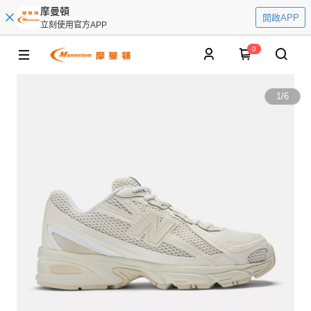
摩曼頓
開啟APP
立刻使用官方APP
0
1
/
6