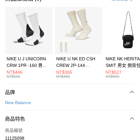
信用卡分期付款
3 期 0 利率 每期
NT$1,093
21家銀行
合作金庫商業銀行
第一商業銀行
LINE Pay
華南商業銀行
彰化商業銀行
Apple Pay
上海商業儲蓄銀行
台北富邦商業銀行
國泰世華商業銀行
兆豐國際商業銀行
悠遊付
臺灣中小企業銀行
台中商業銀行
NIKE U J UNICORN
NIKE U NK ED CSH
NIKE NK HERIT
匯豐（台灣）商業銀行
華泰商業銀行
CRW 1PR -160 男女
CREW 2P-144
SMIT 男女 側背
全盈+PAY
聯邦商業銀行
遠東國際商業銀行
中統襪 FZ3393100
EMBRDY 男女 短統襪
BA5871010
NT$446
NT$365
NT$527
元大商業銀行
永豐商業銀行
NT$550
NT$450
NT$650
AFTEE先享後付
FZ3073133
玉山商業銀行
星展（台灣）商業銀行
相關說明
台新國際商業銀行
中國信託商業銀行
品牌
【關於「AFTEE先享後付」】
台灣樂天信用卡公司
AFTEE先享後付是「在收到商品之後才付款」的支付方式。 讓您購物簡單
運送方式
New Balance
便利好安心！
１．簡單：不需註冊會員、不需綁卡、不需儲值。
7-11取貨(快速到店)
２．便利：只要手機號碼，簡訊認證，即可結帳。
商品特色
每筆NT$100，滿NT$1,500(含以上)免運費
３．安心：先確認商品／服務後，再付款。
商品編號
宅配
【「AFTEE先享後付」結帳流程】
１．於結帳方式選擇「AFTEE先享後付」後，將跳轉至「AFTEE先享後付」
11125098
每筆NT$100，滿NT$1,500(含以上)免運費