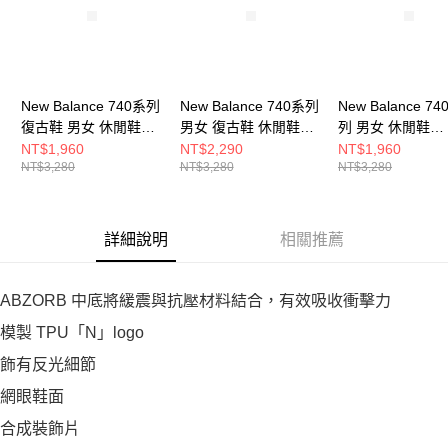
New Balance 740系列
New Balance 740系列
New Balance 74
復古鞋 男女 休閒鞋
男女 復古鞋 休閒鞋
列 男女 休閒鞋
U740WW2-D
U740SA2-D
U740HB2-D
NT$1,960
NT$2,290
NT$1,960
NT$3,280
NT$3,280
NT$3,280
詳細說明
相關推薦
ABZORB 中底將緩震與抗壓材料結合，有效吸收衝擊力
模製 TPU「N」logo
飾有反光細節
網眼鞋面
合成裝飾片