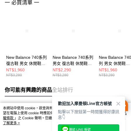
一 必買清單 一
New Balance 740系列
New Balance 740系列
New Balance 74
復古鞋 男女 休閒鞋
男女 復古鞋 休閒鞋
列 男女 休閒鞋
U740WW2-D
U740SA2-D
U740HB2-D
NT$1,960
NT$2,290
NT$1,960
NT$3,280
NT$3,280
NT$3,280
你可能有興趣的商品
全站排行
歡迎加入摩曼頓Line官方帳號
本網站中使用 cookie，欲查詢有關本網站使用 cookie 方式之詳情，及若您不希
點擊以下按鈕第一時間獲得好康訊
熱門標籤
望在電腦上使用 cookie 時應如何變更電腦的 cookie 設定，請參閱本網站「
隱私
息👇
權條款
」之 Cookie 聲明。您繼續使用本網站即表示您同意本公司得按本網站使
用條款之 Cookie 聲明使用 cookie。
了解更多 >
連結 LINE 帳號