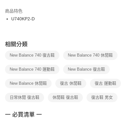
結帳頁面，進行簡訊認證並確認金額後，即可完成結帳。
２．訂單成立數日內，您將收到繳費通知簡訊。
商品特色
付款後門市自取
３．收到繳費通知簡訊後14天內，點擊此簡訊中的連結，可透過四大超商／
U740KP2-D
每筆NT$100，滿NT$1,500(含以上)免運費
ATM／網路銀行／等多元方式進行付款，方視為交易完成。
※ 請注意：結帳手續完成當下不需立刻繳費，但若您需要取消訂單，請聯絡
購買商品的店家。未經商家同意取消之訂單仍視為有效，需透過AFTEE先享
後付繳納相關費用。
※ 交易是否成功請以「AFTEE先享後付 」之結帳頁面顯示為準，若有關於
相關分類
是否繳費成功／繳費後需取消欲退款等相關疑問，請聯繫「AFTEE先享後付
客戶支援中心」
https://netprotections.freshdesk.com/support/home
New Balance 740 復古鞋
New Balance 740 休閒鞋
【注意事項】
New Balance 740 運動鞋
New Balance 復古鞋
１．透過由恩沛科技股份有限公司提供之「AFTEE先享後付」服務完成之交
易，需依本服務之必要範圍內提供個人資料，並將交易相關給付款項請求債
權轉讓予恩沛科技股份有限公司。
New Balance 休閒鞋
復古 休閒鞋
復古 運動鞋
２．關於個人資料處理事宜，請瀏覽以下網址：
https://aftee.tw/terms/#terms3
日常休閒 復古鞋
休閒鞋 復古鞋
復古鞋 男女
３．未成年的使用者請事先徵得法定代理人或監護人之同意方可使用
「AFTEE先享後付」，若未經同意申辦者引起之損失，本公司不負相關責
任。
一 必買清單 一
４．使用「AFTEE先享後付」時，將依據個別帳號之用戶狀況，依本公司即
時審查核予不同之上限額度；若仍有額度不足之情形，本公司將視審查結果
請求用戶進行身份認證。
５．嚴禁一人註冊多個帳號或使用他人資訊註冊。若發現惡意使用之情形，
恩沛科技股份有限公司將有權停止該用戶之使用額度並採取法律行動。