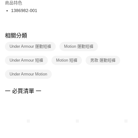
２．訂單成立數日內，您將收到繳費通知簡訊。
商品特色
付款後門市自取
３．收到繳費通知簡訊後14天內，點擊此簡訊中的連結，可透過四大超商／
1386982-001
每筆NT$100，滿NT$1,500(含以上)免運費
ATM／網路銀行／等多元方式進行付款，方視為交易完成。
※ 請注意：結帳手續完成當下不需立刻繳費，但若您需要取消訂單，請聯絡
購買商品的店家。未經商家同意取消之訂單仍視為有效，需透過AFTEE先享
後付繳納相關費用。
※ 交易是否成功請以「AFTEE先享後付 」之結帳頁面顯示為準，若有關於
相關分類
是否繳費成功／繳費後需取消欲退款等相關疑問，請聯繫「AFTEE先享後付
客戶支援中心」
https://netprotections.freshdesk.com/support/home
Under Armour 運動短褲
Motion 運動短褲
【注意事項】
Under Armour 短褲
Motion 短褲
男款 運動短褲
１．透過由恩沛科技股份有限公司提供之「AFTEE先享後付」服務完成之交
易，需依本服務之必要範圍內提供個人資料，並將交易相關給付款項請求債
權轉讓予恩沛科技股份有限公司。
Under Armour Motion
２．關於個人資料處理事宜，請瀏覽以下網址：
https://aftee.tw/terms/#terms3
３．未成年的使用者請事先徵得法定代理人或監護人之同意方可使用
一 必買清單 一
「AFTEE先享後付」，若未經同意申辦者引起之損失，本公司不負相關責
任。
４．使用「AFTEE先享後付」時，將依據個別帳號之用戶狀況，依本公司即
時審查核予不同之上限額度；若仍有額度不足之情形，本公司將視審查結果
請求用戶進行身份認證。
５．嚴禁一人註冊多個帳號或使用他人資訊註冊。若發現惡意使用之情形，
恩沛科技股份有限公司將有權停止該用戶之使用額度並採取法律行動。