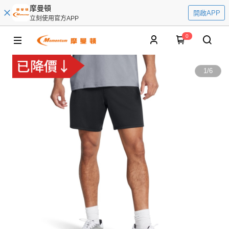
摩曼頓
開啟APP
立刻使用官方APP
0
1
/
6