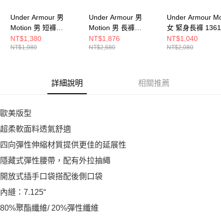
Under Armour 男
Under Armour 男
Under Armour Mo
Motion 男 短褲
Motion 男 長褲
女 緊身長褲 1361
1386982-025
1386981-001
003
NT$1,380
NT$1,876
NT$1,040
NT$1,980
NT$2,680
NT$2,080
詳細說明
相關推薦
歐美版型
超柔軟面料透氣舒適
四向彈性伸縮材質提供更佳的延展性
隱藏式彈性腰帶，配有外拉抽繩
開放式插手口袋搭配後側口袋
內縫：7.125“
80%聚酯纖維/ 20%彈性纖維