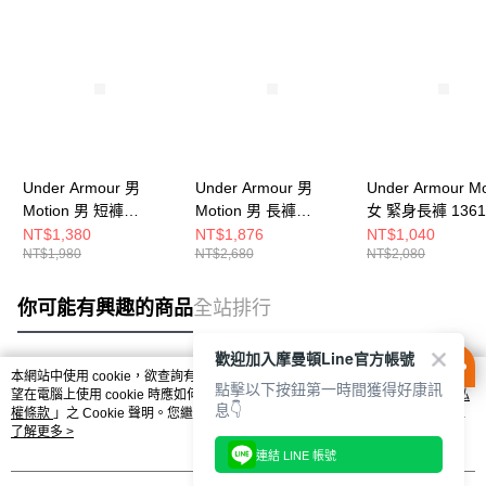
Under Armour 男
Under Armour 男
Under Armour Mo
Motion 男 短褲
Motion 男 長褲
女 緊身長褲 1361
1386982-025
1386981-001
003
NT$1,380
NT$1,876
NT$1,040
NT$1,980
NT$2,680
NT$2,080
你可能有興趣的商品
全站排行
歡迎加入摩曼頓Line官方帳號
本網站中使用 cookie，欲查詢有關本網站使用 cookie 方式之詳情，及若您不希
點擊以下按鈕第一時間獲得好康訊
熱門標籤
望在電腦上使用 cookie 時應如何變更電腦的 cookie 設定，請參閱本網站「
隱私
息👇
權條款
」之 Cookie 聲明。您繼續使用本網站即表示您同意本公司得按本網站使
用條款之 Cookie 聲明使用 cookie。
了解更多 >
連結 LINE 帳號