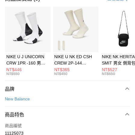
信用卡分期付款
3 期 0 利率 每期
NT$426
21家銀行
合作金庫商業銀行
第一商業銀行
LINE Pay
華南商業銀行
彰化商業銀行
Apple Pay
上海商業儲蓄銀行
台北富邦商業銀行
國泰世華商業銀行
兆豐國際商業銀行
悠遊付
臺灣中小企業銀行
台中商業銀行
NIKE U J UNICORN
NIKE U NK ED CSH
NIKE NK HERIT
匯豐（台灣）商業銀行
華泰商業銀行
CRW 1PR -160 男女
CREW 2P-144
SMIT 男女 側背
全盈+PAY
聯邦商業銀行
遠東國際商業銀行
中統襪 FZ3393100
EMBRDY 男女 短統襪
BA5871010
NT$446
NT$365
NT$527
元大商業銀行
永豐商業銀行
NT$550
NT$450
NT$650
AFTEE先享後付
FZ3073133
玉山商業銀行
星展（台灣）商業銀行
相關說明
台新國際商業銀行
中國信託商業銀行
品牌
【關於「AFTEE先享後付」】
台灣樂天信用卡公司
AFTEE先享後付是「在收到商品之後才付款」的支付方式。 讓您購物簡單
運送方式
New Balance
便利好安心！
１．簡單：不需註冊會員、不需綁卡、不需儲值。
7-11取貨(快速到店)
２．便利：只要手機號碼，簡訊認證，即可結帳。
商品特色
每筆NT$100，滿NT$1,500(含以上)免運費
３．安心：先確認商品／服務後，再付款。
商品編號
宅配
【「AFTEE先享後付」結帳流程】
１．於結帳方式選擇「AFTEE先享後付」後，將跳轉至「AFTEE先享後付」
11125073
每筆NT$100，滿NT$1,500(含以上)免運費