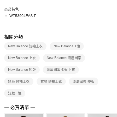
結帳頁面，進行簡訊認證並確認金額後，即可完成結帳。
２．訂單成立數日內，您將收到繳費通知簡訊。
商品特色
付款後門市自取
３．收到繳費通知簡訊後14天內，點擊此簡訊中的連結，可透過四大超商／
WT53904EAS-F
每筆NT$100，滿NT$1,500(含以上)免運費
ATM／網路銀行／等多元方式進行付款，方視為交易完成。
※ 請注意：結帳手續完成當下不需立刻繳費，但若您需要取消訂單，請聯絡
購買商品的店家。未經商家同意取消之訂單仍視為有效，需透過AFTEE先享
後付繳納相關費用。
※ 交易是否成功請以「AFTEE先享後付 」之結帳頁面顯示為準，若有關於
相關分類
是否繳費成功／繳費後需取消欲退款等相關疑問，請聯繫「AFTEE先享後付
客戶支援中心」
https://netprotections.freshdesk.com/support/home
New Balance 短袖上衣
New Balance T恤
【注意事項】
New Balance 上衣
New Balance 漸層圖案
１．透過由恩沛科技股份有限公司提供之「AFTEE先享後付」服務完成之交
易，需依本服務之必要範圍內提供個人資料，並將交易相關給付款項請求債
權轉讓予恩沛科技股份有限公司。
New Balance 短版
漸層圖案 短袖上衣
２．關於個人資料處理事宜，請瀏覽以下網址：
https://aftee.tw/terms/#terms3
短版 短袖上衣
女款 短袖上衣
漸層圖案 短版
３．未成年的使用者請事先徵得法定代理人或監護人之同意方可使用
「AFTEE先享後付」，若未經同意申辦者引起之損失，本公司不負相關責
任。
短版 T恤
４．使用「AFTEE先享後付」時，將依據個別帳號之用戶狀況，依本公司即
時審查核予不同之上限額度；若仍有額度不足之情形，本公司將視審查結果
請求用戶進行身份認證。
一 必買清單 一
５．嚴禁一人註冊多個帳號或使用他人資訊註冊。若發現惡意使用之情形，
恩沛科技股份有限公司將有權停止該用戶之使用額度並採取法律行動。