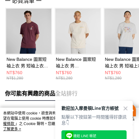
一 必買清單 一
New Balance 圖案短
New Balance 圖案短
New Balance 
袖上衣 男 短袖上衣
袖上衣 男
袖上衣 男 短袖上
MT51934FDP-F
MT53900PEF-F
MT53905AHH-F
NT$760
NT$760
NT$760
NT$1,280
NT$1,280
NT$1,280
你可能有興趣的商品
全站排行
歡迎加入摩曼頓Line官方帳號
本網站中使用 cookie，欲查詢有關本網站使用 cookie 方式之詳情，及若您不希
點擊以下按鈕第一時間獲得好康訊
熱門標籤
望在電腦上使用 cookie 時應如何變更電腦的 cookie 設定，請參閱本網站「
隱私
息👇
權條款
」之 Cookie 聲明。您繼續使用本網站即表示您同意本公司得按本網站使
用條款之 Cookie 聲明使用 cookie。
了解更多 >
連結 LINE 帳號