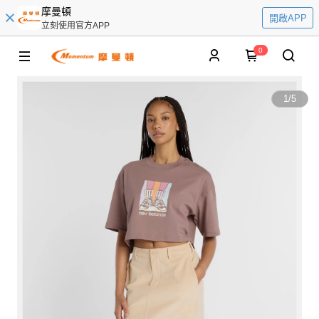
摩曼頓
開啟APP
立刻使用官方APP
0
1
/
5