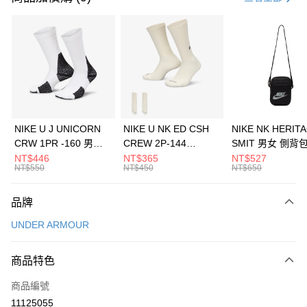
信用卡分期付款
3 期 0 利率 每期
NT$493
21家銀行
合作金庫商業銀行
第一商業銀行
LINE Pay
華南商業銀行
彰化商業銀行
Apple Pay
上海商業儲蓄銀行
台北富邦商業銀行
國泰世華商業銀行
兆豐國際商業銀行
悠遊付
臺灣中小企業銀行
台中商業銀行
NIKE U J UNICORN
NIKE U NK ED CSH
NIKE NK HERIT
匯豐（台灣）商業銀行
華泰商業銀行
CRW 1PR -160 男女
CREW 2P-144
SMIT 男女 側背
全盈+PAY
聯邦商業銀行
遠東國際商業銀行
中統襪 FZ3393100
EMBRDY 男女 短統襪
BA5871010
NT$446
NT$365
NT$527
元大商業銀行
永豐商業銀行
NT$550
NT$450
NT$650
AFTEE先享後付
FZ3073133
玉山商業銀行
星展（台灣）商業銀行
相關說明
台新國際商業銀行
中國信託商業銀行
品牌
【關於「AFTEE先享後付」】
台灣樂天信用卡公司
AFTEE先享後付是「在收到商品之後才付款」的支付方式。 讓您購物簡單
運送方式
UNDER ARMOUR
便利好安心！
１．簡單：不需註冊會員、不需綁卡、不需儲值。
7-11取貨(快速到店)
２．便利：只要手機號碼，簡訊認證，即可結帳。
商品特色
每筆NT$100，滿NT$1,500(含以上)免運費
３．安心：先確認商品／服務後，再付款。
商品編號
宅配
【「AFTEE先享後付」結帳流程】
１．於結帳方式選擇「AFTEE先享後付」後，將跳轉至「AFTEE先享後付」
11125055
每筆NT$100，滿NT$1,500(含以上)免運費