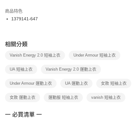
結帳頁面，進行簡訊認證並確認金額後，即可完成結帳。
２．訂單成立數日內，您將收到繳費通知簡訊。
商品特色
付款後門市自取
３．收到繳費通知簡訊後14天內，點擊此簡訊中的連結，可透過四大超商／
1379141-647
每筆NT$100，滿NT$1,500(含以上)免運費
ATM／網路銀行／等多元方式進行付款，方視為交易完成。
※ 請注意：結帳手續完成當下不需立刻繳費，但若您需要取消訂單，請聯絡
購買商品的店家。未經商家同意取消之訂單仍視為有效，需透過AFTEE先享
後付繳納相關費用。
※ 交易是否成功請以「AFTEE先享後付 」之結帳頁面顯示為準，若有關於
相關分類
是否繳費成功／繳費後需取消欲退款等相關疑問，請聯繫「AFTEE先享後付
客戶支援中心」
https://netprotections.freshdesk.com/support/home
Vanish Energy 2.0 短袖上衣
Under Armour 短袖上衣
【注意事項】
UA 短袖上衣
Vanish Energy 2.0 運動上衣
１．透過由恩沛科技股份有限公司提供之「AFTEE先享後付」服務完成之交
易，需依本服務之必要範圍內提供個人資料，並將交易相關給付款項請求債
權轉讓予恩沛科技股份有限公司。
Under Armour 運動上衣
UA 運動上衣
女款 短袖上衣
２．關於個人資料處理事宜，請瀏覽以下網址：
https://aftee.tw/terms/#terms3
女款 運動上衣
運動服 短袖上衣
vanish 短袖上衣
３．未成年的使用者請事先徵得法定代理人或監護人之同意方可使用
「AFTEE先享後付」，若未經同意申辦者引起之損失，本公司不負相關責
任。
一 必買清單 一
４．使用「AFTEE先享後付」時，將依據個別帳號之用戶狀況，依本公司即
時審查核予不同之上限額度；若仍有額度不足之情形，本公司將視審查結果
請求用戶進行身份認證。
５．嚴禁一人註冊多個帳號或使用他人資訊註冊。若發現惡意使用之情形，
恩沛科技股份有限公司將有權停止該用戶之使用額度並採取法律行動。