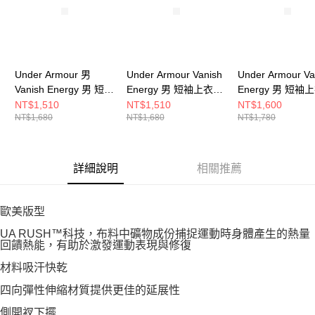
Under Armour 男
Under Armour Vanish
Under Armour Va
Vanish Energy 男 短袖
Energy 男 短袖上衣
Energy 男 短袖
上衣 1383973-100
1383973-338
6009761-410
NT$1,510
NT$1,510
NT$1,600
NT$1,680
NT$1,680
NT$1,780
詳細說明
相關推薦
歐美版型
UA RUSH™科技，布料中礦物成份捕捉運動時身體產生的熱量
回饋熱能，有助於激發運動表現與修復
材料吸汗快乾
四向彈性伸縮材質提供更佳的延展性
側開衩下擺