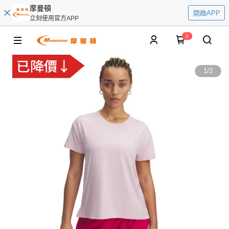
摩曼頓
開啟APP
立刻使用官方APP
0
1
/
2