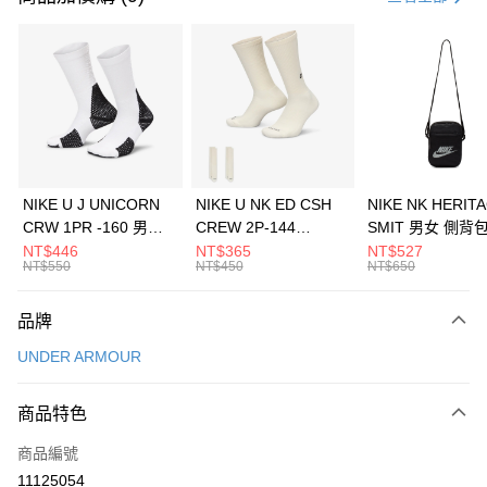
信用卡分期付款
3 期 0 利率 每期
NT$326
21家銀行
合作金庫商業銀行
第一商業銀行
LINE Pay
華南商業銀行
彰化商業銀行
Apple Pay
上海商業儲蓄銀行
台北富邦商業銀行
國泰世華商業銀行
兆豐國際商業銀行
悠遊付
臺灣中小企業銀行
台中商業銀行
NIKE U J UNICORN
NIKE U NK ED CSH
NIKE NK HERIT
匯豐（台灣）商業銀行
華泰商業銀行
CRW 1PR -160 男女
CREW 2P-144
SMIT 男女 側背
全盈+PAY
聯邦商業銀行
遠東國際商業銀行
中統襪 FZ3393100
EMBRDY 男女 短統襪
BA5871010
NT$446
NT$365
NT$527
元大商業銀行
永豐商業銀行
NT$550
NT$450
NT$650
AFTEE先享後付
FZ3073133
玉山商業銀行
星展（台灣）商業銀行
相關說明
台新國際商業銀行
中國信託商業銀行
品牌
【關於「AFTEE先享後付」】
台灣樂天信用卡公司
AFTEE先享後付是「在收到商品之後才付款」的支付方式。 讓您購物簡單
運送方式
UNDER ARMOUR
便利好安心！
１．簡單：不需註冊會員、不需綁卡、不需儲值。
7-11取貨(快速到店)
２．便利：只要手機號碼，簡訊認證，即可結帳。
商品特色
每筆NT$100，滿NT$1,500(含以上)免運費
３．安心：先確認商品／服務後，再付款。
商品編號
宅配
【「AFTEE先享後付」結帳流程】
１．於結帳方式選擇「AFTEE先享後付」後，將跳轉至「AFTEE先享後付」
11125054
每筆NT$100，滿NT$1,500(含以上)免運費