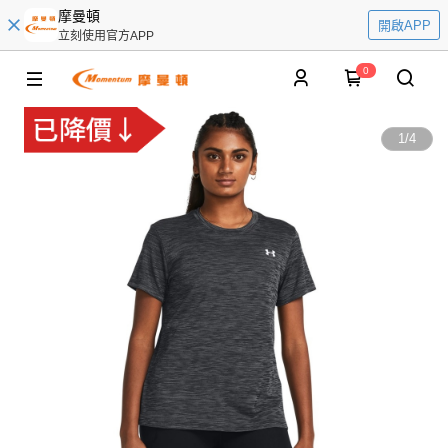
摩曼頓
開啟APP
立刻使用官方APP
0
1
/
4