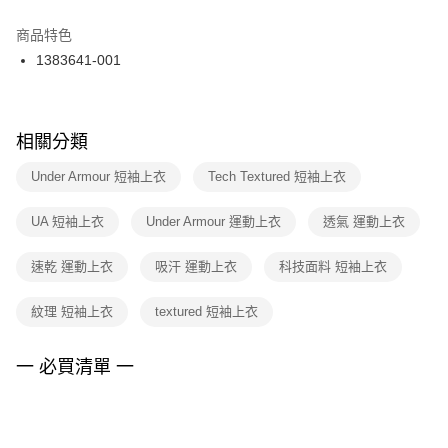
結帳頁面，進行簡訊認證並確認金額後，即可完成結帳。
２．訂單成立數日內，您將收到繳費通知簡訊。
商品特色
付款後門市自取
３．收到繳費通知簡訊後14天內，點擊此簡訊中的連結，可透過四大超商／
1383641-001
每筆NT$100，滿NT$1,500(含以上)免運費
ATM／網路銀行／等多元方式進行付款，方視為交易完成。
※ 請注意：結帳手續完成當下不需立刻繳費，但若您需要取消訂單，請聯絡
購買商品的店家。未經商家同意取消之訂單仍視為有效，需透過AFTEE先享
後付繳納相關費用。
※ 交易是否成功請以「AFTEE先享後付 」之結帳頁面顯示為準，若有關於
相關分類
是否繳費成功／繳費後需取消欲退款等相關疑問，請聯繫「AFTEE先享後付
客戶支援中心」
https://netprotections.freshdesk.com/support/home
Under Armour 短袖上衣
Tech Textured 短袖上衣
【注意事項】
UA 短袖上衣
Under Armour 運動上衣
透氣 運動上衣
１．透過由恩沛科技股份有限公司提供之「AFTEE先享後付」服務完成之交
易，需依本服務之必要範圍內提供個人資料，並將交易相關給付款項請求債
權轉讓予恩沛科技股份有限公司。
速乾 運動上衣
吸汗 運動上衣
科技面料 短袖上衣
２．關於個人資料處理事宜，請瀏覽以下網址：
https://aftee.tw/terms/#terms3
紋理 短袖上衣
textured 短袖上衣
３．未成年的使用者請事先徵得法定代理人或監護人之同意方可使用
「AFTEE先享後付」，若未經同意申辦者引起之損失，本公司不負相關責
任。
一 必買清單 一
４．使用「AFTEE先享後付」時，將依據個別帳號之用戶狀況，依本公司即
時審查核予不同之上限額度；若仍有額度不足之情形，本公司將視審查結果
請求用戶進行身份認證。
５．嚴禁一人註冊多個帳號或使用他人資訊註冊。若發現惡意使用之情形，
恩沛科技股份有限公司將有權停止該用戶之使用額度並採取法律行動。