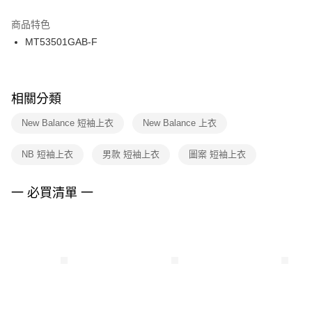
結帳頁面，進行簡訊認證並確認金額後，即可完成結帳。
２．訂單成立數日內，您將收到繳費通知簡訊。
商品特色
付款後門市自取
３．收到繳費通知簡訊後14天內，點擊此簡訊中的連結，可透過四大超商／
MT53501GAB-F
每筆NT$100，滿NT$1,500(含以上)免運費
ATM／網路銀行／等多元方式進行付款，方視為交易完成。
※ 請注意：結帳手續完成當下不需立刻繳費，但若您需要取消訂單，請聯絡
購買商品的店家。未經商家同意取消之訂單仍視為有效，需透過AFTEE先享
後付繳納相關費用。
※ 交易是否成功請以「AFTEE先享後付 」之結帳頁面顯示為準，若有關於
相關分類
是否繳費成功／繳費後需取消欲退款等相關疑問，請聯繫「AFTEE先享後付
客戶支援中心」
https://netprotections.freshdesk.com/support/home
New Balance 短袖上衣
New Balance 上衣
【注意事項】
NB 短袖上衣
男款 短袖上衣
圖案 短袖上衣
１．透過由恩沛科技股份有限公司提供之「AFTEE先享後付」服務完成之交
易，需依本服務之必要範圍內提供個人資料，並將交易相關給付款項請求債
權轉讓予恩沛科技股份有限公司。
一 必買清單 一
２．關於個人資料處理事宜，請瀏覽以下網址：
https://aftee.tw/terms/#terms3
３．未成年的使用者請事先徵得法定代理人或監護人之同意方可使用
「AFTEE先享後付」，若未經同意申辦者引起之損失，本公司不負相關責
任。
４．使用「AFTEE先享後付」時，將依據個別帳號之用戶狀況，依本公司即
時審查核予不同之上限額度；若仍有額度不足之情形，本公司將視審查結果
請求用戶進行身份認證。
５．嚴禁一人註冊多個帳號或使用他人資訊註冊。若發現惡意使用之情形，
恩沛科技股份有限公司將有權停止該用戶之使用額度並採取法律行動。