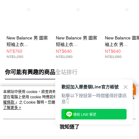
New Balance 男 圖案
New Balance 男 圖案
New Balance 
短袖上衣
短袖上衣
袖上衣 男
MT53969AHH-F
MT53501BK-F
MT53949WT-F
NT$760
NT$640
NT$640
NT$1,280
NT$1,080
NT$1,080
你可能有興趣的商品
全站排行
歡迎加入摩曼頓Line官方帳號
本網站中使用 cookie，欲查詢有關本網站使用 cookie 方式之詳情，及若您不希
點擊以下按鈕第一時間獲得好康訊
熱門標籤
望在電腦上使用 cookie 時應如何變更電腦的 cookie 設定，請參閱本網站「
隱私
息👇
權條款
」之 Cookie 聲明。您繼續使用本網站即表示您同意本公司得按本網站使
用條款之 Cookie 聲明使用 cookie。
了解更多 >
連結 LINE 帳號
我知道了