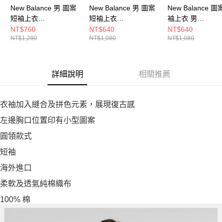
New Balance 男 圖案
New Balance 男 圖案
New Balance 
短袖上衣
短袖上衣
袖上衣 男
MT53969AHH-F
MT53501BK-F
MT53949WT-F
NT$760
NT$640
NT$640
NT$1,280
NT$1,080
NT$1,080
詳細說明
相關推薦
衣袖加入縫合及拼色元素，展現復古感
左邊胸口位置印有小型圖案
圓領款式
短袖
海外進口
柔軟及透氣純棉織布
100% 棉