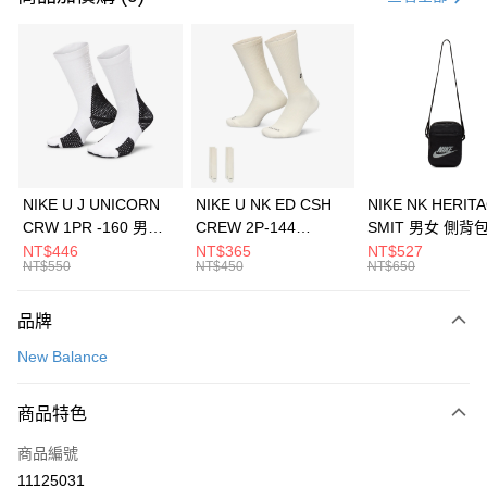
信用卡分期付款
3 期 0 利率 每期
NT$360
21家銀行
合作金庫商業銀行
第一商業銀行
LINE Pay
華南商業銀行
彰化商業銀行
Apple Pay
上海商業儲蓄銀行
台北富邦商業銀行
國泰世華商業銀行
兆豐國際商業銀行
悠遊付
臺灣中小企業銀行
台中商業銀行
NIKE U J UNICORN
NIKE U NK ED CSH
NIKE NK HERIT
匯豐（台灣）商業銀行
華泰商業銀行
CRW 1PR -160 男女
CREW 2P-144
SMIT 男女 側背
全盈+PAY
聯邦商業銀行
遠東國際商業銀行
中統襪 FZ3393100
EMBRDY 男女 短統襪
BA5871010
NT$446
NT$365
NT$527
元大商業銀行
永豐商業銀行
NT$550
NT$450
NT$650
AFTEE先享後付
FZ3073133
玉山商業銀行
星展（台灣）商業銀行
相關說明
台新國際商業銀行
中國信託商業銀行
品牌
【關於「AFTEE先享後付」】
台灣樂天信用卡公司
AFTEE先享後付是「在收到商品之後才付款」的支付方式。 讓您購物簡單
運送方式
New Balance
便利好安心！
１．簡單：不需註冊會員、不需綁卡、不需儲值。
7-11取貨(快速到店)
２．便利：只要手機號碼，簡訊認證，即可結帳。
商品特色
每筆NT$100，滿NT$1,500(含以上)免運費
３．安心：先確認商品／服務後，再付款。
商品編號
宅配
【「AFTEE先享後付」結帳流程】
１．於結帳方式選擇「AFTEE先享後付」後，將跳轉至「AFTEE先享後付」
11125031
每筆NT$100，滿NT$1,500(含以上)免運費