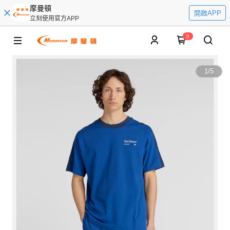
摩曼頓
開啟APP
立刻使用官方APP
0
1
/
5