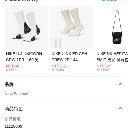
信用卡分期付款
3 期 0 利率 每期
NT$626
21家銀行
合作金庫商業銀行
第一商業銀行
LINE Pay
華南商業銀行
彰化商業銀行
Apple Pay
上海商業儲蓄銀行
台北富邦商業銀行
國泰世華商業銀行
兆豐國際商業銀行
悠遊付
臺灣中小企業銀行
台中商業銀行
NIKE U J UNICORN
NIKE U NK ED CSH
NIKE NK HERIT
匯豐（台灣）商業銀行
華泰商業銀行
CRW 1PR -160 男女
CREW 2P-144
SMIT 男女 側背
全盈+PAY
聯邦商業銀行
遠東國際商業銀行
中統襪 FZ3393100
EMBRDY 男女 短統襪
BA5871010
NT$446
NT$365
NT$527
元大商業銀行
永豐商業銀行
NT$550
NT$450
NT$650
AFTEE先享後付
FZ3073133
玉山商業銀行
星展（台灣）商業銀行
相關說明
台新國際商業銀行
中國信託商業銀行
品牌
【關於「AFTEE先享後付」】
台灣樂天信用卡公司
AFTEE先享後付是「在收到商品之後才付款」的支付方式。 讓您購物簡單
運送方式
New Balance
便利好安心！
１．簡單：不需註冊會員、不需綁卡、不需儲值。
7-11取貨(快速到店)
２．便利：只要手機號碼，簡訊認證，即可結帳。
商品特色
每筆NT$100，滿NT$1,500(含以上)免運費
３．安心：先確認商品／服務後，再付款。
商品編號
宅配
【「AFTEE先享後付」結帳流程】
１．於結帳方式選擇「AFTEE先享後付」後，將跳轉至「AFTEE先享後付」
11125009
每筆NT$100，滿NT$1,500(含以上)免運費