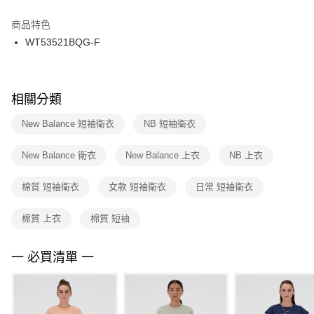
結帳頁面，進行簡訊認證並確認金額後，即可完成結帳。
２．訂單成立數日內，您將收到繳費通知簡訊。
商品特色
付款後門市自取
３．收到繳費通知簡訊後14天內，點擊此簡訊中的連結，可透過四大超商／
WT53521BQG-F
每筆NT$100，滿NT$1,500(含以上)免運費
ATM／網路銀行／等多元方式進行付款，方視為交易完成。
※ 請注意：結帳手續完成當下不需立刻繳費，但若您需要取消訂單，請聯絡
購買商品的店家。未經商家同意取消之訂單仍視為有效，需透過AFTEE先享
後付繳納相關費用。
※ 交易是否成功請以「AFTEE先享後付 」之結帳頁面顯示為準，若有關於
相關分類
是否繳費成功／繳費後需取消欲退款等相關疑問，請聯繫「AFTEE先享後付
客戶支援中心」
https://netprotections.freshdesk.com/support/home
New Balance 短袖衛衣
NB 短袖衛衣
【注意事項】
New Balance 衛衣
New Balance 上衣
NB 上衣
１．透過由恩沛科技股份有限公司提供之「AFTEE先享後付」服務完成之交
易，需依本服務之必要範圍內提供個人資料，並將交易相關給付款項請求債
權轉讓予恩沛科技股份有限公司。
棉質 短袖衛衣
女款 短袖衛衣
日常 短袖衛衣
２．關於個人資料處理事宜，請瀏覽以下網址：
https://aftee.tw/terms/#terms3
棉質 上衣
棉質 短袖
３．未成年的使用者請事先徵得法定代理人或監護人之同意方可使用
「AFTEE先享後付」，若未經同意申辦者引起之損失，本公司不負相關責
任。
一 必買清單 一
４．使用「AFTEE先享後付」時，將依據個別帳號之用戶狀況，依本公司即
時審查核予不同之上限額度；若仍有額度不足之情形，本公司將視審查結果
請求用戶進行身份認證。
５．嚴禁一人註冊多個帳號或使用他人資訊註冊。若發現惡意使用之情形，
恩沛科技股份有限公司將有權停止該用戶之使用額度並採取法律行動。