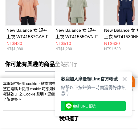
New Balance 女 短袖
New Balance 女 短袖
New Balance 女
上衣 WT41587GAA-F
上衣 WT41555OVN-F
上衣 WT41530NN
NT$430
NT$510
NT$630
NT$1,080
NT$1,280
NT$1,580
你可能有興趣的商品
全站排行
歡迎加入摩曼頓Line官方帳號
本網站中使用 cookie，欲查詢有關本網站使用 cookie 方式之詳情，及若您不希
點擊以下按鈕第一時間獲得好康訊
熱門標籤
望在電腦上使用 cookie 時應如何變更電腦的 cookie 設定，請參閱本網站「
隱私
息👇
權條款
」之 Cookie 聲明。您繼續使用本網站即表示您同意本公司得按本網站使
用條款之 Cookie 聲明使用 cookie。
了解更多 >
連結 LINE 帳號
我知道了