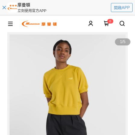
摩曼頓
開啟APP
立刻使用官方APP
0
1
/
5