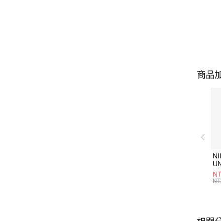
商品加
NI
U
1P
NT
統
NT