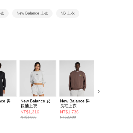
項】
恩沛科技股份有限公司提供之「AFTEE先享後付」服務完成之
上衣
New Balance 上衣
NB 上衣
依本服務之必要範圍內提供個人資料，並將交易相關給付款項請
讓予恩沛科技股份有限公司。
個人資料處理事宜，請瀏覽以下網址：
ee.tw/terms/#terms3
年的使用者請事先徵得法定代理人或監護人之同意方可使用
E先享後付」，若未經同意申辦者引起之損失，本公司不負相關責
AFTEE先享後付」時，將依據個別帳號之用戶狀況，依本公司
核予不同之上限額度；若仍有額度不足之情形，本公司將視審查
用戶進行身份認證。
一人註冊多個帳號或使用他人資訊註冊。若發現惡意使用之情
科技股份有限公司將有權停止該用戶之使用額度並採取法律行
nce 男
New Balance 女
New Balance 男
New Balance 男
長袖上衣
長袖上衣
長袖上衣
EBK-F
WT61L6T3AHH-F
MT41547ABP-F
MT53809SST-F
NT$1,316
NT$1,736
NT$1,608
NT$1,880
NT$2,480
NT$2,680