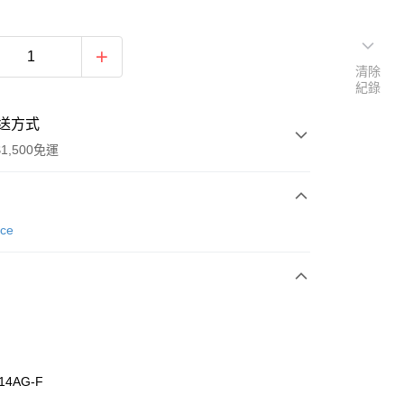
清除
紀錄
送方式
1,500免運
次付款
nce
期付款
0 利率 每期
NT$626
21家銀行
庫商業銀行
第一商業銀行
業銀行
彰化商業銀行
業儲蓄銀行
台北富邦商業銀行
華商業銀行
兆豐國際商業銀行
14AG-F
小企業銀行
台中商業銀行