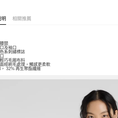
說明
相關推薦
腰間
口及袖口
色系刺繡標誌
口
輕巧毛圈布料
面經刷毛處理，觸感更柔軟
棉， 32% 再生聚酯纖維