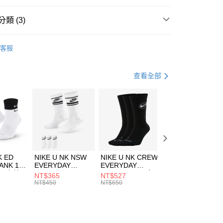
台灣）商業銀行
華泰商業銀行
業銀行
遠東國際商業銀行
類 (3)
業銀行
永豐商業銀行
享後付
業銀行
星展（台灣）商業銀行
w Balance
服飾
客服
際商業銀行
中國信託商業銀行
FTEE先享後付」】
上衣
長袖上衣
天信用卡公司
先享後付是「在收到商品之後才付款」的支付方式。 讓您購物簡單
心！
休閒戶外
服飾
查看全部
：不需註冊會員、不需綁卡、不需儲值。
：只要手機號碼，簡訊認證，即可結帳。
(快速到店)
：先確認商品／服務後，再付款。
00，滿NT$1,500(含以上)免運費
EE先享後付」結帳流程】
方式選擇「AFTEE先享後付」後，將跳轉至「AFTEE先享後
頁面，進行簡訊認證並確認金額後，即可完成結帳。
00，滿NT$1,500(含以上)免運費
成立數日內，您將收到繳費通知簡訊。
費通知簡訊後14天內，點擊此簡訊中的連結，可透過四大超商
市自取
K ED
NIKE U NK NSW
NIKE U NK CREW
NIKE U NK
網路銀行／等多元方式進行付款，方視為交易完成。
ANK 1P
EVERYDAY
EVERYDAY
EVERYDAY LTW
00，滿NT$1,500(含以上)免運費
：結帳手續完成當下不需立刻繳費，但若您需要取消訂單，請聯
 男 中統
ESSENTIAL CR
BBALL 3PR 男女
ANKLE 3PR 男女
NT$365
NT$527
NT$365
的店家。未經商家同意取消之訂單仍視為有效，需透過AFTEE
8104
男女 短統襪
長統襪
踝襪 SX7677010
NT$450
NT$650
NT$450
繳納相關費用。
DX5089103
DA2123010
否成功請以「AFTEE先享後付 」之結帳頁面顯示為準，若有關於
功／繳費後需取消欲退款等相關疑問，請聯繫「AFTEE先享後
援中心」
https://netprotections.freshdesk.com/support/home