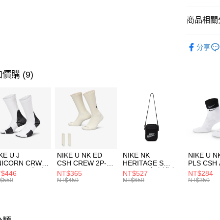
匯豐（
全盈+PAY
聯邦商
商品相關分
元大商
AFTEE先
玉山商
品牌
Ne
相關說明
分享
台新國
【關於「A
女性商品
台灣樂
AFTEE
便利好安
運動類型
運送方式
價購 (9)
１．簡單
２．便利
7-11取貨
３．安心
每筆NT$1
【「AFT
宅配
１．於結帳
付」結帳
每筆NT$1
２．訂單
３．收到繳
付款後門
KE U J
NIKE U NK ED
NIKE NK
NIKE U N
／ATM／
NICORN CRW
CSH CREW 2P-
HERITAGE S
PLS CSH 
每筆NT$1
※ 請注意
R -160 男女 中
144 EMBRDY 男
SMIT 男女 側背包
144 DBL
$446
NT$365
NT$527
NT$284
絡購買商品
襪 FZ3393100
女 短統襪
BA5871010
襪 DH405
$550
NT$450
NT$650
NT$350
先享後付
FZ3073133
※ 交易是
是否繳費成
付客戶支