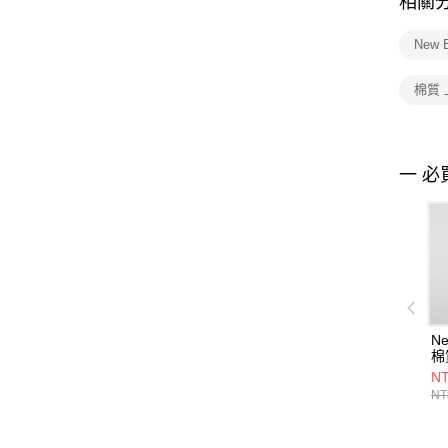
相關
New 
棉質 
一 必
Ne
棉
WT
NT
NT