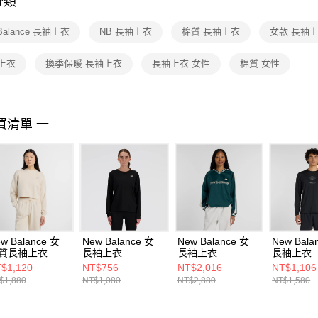
分類
【注意事
１．透過由
Balance 長袖上衣
NB 長袖上衣
棉質 長袖上衣
女款 長袖
交易，需
求債權轉
２．關於
上衣
換季保暖 長袖上衣
長袖上衣 女性
棉質 女性
https://aft
３．未成
「AFTE
任。
買清單 一
４．使用「
即時審查
結果請求
５．嚴禁
形，恩沛
動。
w Balance 女
New Balance 女
New Balance 女
New Bala
質長袖上衣
長袖上衣
長袖上衣
長袖上衣
51514LIN-F
WT41225BK-F
WT61145IAAV-F
MT61B09
$1,120
NT$756
NT$2,016
NT$1,106
$1,880
NT$1,080
NT$2,880
NT$1,580