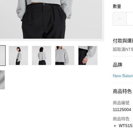
數量
付款與運
超取滿NT$
付款方式
品牌
信用卡一
New Bala
信用卡分
商品特色
3 期 
商品編號
合作金
LINE Pay
11125004
華南商
Apple Pay
上海商
商品特色
國泰世
WT515
悠遊付
臺灣中