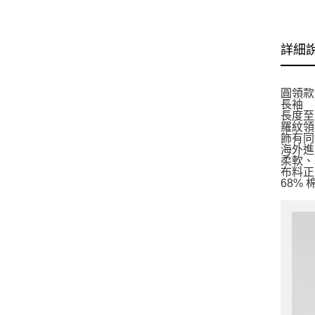
詳細
圓領款
長袖
長度至
羅紋領
飾有同
海外進
柔軟、
布料正
68% 