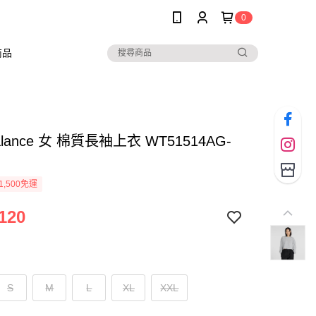
0
商品
alance 女 棉質長袖上衣 WT51514AG-
1,500免運
120
S
M
L
XL
XXL