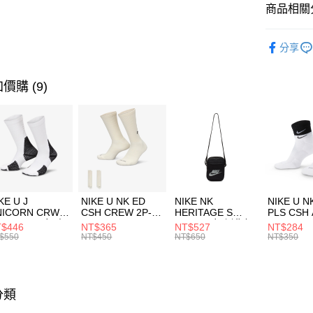
聯邦商
商品相關分
元大商
AFTEE先
玉山商
品牌
AD
相關說明
分享
台新國
【關於「A
男性商品
台灣樂
AFTEE
便利好安
運動類型
運送方式
價購 (9)
１．簡單
２．便利
7-11取貨
３．安心
每筆NT$1
【「AFT
宅配
１．於結帳
付」結帳
每筆NT$1
２．訂單
３．收到繳
付款後門
KE U J
NIKE U NK ED
NIKE NK
NIKE U N
／ATM／
NICORN CRW
CSH CREW 2P-
HERITAGE S
PLS CSH 
每筆NT$1
※ 請注意
R -160 男女 中
144 EMBRDY 男
SMIT 男女 側背包
144 DBL
$446
NT$365
NT$527
NT$284
絡購買商品
襪 FZ3393100
女 短統襪
BA5871010
襪 DH405
$550
NT$450
NT$650
NT$350
先享後付
FZ3073133
※ 交易是
是否繳費成
付客戶支
分類
【注意事