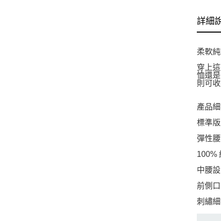
詳細
柔軟純
穿上這
恤還是
則可收
產品細
標準版
彈性腰
100%
中腰設
前側口
刺繡細