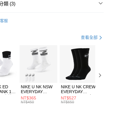
業銀行
遠東國際商業銀行
類 (3)
業銀行
永豐商業銀行
享後付
業銀行
星展（台灣）商業銀行
IDAS
服飾
客服
際商業銀行
中國信託商業銀行
FTEE先享後付」】
下著
短褲
天信用卡公司
先享後付是「在收到商品之後才付款」的支付方式。 讓您購物簡單
心！
健身重訓
服飾
查看全部
：不需註冊會員、不需綁卡、不需儲值。
：只要手機號碼，簡訊認證，即可結帳。
(快速到店)
：先確認商品／服務後，再付款。
00，滿NT$1,500(含以上)免運費
EE先享後付」結帳流程】
方式選擇「AFTEE先享後付」後，將跳轉至「AFTEE先享後
頁面，進行簡訊認證並確認金額後，即可完成結帳。
00，滿NT$1,500(含以上)免運費
成立數日內，您將收到繳費通知簡訊。
費通知簡訊後14天內，點擊此簡訊中的連結，可透過四大超商
市自取
K ED
NIKE U NK NSW
NIKE U NK CREW
NIKE U NK
網路銀行／等多元方式進行付款，方視為交易完成。
ANK 1P
EVERYDAY
EVERYDAY
EVERYDAY LTW
00，滿NT$1,500(含以上)免運費
：結帳手續完成當下不需立刻繳費，但若您需要取消訂單，請聯
 男 中統
ESSENTIAL CR
BBALL 3PR 男女
ANKLE 3PR 男女
NT$365
NT$527
NT$365
的店家。未經商家同意取消之訂單仍視為有效，需透過AFTEE
8104
男女 短統襪
長統襪
踝襪 SX7677010
NT$450
NT$650
NT$450
繳納相關費用。
DX5089103
DA2123010
否成功請以「AFTEE先享後付 」之結帳頁面顯示為準，若有關於
功／繳費後需取消欲退款等相關疑問，請聯繫「AFTEE先享後
援中心」
https://netprotections.freshdesk.com/support/home
項】