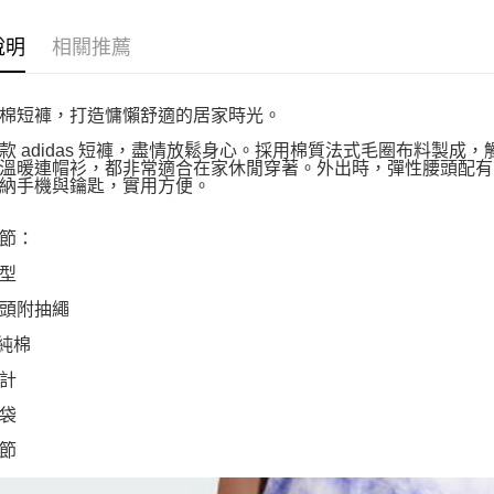
說明
相關推薦
棉短褲，打造慵懶舒適的居家時光。
款 adidas 短褲，盡情放鬆身心。採用棉質法式毛圈布料製成
溫暖連帽衫，都非常適合在家休閒穿著。外出時，彈性腰頭配有
納手機與鑰匙，實用方便。
節：
型
頭附抽繩
 純棉
計
袋
節