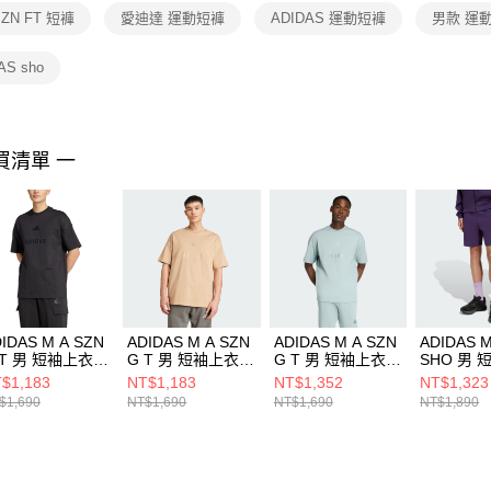
１．透過由
SZN FT 短褲
愛迪達 運動短褲
ADIDAS 運動短褲
男款 運
交易，需
求債權轉
２．關於
AS sho
https://aft
３．未成
「AFTE
任。
買清單 一
４．使用「
即時審查
結果請求
５．嚴禁
形，恩沛
動。
IDAS M A SZN
ADIDAS M A SZN
ADIDAS M A SZN
ADIDAS M
 T 男 短袖上衣
G T 男 短袖上衣
G T 男 短袖上衣
SHO 男 
6549
JL6551
KC4656
JW4747
$1,183
NT$1,183
NT$1,352
NT$1,323
$1,690
NT$1,690
NT$1,690
NT$1,890