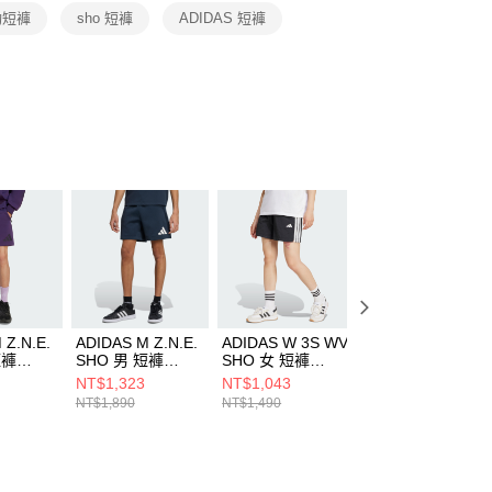
恩沛科技股份有限公司提供之「AFTEE先享後付」服務完成之
動短褲
sho 短褲
ADIDAS 短褲
依本服務之必要範圍內提供個人資料，並將交易相關給付款項請
讓予恩沛科技股份有限公司。
個人資料處理事宜，請瀏覽以下網址：
ee.tw/terms/#terms3
年的使用者請事先徵得法定代理人或監護人之同意方可使用
E先享後付」，若未經同意申辦者引起之損失，本公司不負相關責
AFTEE先享後付」時，將依據個別帳號之用戶狀況，依本公司
核予不同之上限額度；若仍有額度不足之情形，本公司將視審查
用戶進行身份認證。
一人註冊多個帳號或使用他人資訊註冊。若發現惡意使用之情
科技股份有限公司將有權停止該用戶之使用額度並採取法律行
 Z.N.E.
ADIDAS M Z.N.E.
ADIDAS W 3S WV
ADIDAS P ESS C
短褲
SHO 男 短褲
SHO 女 短褲
SHO 男 短褲
JW4742
JE1309
JD2107
NT$1,323
NT$1,043
NT$2,023
NT$1,890
NT$1,490
NT$2,890