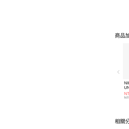
商品加
NI
U
1P
NT
統
NT
相關