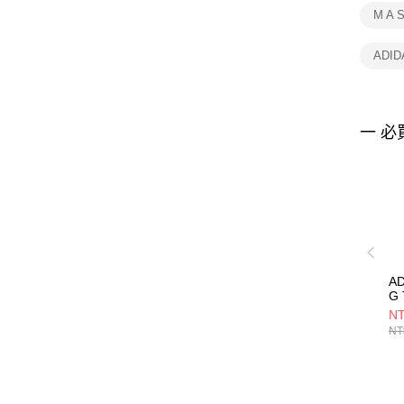
M A 
ADID
一 必
AD
G
JL
NT
NT