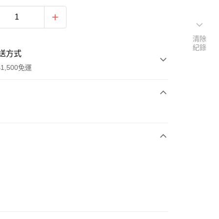
清除
紀錄
送方式
1,500免運
次付款
期付款
0 利率 每期
NT$430
21家銀行
庫商業銀行
第一商業銀行
業銀行
彰化商業銀行
業儲蓄銀行
台北富邦商業銀行
華商業銀行
兆豐國際商業銀行
小企業銀行
台中商業銀行
台灣）商業銀行
華泰商業銀行