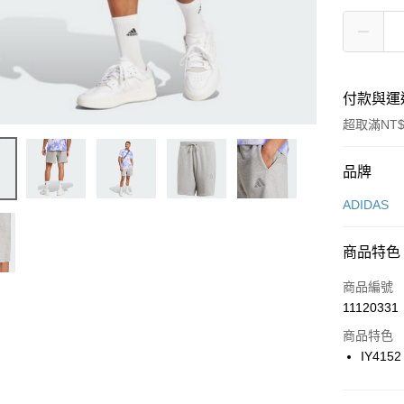
付款與運
超取滿NT$
付款方式
品牌
信用卡一
ADIDAS
信用卡分
商品特色
3 期 
商品編號
合作金
LINE Pay
11120331
華南商
Apple Pay
上海商
商品特色
國泰世
IY4152
悠遊付
臺灣中
匯豐（
全盈+PAY