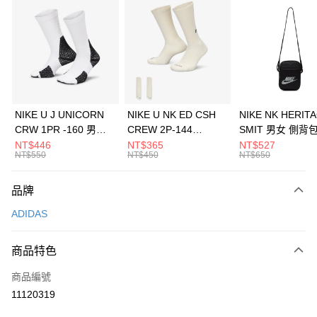
信用卡分期付款
3 期 0 利率 每期
NT$563
21家銀行
合作金庫商業銀行
第一商業銀行
LINE Pay
華南商業銀行
彰化商業銀行
Apple Pay
上海商業儲蓄銀行
台北富邦商業銀行
國泰世華商業銀行
兆豐國際商業銀行
悠遊付
臺灣中小企業銀行
台中商業銀行
NIKE U J UNICORN
NIKE U NK ED CSH
NIKE NK HERIT
匯豐（台灣）商業銀行
華泰商業銀行
CRW 1PR -160 男女
CREW 2P-144
SMIT 男女 側背
全盈+PAY
聯邦商業銀行
遠東國際商業銀行
中統襪 FZ3393100
EMBRDY 男女 短統襪
BA5871010
NT$446
NT$365
NT$527
元大商業銀行
永豐商業銀行
NT$550
NT$450
NT$650
AFTEE先享後付
FZ3073133
玉山商業銀行
星展（台灣）商業銀行
相關說明
台新國際商業銀行
中國信託商業銀行
品牌
【關於「AFTEE先享後付」】
台灣樂天信用卡公司
AFTEE先享後付是「在收到商品之後才付款」的支付方式。 讓您購物簡單
運送方式
ADIDAS
便利好安心！
１．簡單：不需註冊會員、不需綁卡、不需儲值。
7-11取貨(快速到店)
２．便利：只要手機號碼，簡訊認證，即可結帳。
商品特色
每筆NT$100，滿NT$1,500(含以上)免運費
３．安心：先確認商品／服務後，再付款。
商品編號
宅配
【「AFTEE先享後付」結帳流程】
１．於結帳方式選擇「AFTEE先享後付」後，將跳轉至「AFTEE先享後付」
11120319
每筆NT$100，滿NT$1,500(含以上)免運費
結帳頁面，進行簡訊認證並確認金額後，即可完成結帳。