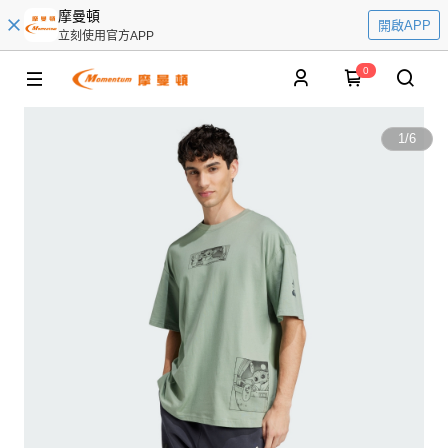
摩曼頓
開啟APP
立刻使用官方APP
0
1
/
6