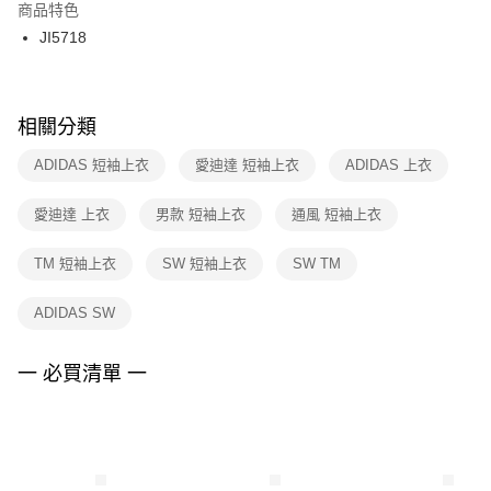
２．訂單成立數日內，您將收到繳費通知簡訊。
商品特色
付款後門市自取
３．收到繳費通知簡訊後14天內，點擊此簡訊中的連結，可透過四大超商／
JI5718
每筆NT$100，滿NT$1,500(含以上)免運費
ATM／網路銀行／等多元方式進行付款，方視為交易完成。
※ 請注意：結帳手續完成當下不需立刻繳費，但若您需要取消訂單，請聯絡
購買商品的店家。未經商家同意取消之訂單仍視為有效，需透過AFTEE先享
後付繳納相關費用。
※ 交易是否成功請以「AFTEE先享後付 」之結帳頁面顯示為準，若有關於
相關分類
是否繳費成功／繳費後需取消欲退款等相關疑問，請聯繫「AFTEE先享後付
客戶支援中心」
https://netprotections.freshdesk.com/support/home
ADIDAS 短袖上衣
愛迪達 短袖上衣
ADIDAS 上衣
【注意事項】
愛迪達 上衣
男款 短袖上衣
通風 短袖上衣
１．透過由恩沛科技股份有限公司提供之「AFTEE先享後付」服務完成之交
易，需依本服務之必要範圍內提供個人資料，並將交易相關給付款項請求債
權轉讓予恩沛科技股份有限公司。
TM 短袖上衣
SW 短袖上衣
SW TM
２．關於個人資料處理事宜，請瀏覽以下網址：
https://aftee.tw/terms/#terms3
ADIDAS SW
３．未成年的使用者請事先徵得法定代理人或監護人之同意方可使用
「AFTEE先享後付」，若未經同意申辦者引起之損失，本公司不負相關責
任。
一 必買清單 一
４．使用「AFTEE先享後付」時，將依據個別帳號之用戶狀況，依本公司即
時審查核予不同之上限額度；若仍有額度不足之情形，本公司將視審查結果
請求用戶進行身份認證。
５．嚴禁一人註冊多個帳號或使用他人資訊註冊。若發現惡意使用之情形，
恩沛科技股份有限公司將有權停止該用戶之使用額度並採取法律行動。