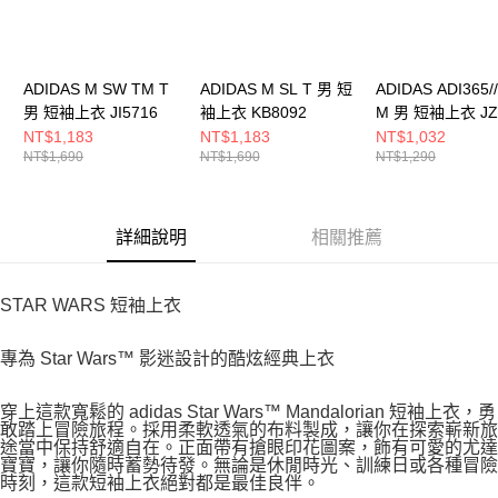
ADIDAS M SW TM T
ADIDAS M SL T 男 短
ADIDAS ADI365//
男 短袖上衣 JI5716
袖上衣 KB8092
M 男 短袖上衣 JZ
NT$1,183
NT$1,183
NT$1,032
NT$1,690
NT$1,690
NT$1,290
詳細說明
相關推薦
STAR WARS 短袖上衣
專為 Star Wars™ 影迷設計的酷炫經典上衣
穿上這款寬鬆的 adidas Star Wars™ Mandalorian 短袖上衣，勇
敢踏上冒險旅程。採用柔軟透氣的布料製成，讓你在探索嶄新旅
途當中保持舒適自在。正面帶有搶眼印花圖案，飾有可愛的尤達
寶寶，讓你隨時蓄勢待發。無論是休閒時光、訓練日或各種冒險
時刻，這款短袖上衣絕對都是最佳良伴。