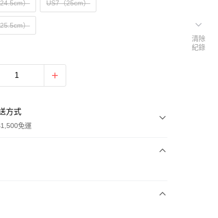
（24.5cm）
US7（25cm）
（25.5cm）
清除
紀錄
送方式
1,500免運
次付款
期付款
0 利率 每期
NT$693
21家銀行
庫商業銀行
第一商業銀行