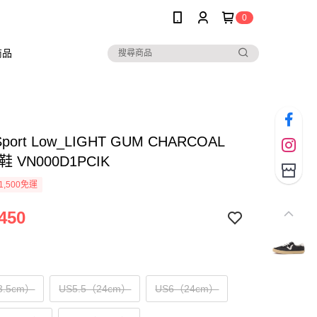
0
商品
Sport Low_LIGHT GUM CHARCOAL
 VN000D1PCIK
1,500免運
450
3.5cm）
US5.5（24cm）
US6（24cm）