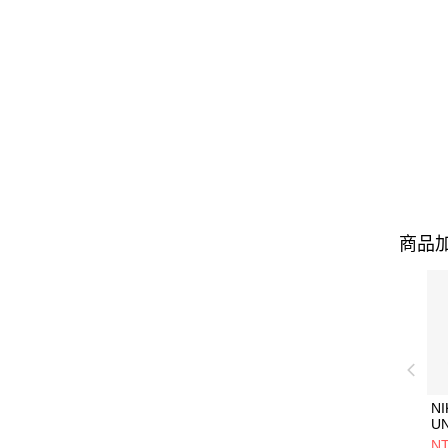
商品加
NI
U
1P
NT