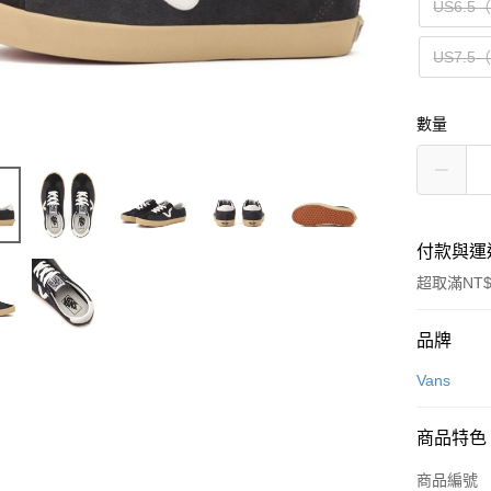
US6.5
US7.5
數量
付款與運
超取滿NT$
付款方式
品牌
信用卡一
Vans
信用卡分
商品特色
3 期 
商品編號
合作金