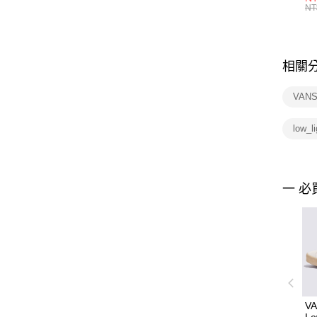
統
NT
相關
VAN
low_
一 必
VA
L