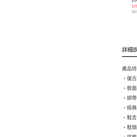
W
NT
V
NT
詳細
產品特
・復古
・鞋面
・綁帶
・經典
・鞋舌
・鞋頭