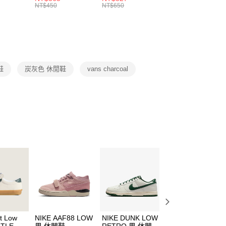
的店家。未經商家同意取消之訂單仍視為有效，需透過AFTEE
8104
男女 短統襪
長統襪
踝襪 SX7677010
NT$450
NT$650
NT$450
繳納相關費用。
DX5089103
DA2123010
否成功請以「AFTEE先享後付 」之結帳頁面顯示為準，若有關於
功／繳費後需取消欲退款等相關疑問，請聯繫「AFTEE先享後
援中心」
https://netprotections.freshdesk.com/support/home
項】
恩沛科技股份有限公司提供之「AFTEE先享後付」服務完成之
鞋
炭灰色 休閒鞋
vans charcoal
依本服務之必要範圍內提供個人資料，並將交易相關給付款項請
讓予恩沛科技股份有限公司。
個人資料處理事宜，請瀏覽以下網址：
ee.tw/terms/#terms3
年的使用者請事先徵得法定代理人或監護人之同意方可使用
E先享後付」，若未經同意申辦者引起之損失，本公司不負相關責
AFTEE先享後付」時，將依據個別帳號之用戶狀況，依本公司
核予不同之上限額度；若仍有額度不足之情形，本公司將視審查
用戶進行身份認證。
一人註冊多個帳號或使用他人資訊註冊。若發現惡意使用之情
科技股份有限公司將有權停止該用戶之使用額度並採取法律行
t Low
NIKE AAF88 LOW
NIKE DUNK LOW
NIKE DUNK LOW
TLE
男 休閒鞋
RETRO 男 休閒鞋
RETRO 男 休閒