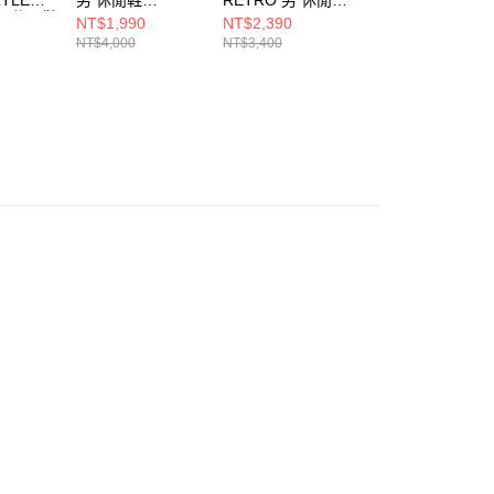
女 休閒鞋
FJ4184600
HF5441115
FZ4042716
NT$1,990
NT$2,390
NT$1,790
P89F
NT$4,000
NT$3,400
NT$3,600