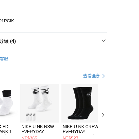
業銀行
彰化商業銀行
業儲蓄銀行
台北富邦商業銀行
華商業銀行
兆豐國際商業銀行
D1PCIK
小企業銀行
台中商業銀行
台灣）商業銀行
華泰商業銀行
業銀行
遠東國際商業銀行
類 (4)
業銀行
永豐商業銀行
享後付
業銀行
星展（台灣）商業銀行
ns
客服
際商業銀行
中國信託商業銀行
FTEE先享後付」】
鞋類
休閒鞋
天信用卡公司
先享後付是「在收到商品之後才付款」的支付方式。 讓您購物簡單
心！
鞋類
休閒鞋
查看全部
：不需註冊會員、不需綁卡、不需儲值。
：只要手機號碼，簡訊認證，即可結帳。
休閒戶外
鞋
(快速到店)
：先確認商品／服務後，再付款。
00，滿NT$1,500(含以上)免運費
EE先享後付」結帳流程】
方式選擇「AFTEE先享後付」後，將跳轉至「AFTEE先享後
頁面，進行簡訊認證並確認金額後，即可完成結帳。
00，滿NT$1,500(含以上)免運費
成立數日內，您將收到繳費通知簡訊。
費通知簡訊後14天內，點擊此簡訊中的連結，可透過四大超商
市自取
K ED
NIKE U NK NSW
NIKE U NK CREW
NIKE U NK
網路銀行／等多元方式進行付款，方視為交易完成。
ANK 1P
EVERYDAY
EVERYDAY
EVERYDAY LTW
00，滿NT$1,500(含以上)免運費
：結帳手續完成當下不需立刻繳費，但若您需要取消訂單，請聯
 男 中統
ESSENTIAL CR
BBALL 3PR 男女
ANKLE 3PR 男女
NT$365
NT$527
NT$365