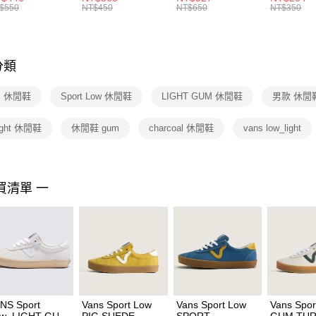
絡購買商品
襪 FZ3393100
女 短統襪
BA5871010
襪 DH405
$550
NT$450
NT$650
NT$350
先享後付
FZ3073133
※ 交易是
是否繳費成
付客戶支
分類
【注意事
１．透過由
S 休閒鞋
Sport Low 休閒鞋
LIGHT GUM 休閒鞋
男款 休閒
交易，需
求債權轉
２．關於
light 休閒鞋
休閒鞋 gum
charcoal 休閒鞋
vans low_light
https://aft
３．未成
「AFTE
任。
買清單 一
４．使用「
即時審查
結果請求
５．嚴禁
形，恩沛
動。
NS Sport
Vans Sport Low
Vans Sport Low
Vans Spor
ow_LIGHT GUM
PIG SUEDE
SPORT
GUM TUR