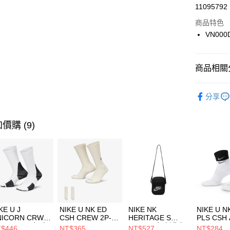
LINE Pay
11095792
華南商
Apple Pay
上海商
商品特色
國泰世
VN000
悠遊付
臺灣中
匯豐（
全盈+PAY
聯邦商
商品相關分
元大商
AFTEE先
玉山商
品牌
Va
相關說明
分享
台新國
【關於「A
男性商品
台灣樂
AFTEE
便利好安
女性商品
運送方式
價購 (9)
１．簡單
２．便利
運動類型
7-11取貨
３．安心
每筆NT$1
【「AFT
宅配
１．於結帳
付」結帳
每筆NT$1
２．訂單
３．收到繳
付款後門
KE U J
NIKE U NK ED
NIKE NK
NIKE U N
／ATM／
NICORN CRW
CSH CREW 2P-
HERITAGE S
PLS CSH 
每筆NT$1
※ 請注意
R -160 男女 中
144 EMBRDY 男
SMIT 男女 側背包
144 DBL
$446
NT$365
NT$527
NT$284