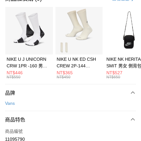
信用卡分期付款
3 期 0 利率 每期
NT$860
21家銀行
合作金庫商業銀行
第一商業銀行
LINE Pay
華南商業銀行
彰化商業銀行
Apple Pay
上海商業儲蓄銀行
台北富邦商業銀行
國泰世華商業銀行
兆豐國際商業銀行
悠遊付
臺灣中小企業銀行
台中商業銀行
NIKE U J UNICORN
NIKE U NK ED CSH
NIKE NK HERIT
匯豐（台灣）商業銀行
華泰商業銀行
CRW 1PR -160 男女
CREW 2P-144
SMIT 男女 側背
全盈+PAY
聯邦商業銀行
遠東國際商業銀行
中統襪 FZ3393100
EMBRDY 男女 短統襪
BA5871010
NT$446
NT$365
NT$527
元大商業銀行
永豐商業銀行
NT$550
NT$450
NT$650
AFTEE先享後付
FZ3073133
玉山商業銀行
星展（台灣）商業銀行
相關說明
台新國際商業銀行
中國信託商業銀行
品牌
【關於「AFTEE先享後付」】
台灣樂天信用卡公司
AFTEE先享後付是「在收到商品之後才付款」的支付方式。 讓您購物簡單
運送方式
Vans
便利好安心！
１．簡單：不需註冊會員、不需綁卡、不需儲值。
7-11取貨(快速到店)
２．便利：只要手機號碼，簡訊認證，即可結帳。
商品特色
每筆NT$100，滿NT$1,500(含以上)免運費
３．安心：先確認商品／服務後，再付款。
商品編號
宅配
【「AFTEE先享後付」結帳流程】
１．於結帳方式選擇「AFTEE先享後付」後，將跳轉至「AFTEE先享後付」
11095790
每筆NT$100，滿NT$1,500(含以上)免運費