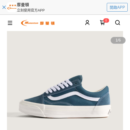
摩曼頓
開啟APP
立刻使用官方APP
0
1
/
6