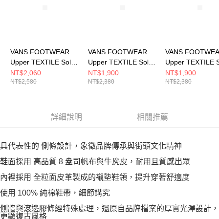
VANS FOOTWEAR
VANS FOOTWEAR
VANS FOOTWE
Upper TEXTILE Sole
Upper TEXTILE Sole
Upper TEXTILE S
RP BELOW ANKLE 男
RP BELOW ANKLE 男
RP BELOW ANK
NT$2,060
NT$1,900
NT$1,900
NT$2,580
NT$2,380
NT$2,380
休閒鞋 VN000D9JEMJ
休閒鞋
休閒鞋 VN000D9
VN000D9PEMJ
詳細說明
相關推薦
具代表性的 側條設計，象徵品牌傳承與街頭文化精神
鞋面採用 高品質 8 盎司帆布與牛麂皮，耐用且質感出眾
內裡採用 全粒面皮革製成的襯墊鞋領，提升穿著舒適度
使用 100% 純棉鞋帶，細節講究
側牆與滾邊膠條經特殊處理，還原自品牌檔案的厚實光澤設計，
更顯復古風格