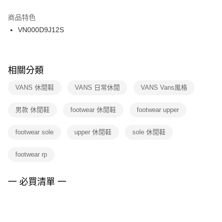
結帳頁面，進行簡訊認證並確認金額後，即可完成結帳。
２．訂單成立數日內，您將收到繳費通知簡訊。
商品特色
付款後門市自取
３．收到繳費通知簡訊後14天內，點擊此簡訊中的連結，可透過四大超商／
VN000D9J12S
每筆NT$100，滿NT$1,500(含以上)免運費
ATM／網路銀行／等多元方式進行付款，方視為交易完成。
※ 請注意：結帳手續完成當下不需立刻繳費，但若您需要取消訂單，請聯絡
購買商品的店家。未經商家同意取消之訂單仍視為有效，需透過AFTEE先享
後付繳納相關費用。
※ 交易是否成功請以「AFTEE先享後付 」之結帳頁面顯示為準，若有關於
相關分類
是否繳費成功／繳費後需取消欲退款等相關疑問，請聯繫「AFTEE先享後付
客戶支援中心」
https://netprotections.freshdesk.com/support/home
VANS 休閒鞋
VANS 日常休閒
VANS Vans風格
【注意事項】
男款 休閒鞋
footwear 休閒鞋
footwear upper
１．透過由恩沛科技股份有限公司提供之「AFTEE先享後付」服務完成之交
易，需依本服務之必要範圍內提供個人資料，並將交易相關給付款項請求債
權轉讓予恩沛科技股份有限公司。
footwear sole
upper 休閒鞋
sole 休閒鞋
２．關於個人資料處理事宜，請瀏覽以下網址：
https://aftee.tw/terms/#terms3
footwear rp
３．未成年的使用者請事先徵得法定代理人或監護人之同意方可使用
「AFTEE先享後付」，若未經同意申辦者引起之損失，本公司不負相關責
任。
一 必買清單 一
４．使用「AFTEE先享後付」時，將依據個別帳號之用戶狀況，依本公司即
時審查核予不同之上限額度；若仍有額度不足之情形，本公司將視審查結果
請求用戶進行身份認證。
５．嚴禁一人註冊多個帳號或使用他人資訊註冊。若發現惡意使用之情形，
恩沛科技股份有限公司將有權停止該用戶之使用額度並採取法律行動。