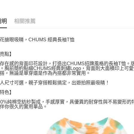
說明
相關推薦
花搶眼吸睛，CHUMS 經典長袖T恤
亮點】
存在感的背面印花設計，打造出CHUMS招牌風格的長袖T恤。
。胸前簡約點綴CHUMS經典刺繡Logo，背面則大面積印上可愛的
搭，無論是單穿還是作為內搭都非常實用。
人尺寸可選，親子穿搭輕鬆搞定，出遊拍照最吸睛！
特色】
00%純棉空紡紗製成，手感厚實，具優異的耐穿性與不易變形
伴你很久的實用單品。