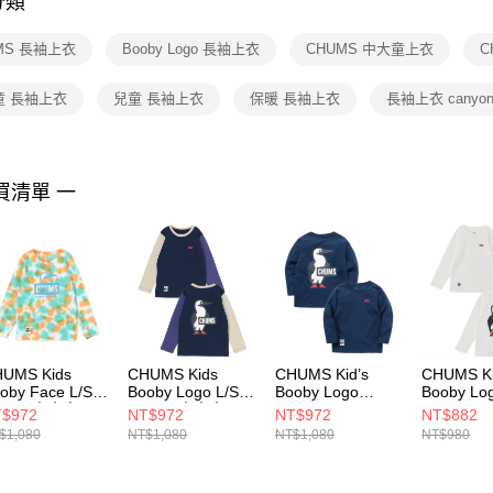
分類
【注意事
１．透過由
MS 長袖上衣
Booby Logo 長袖上衣
CHUMS 中大童上衣
C
交易，需
求債權轉
２．關於
童 長袖上衣
兒童 長袖上衣
保暖 長袖上衣
長袖上衣 canyon
https://aft
３．未成
「AFTE
任。
買清單 一
４．使用「
即時審查
結果請求
５．嚴禁
形，恩沛
動。
UMS Kids
CHUMS Kids
CHUMS Kid’s
CHUMS K
oby Face L/S
Booby Logo L/S
Booby Logo
Booby Lo
Shirt 中大童 長
T-Shirt 中大童 長
Brushed L/S T-
Brushed L
$972
NT$972
NT$972
NT$882
上衣 Canyon-
袖上衣 Purple
Shirt 中大童 長袖T
Shirt 中
$1,080
NT$1,080
NT$1,080
NT$980
e
Crazy
恤
上衣 白色
211305Z358
CH211306C087
CH211294N001
CH21129