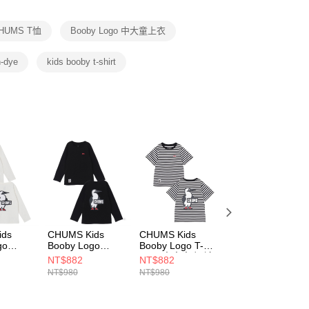
項】
恩沛科技股份有限公司提供之「AFTEE先享後付」服務完成之
HUMS T恤
Booby Logo 中大童上衣
依本服務之必要範圍內提供個人資料，並將交易相關給付款項請
讓予恩沛科技股份有限公司。
個人資料處理事宜，請瀏覽以下網址：
-dye
kids booby t-shirt
ee.tw/terms/#terms3
年的使用者請事先徵得法定代理人或監護人之同意方可使用
E先享後付」，若未經同意申辦者引起之損失，本公司不負相關責
AFTEE先享後付」時，將依據個別帳號之用戶狀況，依本公司
核予不同之上限額度；若仍有額度不足之情形，本公司將視審查
用戶進行身份認證。
一人註冊多個帳號或使用他人資訊註冊。若發現惡意使用之情
科技股份有限公司將有權停止該用戶之使用額度並採取法律行
ids
CHUMS Kids
CHUMS Kids
CHUMS Kids
go
Booby Logo
Booby Logo T-
Booby Logo T-
/S T-
Brushed L/S T-
Shirt 中大童 短袖
Shirt 中大童 短袖
NT$882
NT$882
NT$882
大童 長袖
Shirt 中大童 長袖
上衣 白/黑
上衣 Green Craz
NT$980
NT$980
NT$980
上衣 黑色
CH211282W049
CH211282C086
4W001
CH211294K001