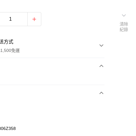
清除
紀錄
送方式
1,500免運
次付款
期付款
0 利率 每期
NT$360
21家銀行
庫商業銀行
第一商業銀行
業銀行
彰化商業銀行
業儲蓄銀行
台北富邦商業銀行
華商業銀行
兆豐國際商業銀行
306Z358
小企業銀行
台中商業銀行