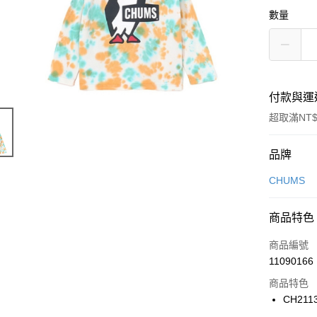
數量
付款與運
超取滿NT$
付款方式
品牌
信用卡一
CHUMS
信用卡分
商品特色
3 期 
商品編號
合作金
LINE Pay
11090166
華南商
Apple Pay
上海商
商品特色
國泰世
CH211
悠遊付
臺灣中