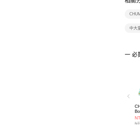
相關
CHU
中大
一 必
CH
Bo
T-
NT
袖
NT
Dy
CH