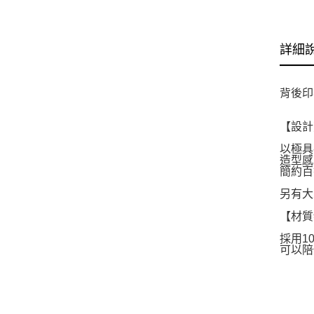
詳細
背後印
【設計
以極具
造型感
簡約百
另有大
【材質
採用1
可以陪