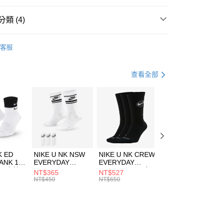
台灣）商業銀行
華泰商業銀行
業銀行
遠東國際商業銀行
類 (4)
業銀行
永豐商業銀行
享後付
業銀行
星展（台灣）商業銀行
HUMS
服飾
客服
際商業銀行
中國信託商業銀行
FTEE先享後付」】
年
上衣
長袖上衣
天信用卡公司
先享後付是「在收到商品之後才付款」的支付方式。 讓您購物簡單
心！
休閒戶外
服飾
查看全部
：不需註冊會員、不需綁卡、不需儲值。
：只要手機號碼，簡訊認證，即可結帳。
兒童/青少年｜鞋服6折起
(快速到店)
：先確認商品／服務後，再付款。
00，滿NT$1,500(含以上)免運費
EE先享後付」結帳流程】
方式選擇「AFTEE先享後付」後，將跳轉至「AFTEE先享後
頁面，進行簡訊認證並確認金額後，即可完成結帳。
00，滿NT$1,500(含以上)免運費
成立數日內，您將收到繳費通知簡訊。
費通知簡訊後14天內，點擊此簡訊中的連結，可透過四大超商
市自取
K ED
NIKE U NK NSW
NIKE U NK CREW
NIKE U NK
網路銀行／等多元方式進行付款，方視為交易完成。
ANK 1P
EVERYDAY
EVERYDAY
EVERYDAY LTW
00，滿NT$1,500(含以上)免運費
：結帳手續完成當下不需立刻繳費，但若您需要取消訂單，請聯
 男 中統
ESSENTIAL CR
BBALL 3PR 男女
ANKLE 3PR 男女
NT$365
NT$527
NT$365
的店家。未經商家同意取消之訂單仍視為有效，需透過AFTEE
8104
男女 短統襪
長統襪
踝襪 SX7677010
NT$450
NT$650
NT$450
繳納相關費用。
DX5089103
DA2123010
否成功請以「AFTEE先享後付 」之結帳頁面顯示為準，若有關於
功／繳費後需取消欲退款等相關疑問，請聯繫「AFTEE先享後
援中心」
https://netprotections.freshdesk.com/support/home