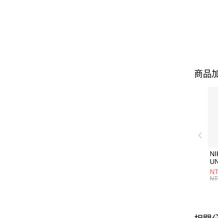
商品加
NI
U
1P
NT
統
NT