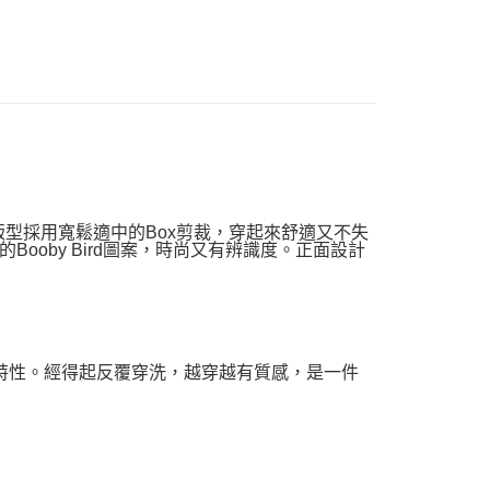
版型採用寬鬆適中的Box剪裁，穿起來舒適又不失
Booby Bird圖案，時尚又有辨識度。正面設計
的特性。經得起反覆穿洗，越穿越有質感，是一件