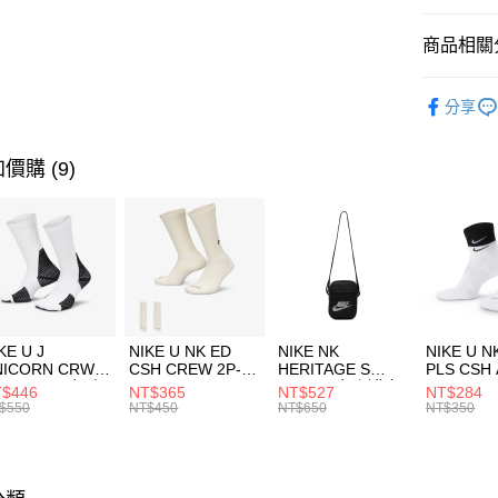
匯豐（
全盈+PAY
聯邦商
商品相關分
元大商
AFTEE先
玉山商
品牌
C
相關說明
分享
台新國
【關於「A
兒童/青少
台灣樂
AFTEE
便利好安
運動類型
運送方式
價購 (9)
１．簡單
２．便利
促銷活動
7-11取貨
３．安心
每筆NT$1
【「AFT
宅配
１．於結帳
付」結帳
每筆NT$1
２．訂單
３．收到繳
付款後門
KE U J
NIKE U NK ED
NIKE NK
NIKE U N
／ATM／
NICORN CRW
CSH CREW 2P-
HERITAGE S
PLS CSH 
每筆NT$1
※ 請注意
R -160 男女 中
144 EMBRDY 男
SMIT 男女 側背包
144 DBL
$446
NT$365
NT$527
NT$284
絡購買商品
襪 FZ3393100
女 短統襪
BA5871010
襪 DH405
$550
NT$450
NT$650
NT$350
先享後付
FZ3073133
※ 交易是
是否繳費成
付客戶支