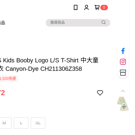
0
商品
Kids Booby Logo L/S T-Shirt 中大童
Canyon-Dye CH211306Z358
1,500免運
72
M
L
XL