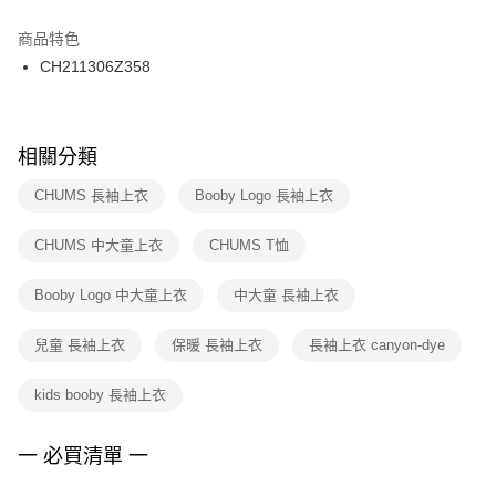
結帳頁面，進行簡訊認證並確認金額後，即可完成結帳。
２．訂單成立數日內，您將收到繳費通知簡訊。
商品特色
付款後門市自取
３．收到繳費通知簡訊後14天內，點擊此簡訊中的連結，可透過四大超商／
CH211306Z358
每筆NT$100，滿NT$1,500(含以上)免運費
ATM／網路銀行／等多元方式進行付款，方視為交易完成。
※ 請注意：結帳手續完成當下不需立刻繳費，但若您需要取消訂單，請聯絡
購買商品的店家。未經商家同意取消之訂單仍視為有效，需透過AFTEE先享
後付繳納相關費用。
※ 交易是否成功請以「AFTEE先享後付 」之結帳頁面顯示為準，若有關於
相關分類
是否繳費成功／繳費後需取消欲退款等相關疑問，請聯繫「AFTEE先享後付
客戶支援中心」
https://netprotections.freshdesk.com/support/home
CHUMS 長袖上衣
Booby Logo 長袖上衣
【注意事項】
CHUMS 中大童上衣
CHUMS T恤
１．透過由恩沛科技股份有限公司提供之「AFTEE先享後付」服務完成之交
易，需依本服務之必要範圍內提供個人資料，並將交易相關給付款項請求債
權轉讓予恩沛科技股份有限公司。
Booby Logo 中大童上衣
中大童 長袖上衣
２．關於個人資料處理事宜，請瀏覽以下網址：
https://aftee.tw/terms/#terms3
兒童 長袖上衣
保暖 長袖上衣
長袖上衣 canyon-dye
３．未成年的使用者請事先徵得法定代理人或監護人之同意方可使用
「AFTEE先享後付」，若未經同意申辦者引起之損失，本公司不負相關責
任。
kids booby 長袖上衣
４．使用「AFTEE先享後付」時，將依據個別帳號之用戶狀況，依本公司即
時審查核予不同之上限額度；若仍有額度不足之情形，本公司將視審查結果
請求用戶進行身份認證。
一 必買清單 一
５．嚴禁一人註冊多個帳號或使用他人資訊註冊。若發現惡意使用之情形，
恩沛科技股份有限公司將有權停止該用戶之使用額度並採取法律行動。