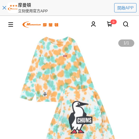
摩曼頓
開啟APP
立刻使用官方APP
0
1
/
1