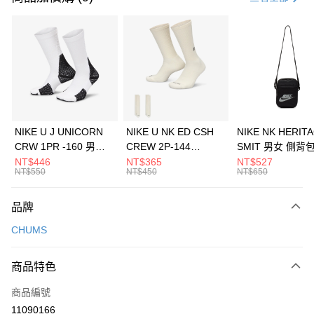
信用卡分期付款
3 期 0 利率 每期
NT$360
21家銀行
合作金庫商業銀行
第一商業銀行
LINE Pay
華南商業銀行
彰化商業銀行
Apple Pay
上海商業儲蓄銀行
台北富邦商業銀行
國泰世華商業銀行
兆豐國際商業銀行
悠遊付
臺灣中小企業銀行
台中商業銀行
NIKE U J UNICORN
NIKE U NK ED CSH
NIKE NK HERIT
匯豐（台灣）商業銀行
華泰商業銀行
CRW 1PR -160 男女
CREW 2P-144
SMIT 男女 側背
全盈+PAY
聯邦商業銀行
遠東國際商業銀行
中統襪 FZ3393100
EMBRDY 男女 短統襪
BA5871010
NT$446
NT$365
NT$527
元大商業銀行
永豐商業銀行
NT$550
NT$450
NT$650
AFTEE先享後付
FZ3073133
玉山商業銀行
星展（台灣）商業銀行
相關說明
台新國際商業銀行
中國信託商業銀行
品牌
【關於「AFTEE先享後付」】
台灣樂天信用卡公司
AFTEE先享後付是「在收到商品之後才付款」的支付方式。 讓您購物簡單
運送方式
CHUMS
便利好安心！
１．簡單：不需註冊會員、不需綁卡、不需儲值。
7-11取貨(快速到店)
２．便利：只要手機號碼，簡訊認證，即可結帳。
商品特色
每筆NT$100，滿NT$1,500(含以上)免運費
３．安心：先確認商品／服務後，再付款。
商品編號
宅配
【「AFTEE先享後付」結帳流程】
１．於結帳方式選擇「AFTEE先享後付」後，將跳轉至「AFTEE先享後付」
11090166
每筆NT$100，滿NT$1,500(含以上)免運費