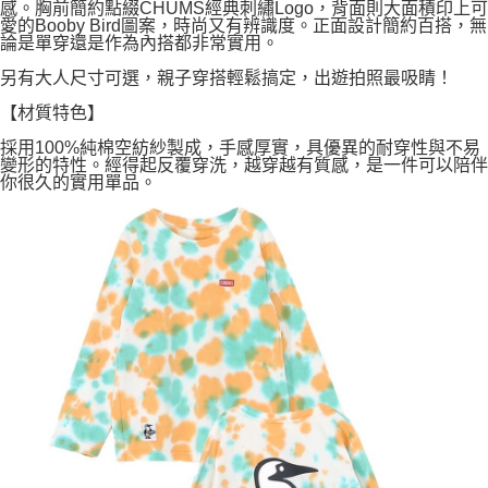
感。胸前簡約點綴CHUMS經典刺繡Logo，背面則大面積印上可
愛的Booby Bird圖案，時尚又有辨識度。正面設計簡約百搭，無
論是單穿還是作為內搭都非常實用。
另有大人尺寸可選，親子穿搭輕鬆搞定，出遊拍照最吸睛！
【材質特色】
採用100%純棉空紡紗製成，手感厚實，具優異的耐穿性與不易
變形的特性。經得起反覆穿洗，越穿越有質感，是一件可以陪伴
你很久的實用單品。