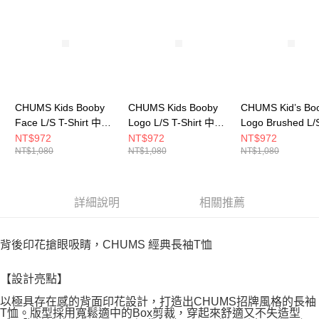
CHUMS Kids Booby
CHUMS Kids Booby
CHUMS Kid’s Bo
Face L/S T-Shirt 中大
Logo L/S T-Shirt 中大
Logo Brushed L/
童 長袖上衣 Canyon-
童 長袖上衣 Purple
Shirt 中大童 長
NT$972
NT$972
NT$972
NT$1,080
NT$1,080
NT$1,080
Dye CH211305Z358
Crazy CH211306C087
CH211294N001
詳細說明
相關推薦
背後印花搶眼吸睛，CHUMS 經典長袖T恤
【設計亮點】
以極具存在感的背面印花設計，打造出CHUMS招牌風格的長袖
T恤。版型採用寬鬆適中的Box剪裁，穿起來舒適又不失造型