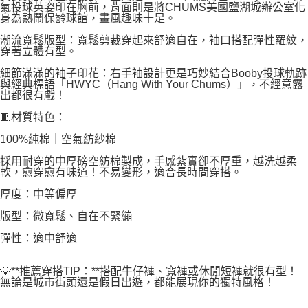
氣投球英姿印在胸前，背面則是將CHUMS美國鹽湖城辦公室化
身為熱鬧保齡球館，畫風趣味十足。
潮流寬鬆版型：寬鬆剪裁穿起來舒適自在，袖口搭配彈性羅紋，
穿著立體有型。
細節滿滿的袖子印花：右手袖設計更是巧妙結合Booby投球軌跡
與經典標語「HWYC（Hang With Your Chums）」，不經意露
出都很有戲！
🧵材質特色：
100%純棉｜空氣紡紗棉
採用耐穿的中厚磅空紡棉製成，手感紮實卻不厚重，越洗越柔
軟，愈穿愈有味道！不易變形，適合長時間穿搭。
厚度：中等偏厚
版型：微寬鬆、自在不緊繃
彈性：適中舒適
💡**推薦穿搭TIP：**搭配牛仔褲、寬褲或休閒短褲就很有型！
無論是城市街頭還是假日出遊，都能展現你的獨特風格！