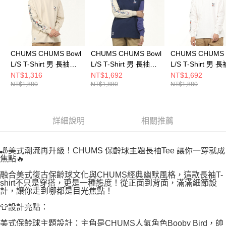
CHUMS CHUMS Bowl
CHUMS CHUMS Bowl
CHUMS CHUMS 
L/S T-Shirt 男 長袖上
L/S T-Shirt 男 長袖上
L/S T-Shirt 男 
衣 米灰色
衣 Purple Crazy
衣 白色
NT$1,316
NT$1,692
NT$1,692
NT$1,880
NT$1,880
NT$1,880
CH012514G057
CH012514C087
CH012514W001
詳細說明
相關推薦
🎳美式潮流再升級！CHUMS 保齡球主題長袖Tee 讓你一穿就成
焦點🔥
融合美式復古保齡球文化與CHUMS經典幽默風格，這款長袖T-
shirt不只是穿搭，更是一種態度！從正面到背面，滿滿細節設
計，讓你走到哪都是目光焦點！
👕設計亮點：
美式保齡球主題設計：主角是CHUMS人氣角色Booby Bird，帥