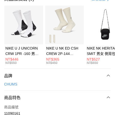
信用卡分期付款
3 期 0 利率 每期
NT$626
21家銀行
合作金庫商業銀行
第一商業銀行
LINE Pay
華南商業銀行
彰化商業銀行
Apple Pay
上海商業儲蓄銀行
台北富邦商業銀行
國泰世華商業銀行
兆豐國際商業銀行
悠遊付
臺灣中小企業銀行
台中商業銀行
NIKE U J UNICORN
NIKE U NK ED CSH
NIKE NK HERIT
匯豐（台灣）商業銀行
華泰商業銀行
CRW 1PR -160 男女
CREW 2P-144
SMIT 男女 側背
全盈+PAY
聯邦商業銀行
遠東國際商業銀行
中統襪 FZ3393100
EMBRDY 男女 短統襪
BA5871010
NT$446
NT$365
NT$527
元大商業銀行
永豐商業銀行
NT$550
NT$450
NT$650
AFTEE先享後付
FZ3073133
玉山商業銀行
星展（台灣）商業銀行
相關說明
台新國際商業銀行
中國信託商業銀行
品牌
【關於「AFTEE先享後付」】
台灣樂天信用卡公司
AFTEE先享後付是「在收到商品之後才付款」的支付方式。 讓您購物簡單
運送方式
CHUMS
便利好安心！
１．簡單：不需註冊會員、不需綁卡、不需儲值。
7-11取貨(快速到店)
２．便利：只要手機號碼，簡訊認證，即可結帳。
商品特色
每筆NT$100，滿NT$1,500(含以上)免運費
３．安心：先確認商品／服務後，再付款。
商品編號
宅配
【「AFTEE先享後付」結帳流程】
１．於結帳方式選擇「AFTEE先享後付」後，將跳轉至「AFTEE先享後付」
11090161
每筆NT$100，滿NT$1,500(含以上)免運費