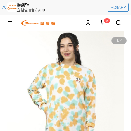
摩曼頓
開啟APP
立刻使用官方APP
0
1
/
2