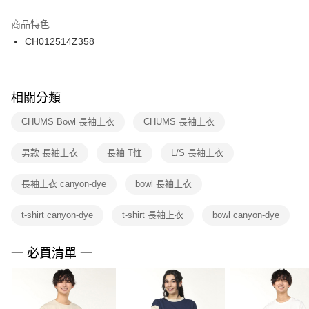
結帳頁面，進行簡訊認證並確認金額後，即可完成結帳。
２．訂單成立數日內，您將收到繳費通知簡訊。
商品特色
付款後門市自取
３．收到繳費通知簡訊後14天內，點擊此簡訊中的連結，可透過四大超商／
CH012514Z358
每筆NT$100，滿NT$1,500(含以上)免運費
ATM／網路銀行／等多元方式進行付款，方視為交易完成。
※ 請注意：結帳手續完成當下不需立刻繳費，但若您需要取消訂單，請聯絡
購買商品的店家。未經商家同意取消之訂單仍視為有效，需透過AFTEE先享
後付繳納相關費用。
※ 交易是否成功請以「AFTEE先享後付 」之結帳頁面顯示為準，若有關於
相關分類
是否繳費成功／繳費後需取消欲退款等相關疑問，請聯繫「AFTEE先享後付
客戶支援中心」
https://netprotections.freshdesk.com/support/home
CHUMS Bowl 長袖上衣
CHUMS 長袖上衣
【注意事項】
男款 長袖上衣
長袖 T恤
L/S 長袖上衣
１．透過由恩沛科技股份有限公司提供之「AFTEE先享後付」服務完成之交
易，需依本服務之必要範圍內提供個人資料，並將交易相關給付款項請求債
權轉讓予恩沛科技股份有限公司。
長袖上衣 canyon-dye
bowl 長袖上衣
２．關於個人資料處理事宜，請瀏覽以下網址：
https://aftee.tw/terms/#terms3
t-shirt canyon-dye
t-shirt 長袖上衣
bowl canyon-dye
３．未成年的使用者請事先徵得法定代理人或監護人之同意方可使用
「AFTEE先享後付」，若未經同意申辦者引起之損失，本公司不負相關責
任。
一 必買清單 一
４．使用「AFTEE先享後付」時，將依據個別帳號之用戶狀況，依本公司即
時審查核予不同之上限額度；若仍有額度不足之情形，本公司將視審查結果
請求用戶進行身份認證。
５．嚴禁一人註冊多個帳號或使用他人資訊註冊。若發現惡意使用之情形，
恩沛科技股份有限公司將有權停止該用戶之使用額度並採取法律行動。