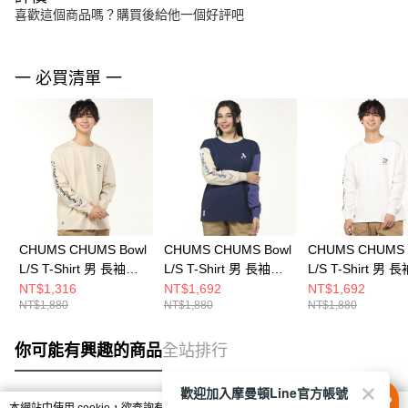
喜歡這個商品嗎？購買後給他一個好評吧
一 必買清單 一
CHUMS CHUMS Bowl
CHUMS CHUMS Bowl
CHUMS CHUMS 
L/S T-Shirt 男 長袖上
L/S T-Shirt 男 長袖上
L/S T-Shirt 男 
衣 米灰色
衣 Purple Crazy
衣 白色
NT$1,316
NT$1,692
NT$1,692
NT$1,880
NT$1,880
NT$1,880
CH012514G057
CH012514C087
CH012514W001
你可能有興趣的商品
全站排行
歡迎加入摩曼頓Line官方帳號