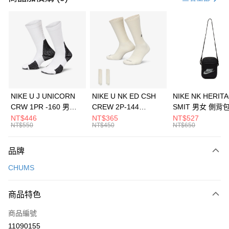
信用卡分期付款
3 期 0 利率 每期
NT$626
21家銀行
合作金庫商業銀行
第一商業銀行
LINE Pay
華南商業銀行
彰化商業銀行
Apple Pay
上海商業儲蓄銀行
台北富邦商業銀行
國泰世華商業銀行
兆豐國際商業銀行
悠遊付
臺灣中小企業銀行
台中商業銀行
NIKE U J UNICORN
NIKE U NK ED CSH
NIKE NK HERIT
匯豐（台灣）商業銀行
華泰商業銀行
CRW 1PR -160 男女
CREW 2P-144
SMIT 男女 側背
全盈+PAY
聯邦商業銀行
遠東國際商業銀行
中統襪 FZ3393100
EMBRDY 男女 短統襪
BA5871010
NT$446
NT$365
NT$527
元大商業銀行
永豐商業銀行
NT$550
NT$450
NT$650
AFTEE先享後付
FZ3073133
玉山商業銀行
星展（台灣）商業銀行
相關說明
台新國際商業銀行
中國信託商業銀行
品牌
【關於「AFTEE先享後付」】
台灣樂天信用卡公司
AFTEE先享後付是「在收到商品之後才付款」的支付方式。 讓您購物簡單
運送方式
CHUMS
便利好安心！
１．簡單：不需註冊會員、不需綁卡、不需儲值。
7-11取貨(快速到店)
２．便利：只要手機號碼，簡訊認證，即可結帳。
商品特色
每筆NT$100，滿NT$1,500(含以上)免運費
３．安心：先確認商品／服務後，再付款。
商品編號
宅配
【「AFTEE先享後付」結帳流程】
１．於結帳方式選擇「AFTEE先享後付」後，將跳轉至「AFTEE先享後付」
11090155
每筆NT$100，滿NT$1,500(含以上)免運費