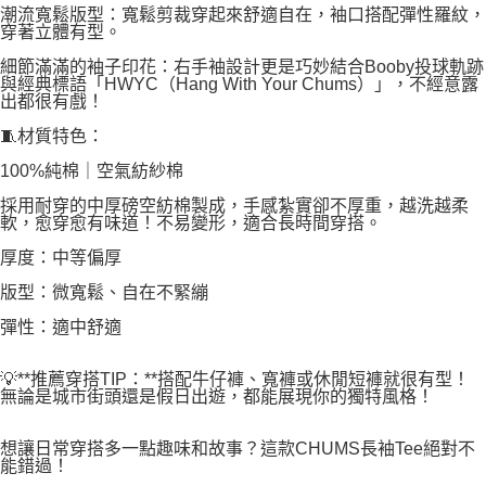
潮流寬鬆版型：寬鬆剪裁穿起來舒適自在，袖口搭配彈性羅紋，
穿著立體有型。
細節滿滿的袖子印花：右手袖設計更是巧妙結合Booby投球軌跡
與經典標語「HWYC（Hang With Your Chums）」，不經意露
出都很有戲！
🧵材質特色：
100%純棉｜空氣紡紗棉
採用耐穿的中厚磅空紡棉製成，手感紮實卻不厚重，越洗越柔
軟，愈穿愈有味道！不易變形，適合長時間穿搭。
厚度：中等偏厚
版型：微寬鬆、自在不緊繃
彈性：適中舒適
💡**推薦穿搭TIP：**搭配牛仔褲、寬褲或休閒短褲就很有型！
無論是城市街頭還是假日出遊，都能展現你的獨特風格！
想讓日常穿搭多一點趣味和故事？這款CHUMS長袖Tee絕對不
能錯過！