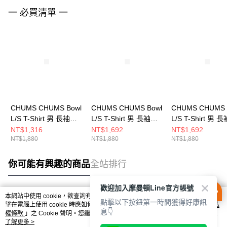
一 必買清單 一
CHUMS CHUMS Bowl
CHUMS CHUMS Bowl
CHUMS CHUMS 
L/S T-Shirt 男 長袖上
L/S T-Shirt 男 長袖上
L/S T-Shirt 男 
衣 米灰色
衣 Canyon-Dye
衣 白色
NT$1,316
NT$1,692
NT$1,692
NT$1,880
NT$1,880
NT$1,880
CH012514G057
CH012514Z358
CH012514W001
你可能有興趣的商品
全站排行
歡迎加入摩曼頓Line官方帳號
本網站中使用 cookie，欲查詢有關本網站使用 cookie 方式之詳情，及若您不希
點擊以下按鈕第一時間獲得好康訊
熱門標籤
望在電腦上使用 cookie 時應如何變更電腦的 cookie 設定，請參閱本網站「
隱私
息👇
權條款
」之 Cookie 聲明。您繼續使用本網站即表示您同意本公司得按本網站使
用條款之 Cookie 聲明使用 cookie。
了解更多 >