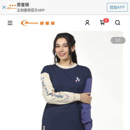
摩曼頓
開啟APP
立刻使用官方APP
0
1
/
1