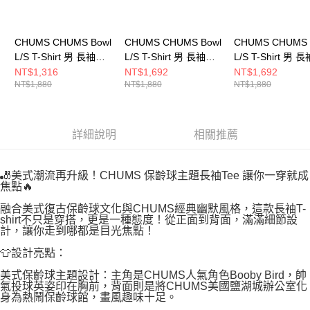
CHUMS CHUMS Bowl
CHUMS CHUMS Bowl
CHUMS CHUMS 
L/S T-Shirt 男 長袖上
L/S T-Shirt 男 長袖上
L/S T-Shirt 男 
衣 米灰色
衣 Canyon-Dye
衣 白色
NT$1,316
NT$1,692
NT$1,692
NT$1,880
NT$1,880
NT$1,880
CH012514G057
CH012514Z358
CH012514W001
詳細說明
相關推薦
🎳美式潮流再升級！CHUMS 保齡球主題長袖Tee 讓你一穿就成
焦點🔥
融合美式復古保齡球文化與CHUMS經典幽默風格，這款長袖T-
shirt不只是穿搭，更是一種態度！從正面到背面，滿滿細節設
計，讓你走到哪都是目光焦點！
👕設計亮點：
美式保齡球主題設計：主角是CHUMS人氣角色Booby Bird，帥
氣投球英姿印在胸前，背面則是將CHUMS美國鹽湖城辦公室化
身為熱鬧保齡球館，畫風趣味十足。