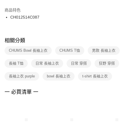
結帳頁面，進行簡訊認證並確認金額後，即可完成結帳。
２．訂單成立數日內，您將收到繳費通知簡訊。
商品特色
付款後門市自取
３．收到繳費通知簡訊後14天內，點擊此簡訊中的連結，可透過四大超商／
CH012514C087
每筆NT$100，滿NT$1,500(含以上)免運費
ATM／網路銀行／等多元方式進行付款，方視為交易完成。
※ 請注意：結帳手續完成當下不需立刻繳費，但若您需要取消訂單，請聯絡
購買商品的店家。未經商家同意取消之訂單仍視為有效，需透過AFTEE先享
後付繳納相關費用。
※ 交易是否成功請以「AFTEE先享後付 」之結帳頁面顯示為準，若有關於
相關分類
是否繳費成功／繳費後需取消欲退款等相關疑問，請聯繫「AFTEE先享後付
客戶支援中心」
https://netprotections.freshdesk.com/support/home
CHUMS Bowl 長袖上衣
CHUMS T恤
男款 長袖上衣
【注意事項】
長袖 T恤
日常 長袖上衣
日常 穿搭
狂野 穿搭
１．透過由恩沛科技股份有限公司提供之「AFTEE先享後付」服務完成之交
易，需依本服務之必要範圍內提供個人資料，並將交易相關給付款項請求債
權轉讓予恩沛科技股份有限公司。
長袖上衣 purple
bowl 長袖上衣
t-shirt 長袖上衣
２．關於個人資料處理事宜，請瀏覽以下網址：
https://aftee.tw/terms/#terms3
３．未成年的使用者請事先徵得法定代理人或監護人之同意方可使用
一 必買清單 一
「AFTEE先享後付」，若未經同意申辦者引起之損失，本公司不負相關責
任。
４．使用「AFTEE先享後付」時，將依據個別帳號之用戶狀況，依本公司即
時審查核予不同之上限額度；若仍有額度不足之情形，本公司將視審查結果
請求用戶進行身份認證。
５．嚴禁一人註冊多個帳號或使用他人資訊註冊。若發現惡意使用之情形，
恩沛科技股份有限公司將有權停止該用戶之使用額度並採取法律行動。