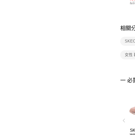
統
NT
相關
SKE
女性 
一 必
S
WA