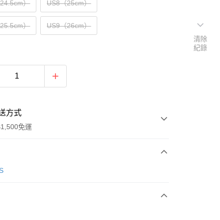
（24.5cm）
US8（25cm）
（25.5cm）
US9（26cm）
清除
紀錄
送方式
1,500免運
次付款
S
期付款
0 利率 每期
NT$996
21家銀行
庫商業銀行
第一商業銀行