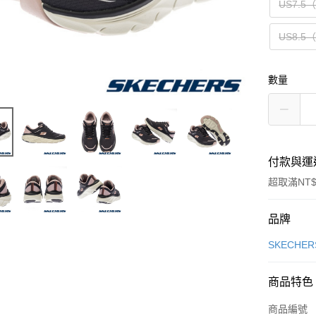
US7.5
US8.5
數量
付款與運
超取滿NT$
付款方式
品牌
信用卡一
SKECHER
信用卡分
商品特色
3 期 
商品編號
合作金