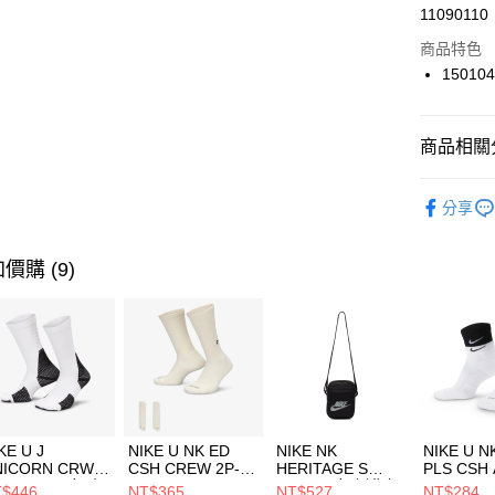
LINE Pay
11090110
華南商
Apple Pay
上海商
商品特色
國泰世
15010
悠遊付
臺灣中
匯豐（
全盈+PAY
聯邦商
商品相關分
元大商
AFTEE先
玉山商
品牌
SK
相關說明
分享
台新國
【關於「A
女性商品
台灣樂
AFTEE
便利好安
運動類型
運送方式
價購 (9)
１．簡單
２．便利
7-11取貨
３．安心
每筆NT$1
【「AFT
宅配
１．於結帳
付」結帳
每筆NT$1
２．訂單
３．收到繳
付款後門
KE U J
NIKE U NK ED
NIKE NK
NIKE U N
／ATM／
NICORN CRW
CSH CREW 2P-
HERITAGE S
PLS CSH 
每筆NT$1
※ 請注意
R -160 男女 中
144 EMBRDY 男
SMIT 男女 側背包
144 DBL
$446
NT$365
NT$527
NT$284