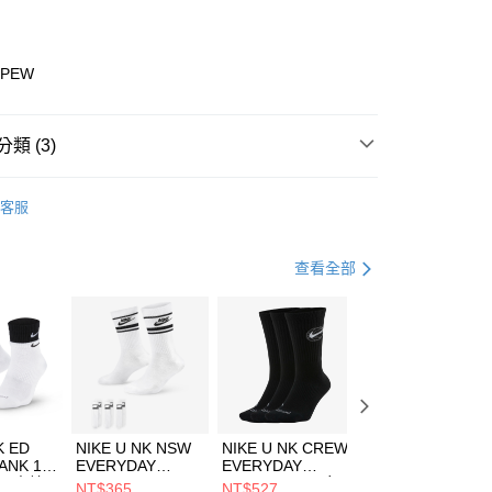
業銀行
彰化商業銀行
業儲蓄銀行
台北富邦商業銀行
華商業銀行
兆豐國際商業銀行
4PEW
小企業銀行
台中商業銀行
台灣）商業銀行
華泰商業銀行
業銀行
遠東國際商業銀行
類 (3)
業銀行
永豐商業銀行
享後付
業銀行
星展（台灣）商業銀行
ECHERS
客服
際商業銀行
中國信託商業銀行
FTEE先享後付」】
鞋類
休閒鞋
天信用卡公司
先享後付是「在收到商品之後才付款」的支付方式。 讓您購物簡單
心！
休閒戶外
鞋
查看全部
：不需註冊會員、不需綁卡、不需儲值。
：只要手機號碼，簡訊認證，即可結帳。
(快速到店)
：先確認商品／服務後，再付款。
00，滿NT$1,500(含以上)免運費
EE先享後付」結帳流程】
方式選擇「AFTEE先享後付」後，將跳轉至「AFTEE先享後
頁面，進行簡訊認證並確認金額後，即可完成結帳。
00，滿NT$1,500(含以上)免運費
成立數日內，您將收到繳費通知簡訊。
費通知簡訊後14天內，點擊此簡訊中的連結，可透過四大超商
市自取
K ED
NIKE U NK NSW
NIKE U NK CREW
NIKE U NK
網路銀行／等多元方式進行付款，方視為交易完成。
ANK 1P
EVERYDAY
EVERYDAY
EVERYDAY LTW
00，滿NT$1,500(含以上)免運費
：結帳手續完成當下不需立刻繳費，但若您需要取消訂單，請聯
 男 中統
ESSENTIAL CR
BBALL 3PR 男女
ANKLE 3PR 男女
NT$365
NT$527
NT$365