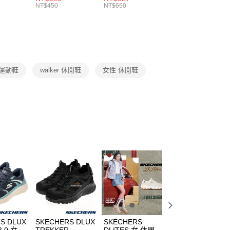
的店家。未經商家同意取消之訂單仍視為有效，需透過AFTEE
8104
男女 短統襪
長統襪
踝襪 SX7677010
NT$450
NT$650
NT$450
繳納相關費用。
DX5089103
DA2123010
否成功請以「AFTEE先享後付 」之結帳頁面顯示為準，若有關於
功／繳費後需取消欲退款等相關疑問，請聯繫「AFTEE先享後
援中心」
https://netprotections.freshdesk.com/support/home
項】
恩沛科技股份有限公司提供之「AFTEE先享後付」服務完成之
 運動鞋
walker 休閒鞋
女性 休閒鞋
依本服務之必要範圍內提供個人資料，並將交易相關給付款項請
讓予恩沛科技股份有限公司。
個人資料處理事宜，請瀏覽以下網址：
ee.tw/terms/#terms3
年的使用者請事先徵得法定代理人或監護人之同意方可使用
E先享後付」，若未經同意申辦者引起之損失，本公司不負相關責
AFTEE先享後付」時，將依據個別帳號之用戶狀況，依本公司
核予不同之上限額度；若仍有額度不足之情形，本公司將視審查
用戶進行身份認證。
一人註冊多個帳號或使用他人資訊註冊。若發現惡意使用之情
科技股份有限公司將有權停止該用戶之使用額度並採取法律行
S DLUX
SKECHERS DLUX
SKECHERS
SKECHERS
3.0 女 休
TREKKER
DLITES 女 休閒鞋
DLITES 女 休閒