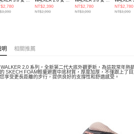
鞋 150392MVE
閒鞋 150104NTPK
閒鞋 150392NAT
閒鞋 1503
$2,780
NT$2,390
NT$2,780
NT$2,780
$3,090
NT$2,990
NT$3,090
NT$3,090
說明
相關推薦
UX WALKER 2.0 系列，全新第二代大底外觀更新，為這款
的 SKECH FOAM輕量避震中底材質，厚度加厚，不僅跟上
您享受更長距離的步行，提供良好的支撐性和舒適感受。