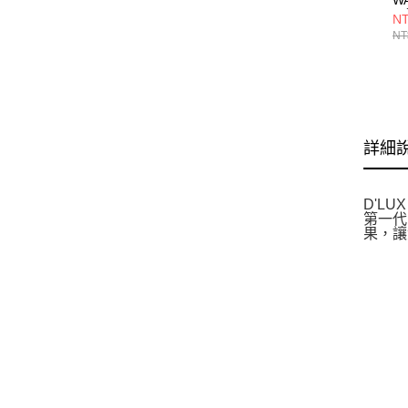
閒
NT
NT
詳細
D'L
第一代
果，讓