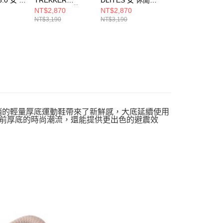
92NVBL
SANDAL 男 休閒
150537NTTP
150556WGY
NT$2,870
NT$2,870
NT$2,690
鞋 237639BBK
NT$3,190
NT$3,190
NT$2,990
常年熱銷的輕量厚底運動鞋帶來了新鮮感，大底延續使用
了目前厚底的時尚潮流，還能提供更出色的避震效