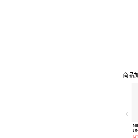
商品加
NI
U
1P
NT