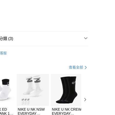
庫商業銀行
第一商業銀行
業銀行
彰化商業銀行
業儲蓄銀行
台北富邦商業銀行
華商業銀行
兆豐國際商業銀行
9
小企業銀行
台中商業銀行
台灣）商業銀行
華泰商業銀行
業銀行
遠東國際商業銀行
類 (3)
業銀行
永豐商業銀行
享後付
業銀行
星展（台灣）商業銀行
IDAS
全系列鞋款
客服
際商業銀行
中國信託商業銀行
FTEE先享後付」】
鞋類
休閒鞋
天信用卡公司
先享後付是「在收到商品之後才付款」的支付方式。 讓您購物簡單
心！
休閒戶外
鞋
查看全部
：不需註冊會員、不需綁卡、不需儲值。
：只要手機號碼，簡訊認證，即可結帳。
(快速到店)
：先確認商品／服務後，再付款。
00，滿NT$1,500(含以上)免運費
EE先享後付」結帳流程】
方式選擇「AFTEE先享後付」後，將跳轉至「AFTEE先享後
頁面，進行簡訊認證並確認金額後，即可完成結帳。
00，滿NT$1,500(含以上)免運費
成立數日內，您將收到繳費通知簡訊。
費通知簡訊後14天內，點擊此簡訊中的連結，可透過四大超商
市自取
K ED
NIKE U NK NSW
NIKE U NK CREW
NIKE U NK
網路銀行／等多元方式進行付款，方視為交易完成。
ANK 1P
EVERYDAY
EVERYDAY
EVERYDAY LTW