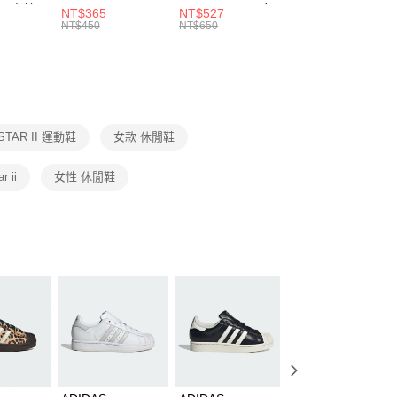
00，滿NT$1,500(含以上)免運費
：結帳手續完成當下不需立刻繳費，但若您需要取消訂單，請聯
 男 中統
ESSENTIAL CR
BBALL 3PR 男女
ANKLE 3PR 男女
NT$365
NT$527
NT$365
的店家。未經商家同意取消之訂單仍視為有效，需透過AFTEE
8104
男女 短統襪
長統襪
踝襪 SX7677010
NT$450
NT$650
NT$450
繳納相關費用。
DX5089103
DA2123010
否成功請以「AFTEE先享後付 」之結帳頁面顯示為準，若有關於
功／繳費後需取消欲退款等相關疑問，請聯繫「AFTEE先享後
援中心」
https://netprotections.freshdesk.com/support/home
項】
恩沛科技股份有限公司提供之「AFTEE先享後付」服務完成之
STAR II 運動鞋
女款 休閒鞋
依本服務之必要範圍內提供個人資料，並將交易相關給付款項請
讓予恩沛科技股份有限公司。
個人資料處理事宜，請瀏覽以下網址：
r ii
女性 休閒鞋
ee.tw/terms/#terms3
年的使用者請事先徵得法定代理人或監護人之同意方可使用
E先享後付」，若未經同意申辦者引起之損失，本公司不負相關責
AFTEE先享後付」時，將依據個別帳號之用戶狀況，依本公司
核予不同之上限額度；若仍有額度不足之情形，本公司將視審查
用戶進行身份認證。
一人註冊多個帳號或使用他人資訊註冊。若發現惡意使用之情
科技股份有限公司將有權停止該用戶之使用額度並採取法律行