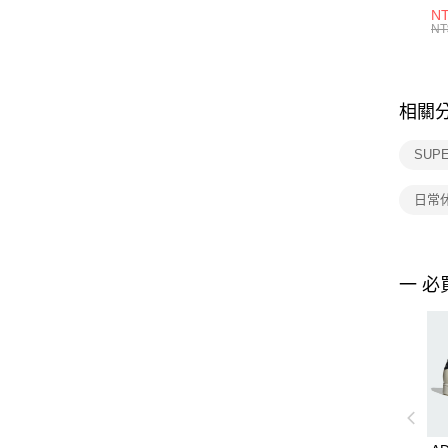
1P
NT
統
NT
相關
SUPE
日常
一 必