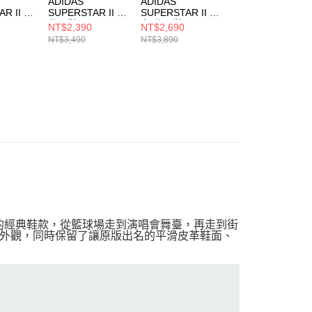
ADIDAS
ADIDAS
ADIDAS
R II W
SUPERSTAR II 女
SUPERSTAR II W
SUPERSTAR II W
I4203
休閒鞋 JH7055
女 休閒鞋 JS4014
女 休閒鞋 JR423
NT$2,390
NT$2,690
NT$2,590
NT$3,490
NT$3,890
NT$3,690
 50 年的經典鞋款，從籃球場走到演唱會舞臺，再走到街
外觀，同時保留了讓原版出名的平滑皮革鞋面、