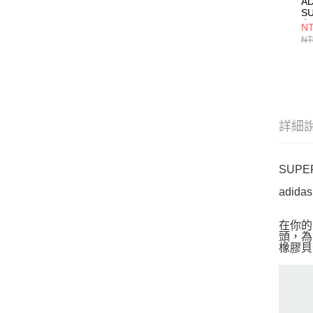
AD
SU
女
NT
NT
詳細
SUPE
adi
在你的
頭，為
橡膠貝