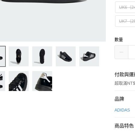
UK6（2
UK7（2
數量
付款與運
超取滿NT$
付款方式
品牌
信用卡一
ADIDAS
信用卡分
商品特色
3 期 