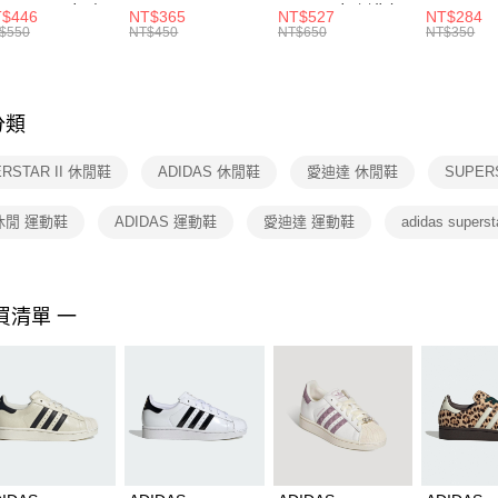
每筆NT$1
※ 請注意
R -160 男女 中
144 EMBRDY 男
SMIT 男女 側背包
144 DBL
$446
NT$365
NT$527
NT$284
絡購買商品
襪 FZ3393100
女 短統襪
BA5871010
襪 DH405
$550
NT$450
NT$650
NT$350
先享後付
FZ3073133
※ 交易是
是否繳費成
付客戶支
分類
【注意事
１．透過由
RSTAR II 休閒鞋
ADIDAS 休閒鞋
愛迪達 休閒鞋
SUPER
交易，需
求債權轉
２．關於
休閒 運動鞋
ADIDAS 運動鞋
愛迪達 運動鞋
adidas supersta
https://aft
３．未成
「AFTE
任。
買清單 一
４．使用「
即時審查
結果請求
５．嚴禁
形，恩沛
動。