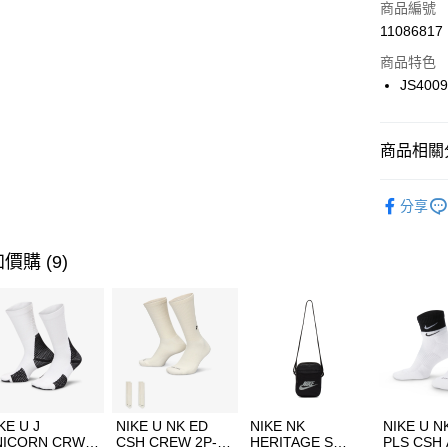
商品編號
合作金
LINE Pay
11086817
華南商
Apple Pay
上海商
商品特色
國泰世
JS400
悠遊付
臺灣中
匯豐（
全盈+PAY
聯邦商
商品相關分
元大商
AFTEE先
玉山商
品牌
AD
相關說明
分享
台新國
【關於「A
女性商品
台灣樂
AFTEE
便利好安
運動類型
運送方式
價購 (9)
１．簡單
２．便利
7-11取貨
３．安心
每筆NT$1
【「AFT
宅配
１．於結帳
付」結帳
每筆NT$1
２．訂單
３．收到繳
付款後門
KE U J
NIKE U NK ED
NIKE NK
NIKE U N
／ATM／
NICORN CRW
CSH CREW 2P-
HERITAGE S
PLS CSH 