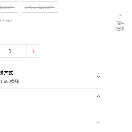
4.5cm）
UK6.5（25cm）
5.5cm）
清除
紀錄
送方式
1,500免運
次付款
期付款
0 利率 每期
NT$1,296
21家銀行