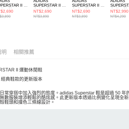
IDAS
ADIDAS
ADIDAS
ADIDAS
PERSTAR II W
SUPERSTAR II W
SUPERSTAR II W
SUPERSTA
 休閒鞋 JS4013
女 休閒鞋 JS4010
女 休閒鞋 KJ7300
女 休閒鞋 K
$2,690
NT$2,690
NT$2,690
NT$2,990
$3,890
NT$3,890
NT$3,890
NT$4,290
說明
相關推薦
RSTAR II 運動休閒鞋
das 經典鞋款的更新版本
日常穿搭中加入強烈的態度。adidas Superstar 鞋是超過
無數服裝增添輕鬆的酷炫感。此更新版本透過比例變化呈現全新
殼鞋頭和撞色三條線設計。