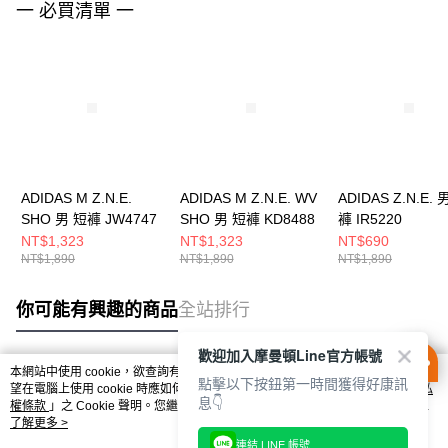
一 必買清單 一
ADIDAS M Z.N.E.
ADIDAS M Z.N.E. WV
ADIDAS Z.N.E. 
SHO 男 短褲 JW4747
SHO 男 短褲 KD8488
褲 IR5220
NT$1,323
NT$1,323
NT$690
NT$1,890
NT$1,890
NT$1,890
你可能有興趣的商品
全站排行
歡迎加入摩曼頓Line官方帳號
本網站中使用 cookie，欲查詢有關本網站使用 cookie 方式之詳情，及若您不希
點擊以下按鈕第一時間獲得好康訊
熱門標籤
望在電腦上使用 cookie 時應如何變更電腦的 cookie 設定，請參閱本網站「
隱私
息👇
權條款
」之 Cookie 聲明。您繼續使用本網站即表示您同意本公司得按本網站使
用條款之 Cookie 聲明使用 cookie。
了解更多 >
連結 LINE 帳號