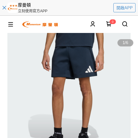
摩曼頓
開啟APP
立刻使用官方APP
0
1
/
6