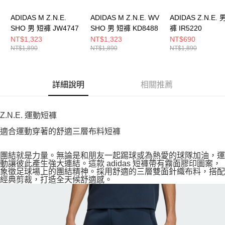
ADIDAS M Z.N.E.
ADIDAS M Z.N.E. WV
ADIDAS Z.N.E. 
SHO 男 短褲 JW4747
SHO 男 短褲 KD8488
褲 IR5220
NT$1,323
NT$1,323
NT$690
NT$1,890
NT$1,890
NT$1,890
詳細說明
相關推薦
Z.N.E. 運動短褲
適合運動穿著的舒適三層布料短褲
團結就是力量。無論是和朋友一起踢球或為熱愛的球隊加油，運
動讓彼此產生強大連結。這款 adidas 短褲帶有霧面膠印圖案，
象徵足球場上的團結精神。採用舒適的三層雙面針織布料，搭配
經典剪裁，打造全天候舒適感。