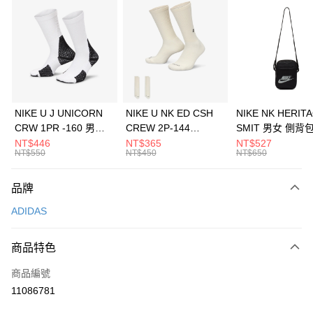
信用卡分期付款
3 期 0 利率 每期
NT$630
21家銀行
合作金庫商業銀行
第一商業銀行
LINE Pay
華南商業銀行
彰化商業銀行
Apple Pay
上海商業儲蓄銀行
台北富邦商業銀行
國泰世華商業銀行
兆豐國際商業銀行
悠遊付
臺灣中小企業銀行
台中商業銀行
NIKE U J UNICORN
NIKE U NK ED CSH
NIKE NK HERIT
匯豐（台灣）商業銀行
華泰商業銀行
CRW 1PR -160 男女
CREW 2P-144
SMIT 男女 側背
全盈+PAY
聯邦商業銀行
遠東國際商業銀行
中統襪 FZ3393100
EMBRDY 男女 短統襪
BA5871010
NT$446
NT$365
NT$527
元大商業銀行
永豐商業銀行
NT$550
NT$450
NT$650
AFTEE先享後付
FZ3073133
玉山商業銀行
星展（台灣）商業銀行
相關說明
台新國際商業銀行
中國信託商業銀行
品牌
【關於「AFTEE先享後付」】
台灣樂天信用卡公司
AFTEE先享後付是「在收到商品之後才付款」的支付方式。 讓您購物簡單
運送方式
ADIDAS
便利好安心！
１．簡單：不需註冊會員、不需綁卡、不需儲值。
7-11取貨(快速到店)
２．便利：只要手機號碼，簡訊認證，即可結帳。
商品特色
每筆NT$100，滿NT$1,500(含以上)免運費
３．安心：先確認商品／服務後，再付款。
商品編號
宅配
【「AFTEE先享後付」結帳流程】
１．於結帳方式選擇「AFTEE先享後付」後，將跳轉至「AFTEE先享後付」
11086781
每筆NT$100，滿NT$1,500(含以上)免運費
結帳頁面，進行簡訊認證並確認金額後，即可完成結帳。