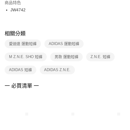
２．訂單成立數日內，您將收到繳費通知簡訊。
商品特色
付款後門市自取
３．收到繳費通知簡訊後14天內，點擊此簡訊中的連結，可透過四大超商／
JW4742
每筆NT$100，滿NT$1,500(含以上)免運費
ATM／網路銀行／等多元方式進行付款，方視為交易完成。
※ 請注意：結帳手續完成當下不需立刻繳費，但若您需要取消訂單，請聯絡
購買商品的店家。未經商家同意取消之訂單仍視為有效，需透過AFTEE先享
後付繳納相關費用。
※ 交易是否成功請以「AFTEE先享後付 」之結帳頁面顯示為準，若有關於
相關分類
是否繳費成功／繳費後需取消欲退款等相關疑問，請聯繫「AFTEE先享後付
客戶支援中心」
https://netprotections.freshdesk.com/support/home
愛迪達 運動短褲
ADIDAS 運動短褲
【注意事項】
M Z.N.E. SHO 短褲
男款 運動短褲
Z.N.E. 短褲
１．透過由恩沛科技股份有限公司提供之「AFTEE先享後付」服務完成之交
易，需依本服務之必要範圍內提供個人資料，並將交易相關給付款項請求債
權轉讓予恩沛科技股份有限公司。
ADIDAS 短褲
ADIDAS Z.N.E.
２．關於個人資料處理事宜，請瀏覽以下網址：
https://aftee.tw/terms/#terms3
３．未成年的使用者請事先徵得法定代理人或監護人之同意方可使用
一 必買清單 一
「AFTEE先享後付」，若未經同意申辦者引起之損失，本公司不負相關責
任。
４．使用「AFTEE先享後付」時，將依據個別帳號之用戶狀況，依本公司即
時審查核予不同之上限額度；若仍有額度不足之情形，本公司將視審查結果
請求用戶進行身份認證。
５．嚴禁一人註冊多個帳號或使用他人資訊註冊。若發現惡意使用之情形，
恩沛科技股份有限公司將有權停止該用戶之使用額度並採取法律行動。