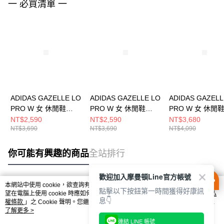
一 必買清單 一
ADIDAS GAZELLE LO
ADIDAS GAZELLE LO
ADIDAS GAZELL
PRO W 女 休閒鞋
PRO W 女 休閒鞋
PRO W 女 休閒
JR5744
JR8893
KH6236
NT$2,590
NT$2,590
NT$3,680
NT$3,690
NT$3,690
NT$4,090
你可能有興趣的商品
全站排行
歡迎加入摩曼頓Line官方帳號
本網站中使用 cookie，欲查詢有關本網站使用 cookie 方式之詳情，及若您不希
點擊以下按鈕第一時間獲得好康訊
熱門標籤
望在電腦上使用 cookie 時應如何變更電腦的 cookie 設定，請參閱本網站「
隱私
息👇
權條款
」之 Cookie 聲明。您繼續使用本網站即表示您同意本公司得按本網站使
用條款之 Cookie 聲明使用 cookie。
了解更多 >
連結 LINE 帳號