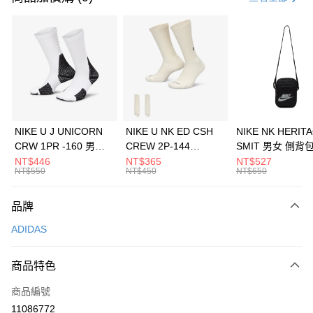
信用卡分期付款
3 期 0 利率 每期
NT$1,230
21家銀行
合作金庫商業銀行
第一商業銀行
LINE Pay
華南商業銀行
彰化商業銀行
Apple Pay
上海商業儲蓄銀行
台北富邦商業銀行
國泰世華商業銀行
兆豐國際商業銀行
悠遊付
臺灣中小企業銀行
台中商業銀行
NIKE U J UNICORN
NIKE U NK ED CSH
NIKE NK HERIT
匯豐（台灣）商業銀行
華泰商業銀行
CRW 1PR -160 男女
CREW 2P-144
SMIT 男女 側背
全盈+PAY
聯邦商業銀行
遠東國際商業銀行
中統襪 FZ3393100
EMBRDY 男女 短統襪
BA5871010
NT$446
NT$365
NT$527
元大商業銀行
永豐商業銀行
NT$550
NT$450
NT$650
AFTEE先享後付
FZ3073133
玉山商業銀行
星展（台灣）商業銀行
相關說明
台新國際商業銀行
中國信託商業銀行
品牌
【關於「AFTEE先享後付」】
台灣樂天信用卡公司
AFTEE先享後付是「在收到商品之後才付款」的支付方式。 讓您購物簡單
運送方式
ADIDAS
便利好安心！
１．簡單：不需註冊會員、不需綁卡、不需儲值。
7-11取貨(快速到店)
２．便利：只要手機號碼，簡訊認證，即可結帳。
商品特色
每筆NT$100，滿NT$1,500(含以上)免運費
３．安心：先確認商品／服務後，再付款。
商品編號
宅配
【「AFTEE先享後付」結帳流程】
１．於結帳方式選擇「AFTEE先享後付」後，將跳轉至「AFTEE先享後付」
11086772
每筆NT$100，滿NT$1,500(含以上)免運費