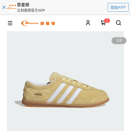
摩曼頓
開啟APP
立刻使用官方APP
0
1
/
8