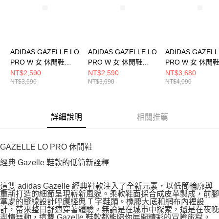
ADIDAS GAZELLE LO
ADIDAS GAZELLE LO
ADIDAS GAZELL
PRO W 女 休閒鞋
PRO W 女 休閒鞋
PRO W 女 休閒
JR5744
JR8893
KH6236
NT$2,590
NT$2,590
NT$3,680
NT$3,690
NT$3,690
NT$4,090
詳細說明
相關推薦
GAZELLE LO PRO 休閒鞋
經典 Gazelle 鞋款的低筒新詮釋
這雙 adidas Gazelle 經典鞋款注入了全新元素，以低筒輪廓與
重新打造的細節呈現嶄新風貌。柔軟鞋面採合成皮革製成，前腳
掌處的縫線設計呼應經典 T 字鞋頭。橡膠大底和網布內裡設
計，帶來整日舒適穿著體驗。無論是在城市中探索，還是在夜晚
盡情舞動，這雙 Gazelle 鞋款都能陪你展開精彩的冒險旅程。