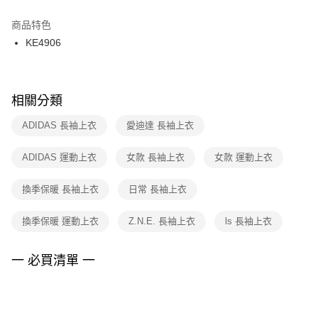
結帳頁面，進行簡訊認證並確認金額後，即可完成結帳。
２．訂單成立數日內，您將收到繳費通知簡訊。
商品特色
付款後門市自取
３．收到繳費通知簡訊後14天內，點擊此簡訊中的連結，可透過四大超商／
KE4906
每筆NT$100，滿NT$1,500(含以上)免運費
ATM／網路銀行／等多元方式進行付款，方視為交易完成。
※ 請注意：結帳手續完成當下不需立刻繳費，但若您需要取消訂單，請聯絡
購買商品的店家。未經商家同意取消之訂單仍視為有效，需透過AFTEE先享
後付繳納相關費用。
※ 交易是否成功請以「AFTEE先享後付 」之結帳頁面顯示為準，若有關於
相關分類
是否繳費成功／繳費後需取消欲退款等相關疑問，請聯繫「AFTEE先享後付
客戶支援中心」
https://netprotections.freshdesk.com/support/home
ADIDAS 長袖上衣
愛迪達 長袖上衣
【注意事項】
ADIDAS 運動上衣
女款 長袖上衣
女款 運動上衣
１．透過由恩沛科技股份有限公司提供之「AFTEE先享後付」服務完成之交
易，需依本服務之必要範圍內提供個人資料，並將交易相關給付款項請求債
權轉讓予恩沛科技股份有限公司。
換季保暖 長袖上衣
日常 長袖上衣
２．關於個人資料處理事宜，請瀏覽以下網址：
https://aftee.tw/terms/#terms3
換季保暖 運動上衣
Z.N.E. 長袖上衣
ls 長袖上衣
３．未成年的使用者請事先徵得法定代理人或監護人之同意方可使用
「AFTEE先享後付」，若未經同意申辦者引起之損失，本公司不負相關責
任。
一 必買清單 一
４．使用「AFTEE先享後付」時，將依據個別帳號之用戶狀況，依本公司即
時審查核予不同之上限額度；若仍有額度不足之情形，本公司將視審查結果
請求用戶進行身份認證。
５．嚴禁一人註冊多個帳號或使用他人資訊註冊。若發現惡意使用之情形，
恩沛科技股份有限公司將有權停止該用戶之使用額度並採取法律行動。