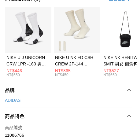
信用卡分期付款
3 期 0 利率 每期
NT$630
21家銀行
合作金庫商業銀行
第一商業銀行
LINE Pay
華南商業銀行
彰化商業銀行
Apple Pay
上海商業儲蓄銀行
台北富邦商業銀行
國泰世華商業銀行
兆豐國際商業銀行
悠遊付
臺灣中小企業銀行
台中商業銀行
NIKE U J UNICORN
NIKE U NK ED CSH
NIKE NK HERIT
匯豐（台灣）商業銀行
華泰商業銀行
CRW 1PR -160 男女
CREW 2P-144
SMIT 男女 側背
全盈+PAY
聯邦商業銀行
遠東國際商業銀行
中統襪 FZ3393100
EMBRDY 男女 短統襪
BA5871010
NT$446
NT$365
NT$527
元大商業銀行
永豐商業銀行
NT$550
NT$450
NT$650
AFTEE先享後付
FZ3073133
玉山商業銀行
星展（台灣）商業銀行
相關說明
台新國際商業銀行
中國信託商業銀行
品牌
【關於「AFTEE先享後付」】
台灣樂天信用卡公司
AFTEE先享後付是「在收到商品之後才付款」的支付方式。 讓您購物簡單
運送方式
ADIDAS
便利好安心！
１．簡單：不需註冊會員、不需綁卡、不需儲值。
7-11取貨(快速到店)
２．便利：只要手機號碼，簡訊認證，即可結帳。
商品特色
每筆NT$100，滿NT$1,500(含以上)免運費
３．安心：先確認商品／服務後，再付款。
商品編號
宅配
【「AFTEE先享後付」結帳流程】
１．於結帳方式選擇「AFTEE先享後付」後，將跳轉至「AFTEE先享後付」
11086766
每筆NT$100，滿NT$1,500(含以上)免運費