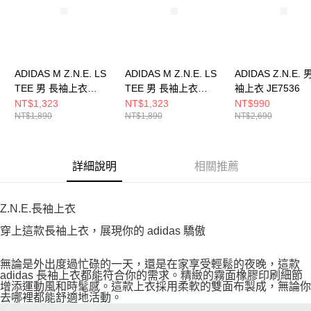
ADIDAS M Z.N.E. LS
ADIDAS M Z.N.E. LS
ADIDAS Z.N.E. 
TEE 男 長袖上衣
TEE 男 長袖上衣
袖上衣 JE7536
KE4902
KE4903
NT$1,323
NT$1,323
NT$990
NT$1,890
NT$1,890
NT$2,690
詳細說明
相關推薦
Z.N.E.長袖上衣
穿上這款長袖上衣，展現你的 adidas 驕傲
無論是外出度過忙碌的一天，還是在家享受輕鬆的夜晚，這款
adidas 長袖上衣都能符合你的需求。精緻的霧面橡膠印刷細節
增添運動風和時髦感。這款上衣採用柔軟的雙面布製成，無論你
去哪裡都能舒適地活動。