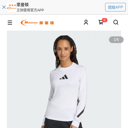
摩曼頓
開啟APP
立刻使用官方APP
0
1
/
6