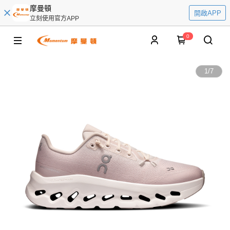
摩曼頓
開啟APP
立刻使用官方APP
0
1
/
7