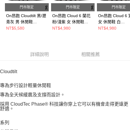
門市限定
門市限定
門市限定
On昂跑 Cloudtilt 黑/瀝
On昂跑 Cloud 6 蘭花
On昂跑 Cloud 6
青灰 男 休閒鞋
粉/淺紫 女 休閒鞋
女 休閒鞋 白
ON3ME10100397
ON3WF10064296
ON3WG1036120
NT$5,580
NT$4,980
NT$4,980
詳細說明
相關推薦
Cloudtilt
專為步行設計輕量休閒鞋
專為全天候緩震及支撐而設計。
採用 CloudTec Phase® 科技讓你穿上它可以有機會走得更遠更
舒適。
系列