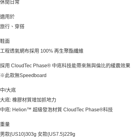
休閒日常
適用於
旅行、穿搭
鞋面
工程透氣網布採用 100% 再生聚酯纖維
採用 CloudTec Phase® 中底科技能帶來無與倫比的緩震效果
※此款無Speedboard
中/大底
大底: 橡膠材質增加抓地力
中底: Helion™ 超級發泡材質 CloudTec Phase®科技
重量
男款(US10)303g 女款(US7.5)229g