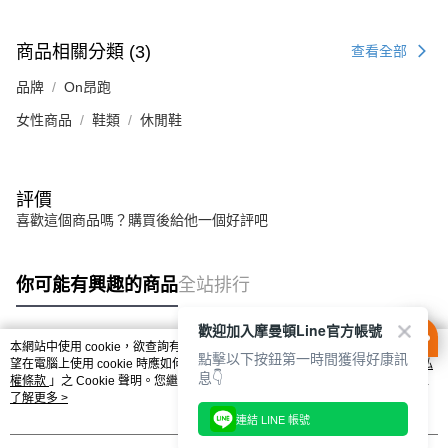
商品相關分類 (3)
查看全部
品牌
On昂跑
女性商品
鞋類
休閒鞋
評價
喜歡這個商品嗎？購買後給他一個好評吧
你可能有興趣的商品
全站排行
歡迎加入摩曼頓Line官方帳號
本網站中使用 cookie，欲查詢有關本網站使用 cookie 方式之詳情，及若您不希
點擊以下按鈕第一時間獲得好康訊
熱門標籤
望在電腦上使用 cookie 時應如何變更電腦的 cookie 設定，請參閱本網站「
隱私
息👇
權條款
」之 Cookie 聲明。您繼續使用本網站即表示您同意本公司得按本網站使
用條款之 Cookie 聲明使用 cookie。
了解更多 >
連結 LINE 帳號