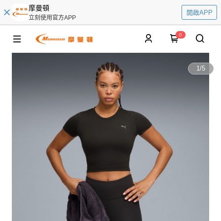
摩曼頓
開啟APP
立刻使用官方APP
0
1
/
5