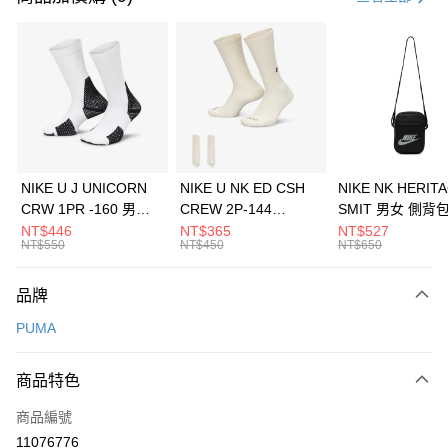
信用卡分期付款
3 期 0 利率 每期
NT$426
21家銀行
合作金庫商業銀行
第一商業銀行
LINE Pay
華南商業銀行
彰化商業銀行
Apple Pay
上海商業儲蓄銀行
台北富邦商業銀行
國泰世華商業銀行
兆豐國際商業銀行
悠遊付
臺灣中小企業銀行
台中商業銀行
NIKE U J UNICORN
NIKE U NK ED CSH
NIKE NK HERIT
匯豐（台灣）商業銀行
華泰商業銀行
CRW 1PR -160 男女
CREW 2P-144
SMIT 男女 側背
全盈+PAY
聯邦商業銀行
遠東國際商業銀行
中統襪 FZ3393100
EMBRDY 男女 短統襪
BA5871010
NT$446
NT$365
NT$527
元大商業銀行
永豐商業銀行
NT$550
NT$450
NT$650
AFTEE先享後付
FZ3073133
玉山商業銀行
星展（台灣）商業銀行
相關說明
台新國際商業銀行
中國信託商業銀行
品牌
【關於「AFTEE先享後付」】
台灣樂天信用卡公司
AFTEE先享後付是「在收到商品之後才付款」的支付方式。 讓您購物簡單
運送方式
PUMA
便利好安心！
１．簡單：不需註冊會員、不需綁卡、不需儲值。
7-11取貨(快速到店)
２．便利：只要手機號碼，簡訊認證，即可結帳。
商品特色
每筆NT$100，滿NT$1,500(含以上)免運費
３．安心：先確認商品／服務後，再付款。
商品編號
宅配
【「AFTEE先享後付」結帳流程】
１．於結帳方式選擇「AFTEE先享後付」後，將跳轉至「AFTEE先享後付」
11076776
每筆NT$100，滿NT$1,500(含以上)免運費