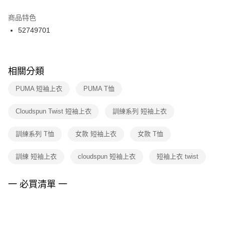
結帳頁面，進行簡訊認證並確認金額後，即可完成結帳。
２．訂單成立數日內，您將收到繳費通知簡訊。
商品特色
付款後門市自取
３．收到繳費通知簡訊後14天內，點擊此簡訊中的連結，可透過四大超商／
52749701
每筆NT$100，滿NT$1,500(含以上)免運費
ATM／網路銀行／等多元方式進行付款，方視為交易完成。
※ 請注意：結帳手續完成當下不需立刻繳費，但若您需要取消訂單，請聯絡
購買商品的店家。未經商家同意取消之訂單仍視為有效，需透過AFTEE先享
後付繳納相關費用。
※ 交易是否成功請以「AFTEE先享後付 」之結帳頁面顯示為準，若有關於
相關分類
是否繳費成功／繳費後需取消欲退款等相關疑問，請聯繫「AFTEE先享後付
客戶支援中心」
https://netprotections.freshdesk.com/support/home
PUMA 短袖上衣
PUMA T恤
【注意事項】
Cloudspun Twist 短袖上衣
訓練系列 短袖上衣
１．透過由恩沛科技股份有限公司提供之「AFTEE先享後付」服務完成之交
易，需依本服務之必要範圍內提供個人資料，並將交易相關給付款項請求債
權轉讓予恩沛科技股份有限公司。
訓練系列 T恤
女款 短袖上衣
女款 T恤
２．關於個人資料處理事宜，請瀏覽以下網址：
https://aftee.tw/terms/#terms3
訓練 短袖上衣
cloudspun 短袖上衣
短袖上衣 twist
３．未成年的使用者請事先徵得法定代理人或監護人之同意方可使用
「AFTEE先享後付」，若未經同意申辦者引起之損失，本公司不負相關責
任。
一 必買清單 一
４．使用「AFTEE先享後付」時，將依據個別帳號之用戶狀況，依本公司即
時審查核予不同之上限額度；若仍有額度不足之情形，本公司將視審查結果
請求用戶進行身份認證。
５．嚴禁一人註冊多個帳號或使用他人資訊註冊。若發現惡意使用之情形，
恩沛科技股份有限公司將有權停止該用戶之使用額度並採取法律行動。