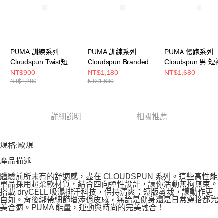
PUMA 訓練系列
PUMA 訓練系列
PUMA 慢跑系列
Cloudspun Twist短袖T
Cloudspun Branded短
Cloudspun 男 
恤(F) 女 短袖上衣
袖T恤(M) 男 短袖上衣
52498938
NT$900
NT$1,180
NT$1,680
NT$1,280
NT$1,680
52749734
52759737
詳細說明
相關推薦
規格:歐規
產品描述
體驗前所未有的舒適感，盡在 CLOUDSPUN 系列。這些高性能
單品採用超柔軟材質，結合四向彈性設計，讓你活動無拘無束。
搭載 dryCELL 吸濕排汗科技，保持清爽；短版剪裁，讓動作更
自如。背後綁帶細節增添俏皮感，無論是健身還是日常穿搭都完
美合適。PUMA 能量，運動與時尚的完美融合！