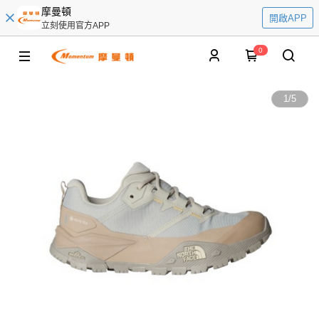
摩曼頓
開啟APP
立刻使用官方APP
0
1
/
5