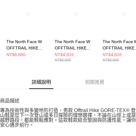
The North Face W
The North Face W
The North Face 
OFFTRAIL HIKE
OFFTRAIL HIKE
OFFTRAIL HIKE
GORE-TEX 女 登山鞋
GORE-TEX 女 登山鞋
GORE-TEX 男 
NT$6,880
NT$4,816
NT$4,816
NT$6,880
NT$6,880
NF0A8AEHKY4
NF0A8AEHL0T
NF0A8AEGL6Q
詳細說明
相關推薦
商品描述
專為技術性與多變地形打造，男款 Offtrail Hike GORE-TEX® 登
山鞋是您下一次登山或多日探險的理想選擇，不論在山徑上或是
越野路段，都能輕鬆應對。這款鞋款結合堅固與防護性能，讓你
安心邁步前行。