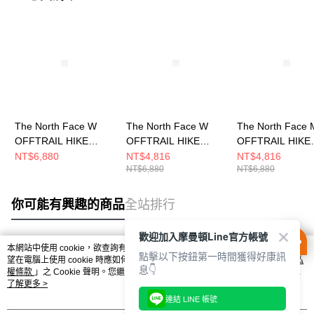
The North Face W
The North Face W
The North Face 
OFFTRAIL HIKE
OFFTRAIL HIKE
OFFTRAIL HIKE
GORE-TEX 女 登山鞋
GORE-TEX 女 登山鞋
GORE-TEX 男 
NT$6,880
NT$4,816
NT$4,816
NT$6,880
NT$6,880
NF0A8AEHKY4
NF0A8AEHL0T
NF0A8AEGL6Q
你可能有興趣的商品
全站排行
歡迎加入摩曼頓Line官方帳號
本網站中使用 cookie，欲查詢有關本網站使用 cookie 方式之詳情，及若您不希
點擊以下按鈕第一時間獲得好康訊
熱門標籤
望在電腦上使用 cookie 時應如何變更電腦的 cookie 設定，請參閱本網站「
隱私
息👇
權條款
」之 Cookie 聲明。您繼續使用本網站即表示您同意本公司得按本網站使
用條款之 Cookie 聲明使用 cookie。
了解更多 >
連結 LINE 帳號