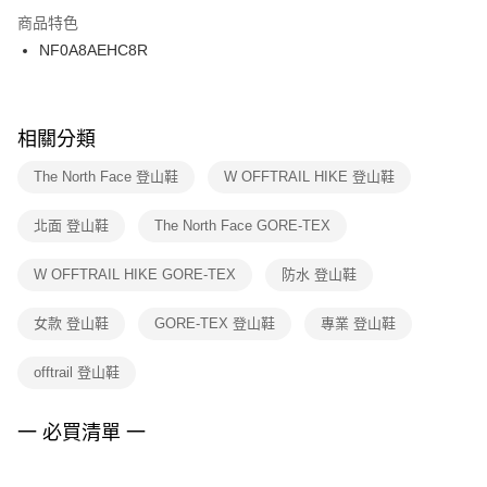
２．訂單成立數日內，您將收到繳費通知簡訊。
商品特色
付款後門市自取
３．收到繳費通知簡訊後14天內，點擊此簡訊中的連結，可透過四大超商／
NF0A8AEHC8R
每筆NT$100，滿NT$1,500(含以上)免運費
ATM／網路銀行／等多元方式進行付款，方視為交易完成。
※ 請注意：結帳手續完成當下不需立刻繳費，但若您需要取消訂單，請聯絡
購買商品的店家。未經商家同意取消之訂單仍視為有效，需透過AFTEE先享
後付繳納相關費用。
※ 交易是否成功請以「AFTEE先享後付 」之結帳頁面顯示為準，若有關於
相關分類
是否繳費成功／繳費後需取消欲退款等相關疑問，請聯繫「AFTEE先享後付
客戶支援中心」
https://netprotections.freshdesk.com/support/home
The North Face 登山鞋
W OFFTRAIL HIKE 登山鞋
【注意事項】
北面 登山鞋
The North Face GORE-TEX
１．透過由恩沛科技股份有限公司提供之「AFTEE先享後付」服務完成之交
易，需依本服務之必要範圍內提供個人資料，並將交易相關給付款項請求債
權轉讓予恩沛科技股份有限公司。
W OFFTRAIL HIKE GORE-TEX
防水 登山鞋
２．關於個人資料處理事宜，請瀏覽以下網址：
https://aftee.tw/terms/#terms3
女款 登山鞋
GORE-TEX 登山鞋
專業 登山鞋
３．未成年的使用者請事先徵得法定代理人或監護人之同意方可使用
「AFTEE先享後付」，若未經同意申辦者引起之損失，本公司不負相關責
任。
offtrail 登山鞋
４．使用「AFTEE先享後付」時，將依據個別帳號之用戶狀況，依本公司即
時審查核予不同之上限額度；若仍有額度不足之情形，本公司將視審查結果
請求用戶進行身份認證。
一 必買清單 一
５．嚴禁一人註冊多個帳號或使用他人資訊註冊。若發現惡意使用之情形，
恩沛科技股份有限公司將有權停止該用戶之使用額度並採取法律行動。