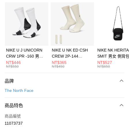
信用卡分期付款
3 期 0 利率 每期
NT$2,293
21家銀行
合作金庫商業銀行
第一商業銀行
LINE Pay
華南商業銀行
彰化商業銀行
Apple Pay
上海商業儲蓄銀行
台北富邦商業銀行
國泰世華商業銀行
兆豐國際商業銀行
悠遊付
臺灣中小企業銀行
台中商業銀行
NIKE U J UNICORN
NIKE U NK ED CSH
NIKE NK HERIT
匯豐（台灣）商業銀行
華泰商業銀行
CRW 1PR -160 男女
CREW 2P-144
SMIT 男女 側背
全盈+PAY
聯邦商業銀行
遠東國際商業銀行
中統襪 FZ3393100
EMBRDY 男女 短統襪
BA5871010
NT$446
NT$365
NT$527
元大商業銀行
永豐商業銀行
NT$550
NT$450
NT$650
AFTEE先享後付
FZ3073133
玉山商業銀行
星展（台灣）商業銀行
相關說明
台新國際商業銀行
中國信託商業銀行
品牌
【關於「AFTEE先享後付」】
台灣樂天信用卡公司
AFTEE先享後付是「在收到商品之後才付款」的支付方式。 讓您購物簡單
運送方式
The North Face
便利好安心！
１．簡單：不需註冊會員、不需綁卡、不需儲值。
7-11取貨(快速到店)
２．便利：只要手機號碼，簡訊認證，即可結帳。
商品特色
每筆NT$100，滿NT$1,500(含以上)免運費
３．安心：先確認商品／服務後，再付款。
商品編號
宅配
【「AFTEE先享後付」結帳流程】
１．於結帳方式選擇「AFTEE先享後付」後，將跳轉至「AFTEE先享後付」
11073737
每筆NT$100，滿NT$1,500(含以上)免運費
結帳頁面，進行簡訊認證並確認金額後，即可完成結帳。