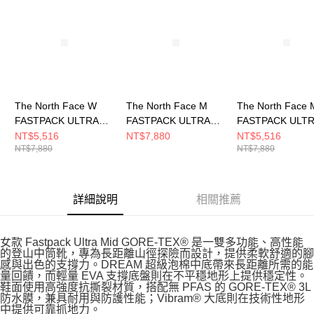
The North Face W
The North Face M
The North Face 
FASTPACK ULTRA
FASTPACK ULTRA
FASTPACK ULT
GORE-TEX 女 登山鞋
GORE-TEX 男 登山鞋
GORE-TEX 男 
NT$5,516
NT$7,880
NT$5,516
NT$7,880
NT$7,880
NF0A8D9YVMI
NF0A8D9XVMI
NF0A8D9XC89
詳細說明
相關推薦
女款 Fastpack Ultra Mid GORE-TEX® 是一雙多功能、高性能
的登山中筒靴，專為長距離山徑探險而設計，提供柔軟舒適的腳
感與出色的支撐力。DREAM 超級泡棉中底帶來長距離所需的能
量回饋，而輕量 EVA 支撐底盤則在不平穩地形上提供穩定性。
鞋面使用高強度抗撕裂材質，搭配無 PFAS 的 GORE-TEX® 3L
防水膜，兼具耐用與防護性能；Vibram® 大底則在技術性地形
中提供可靠抓地力。