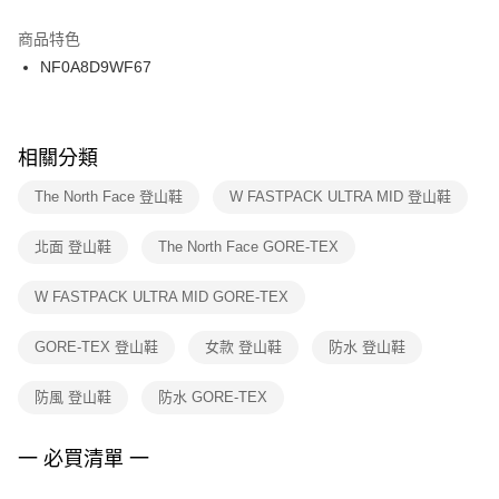
結帳頁面，進行簡訊認證並確認金額後，即可完成結帳。
２．訂單成立數日內，您將收到繳費通知簡訊。
商品特色
付款後門市自取
３．收到繳費通知簡訊後14天內，點擊此簡訊中的連結，可透過四大超商／
NF0A8D9WF67
每筆NT$100，滿NT$1,500(含以上)免運費
ATM／網路銀行／等多元方式進行付款，方視為交易完成。
※ 請注意：結帳手續完成當下不需立刻繳費，但若您需要取消訂單，請聯絡
購買商品的店家。未經商家同意取消之訂單仍視為有效，需透過AFTEE先享
後付繳納相關費用。
※ 交易是否成功請以「AFTEE先享後付 」之結帳頁面顯示為準，若有關於
相關分類
是否繳費成功／繳費後需取消欲退款等相關疑問，請聯繫「AFTEE先享後付
客戶支援中心」
https://netprotections.freshdesk.com/support/home
The North Face 登山鞋
W FASTPACK ULTRA MID 登山鞋
【注意事項】
北面 登山鞋
The North Face GORE-TEX
１．透過由恩沛科技股份有限公司提供之「AFTEE先享後付」服務完成之交
易，需依本服務之必要範圍內提供個人資料，並將交易相關給付款項請求債
權轉讓予恩沛科技股份有限公司。
W FASTPACK ULTRA MID GORE-TEX
２．關於個人資料處理事宜，請瀏覽以下網址：
https://aftee.tw/terms/#terms3
GORE-TEX 登山鞋
女款 登山鞋
防水 登山鞋
３．未成年的使用者請事先徵得法定代理人或監護人之同意方可使用
「AFTEE先享後付」，若未經同意申辦者引起之損失，本公司不負相關責
任。
防風 登山鞋
防水 GORE-TEX
４．使用「AFTEE先享後付」時，將依據個別帳號之用戶狀況，依本公司即
時審查核予不同之上限額度；若仍有額度不足之情形，本公司將視審查結果
請求用戶進行身份認證。
一 必買清單 一
５．嚴禁一人註冊多個帳號或使用他人資訊註冊。若發現惡意使用之情形，
恩沛科技股份有限公司將有權停止該用戶之使用額度並採取法律行動。