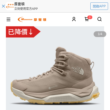
摩曼頓
開啟APP
立刻使用官方APP
0
1
/
4