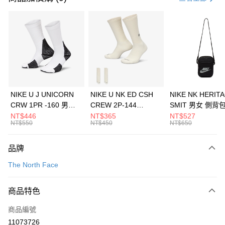
信用卡分期付款
3 期 0 利率 每期
NT$2,960
21家銀行
合作金庫商業銀行
第一商業銀行
LINE Pay
華南商業銀行
彰化商業銀行
Apple Pay
上海商業儲蓄銀行
台北富邦商業銀行
國泰世華商業銀行
兆豐國際商業銀行
悠遊付
臺灣中小企業銀行
台中商業銀行
NIKE U J UNICORN
NIKE U NK ED CSH
NIKE NK HERIT
匯豐（台灣）商業銀行
華泰商業銀行
CRW 1PR -160 男女
CREW 2P-144
SMIT 男女 側背
全盈+PAY
聯邦商業銀行
遠東國際商業銀行
中統襪 FZ3393100
EMBRDY 男女 短統襪
BA5871010
NT$446
NT$365
NT$527
元大商業銀行
永豐商業銀行
NT$550
NT$450
NT$650
AFTEE先享後付
FZ3073133
玉山商業銀行
星展（台灣）商業銀行
相關說明
台新國際商業銀行
中國信託商業銀行
品牌
【關於「AFTEE先享後付」】
台灣樂天信用卡公司
AFTEE先享後付是「在收到商品之後才付款」的支付方式。 讓您購物簡單
運送方式
The North Face
便利好安心！
１．簡單：不需註冊會員、不需綁卡、不需儲值。
7-11取貨(快速到店)
２．便利：只要手機號碼，簡訊認證，即可結帳。
商品特色
每筆NT$100，滿NT$1,500(含以上)免運費
３．安心：先確認商品／服務後，再付款。
商品編號
宅配
【「AFTEE先享後付」結帳流程】
１．於結帳方式選擇「AFTEE先享後付」後，將跳轉至「AFTEE先享後付」
11073726
每筆NT$100，滿NT$1,500(含以上)免運費