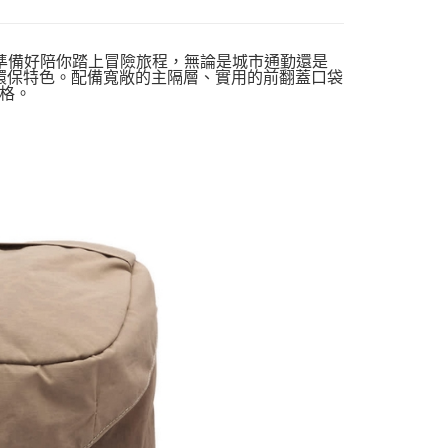
納空間，隨時準備好陪你踏上冒險旅程，無論是城市通勤還是
與環保特色。配備寬敞的主隔層、實用的前翻蓋口袋
格。