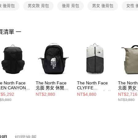
２．關於
款 後背包
男女款 背包
後背 背包
男女 後背包
女性 
https://aft
３．未成
「AFTE
任。
買清單 一
４．使用「
即時審查
結果請求
５．嚴禁
形，恩沛
動。
e North Face
The North Face
The North Face
The North
LEN CANYON
北面 男女 休閒後
CLYFFE
北面 男女
UCKSACK 男女
背包
DAYPACK 男女 後
負大容量
$5,292
NT$2,880
NT$4,880
NT$2,716
背包
NF0A52TB4HF
背包
後背包
$5,880
NT$3,880
F0A8EERJK3
NF0A8GJEM4I
NF0A8B1