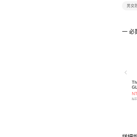
男女
一 必
Th
G
R
NT
後
NT
N