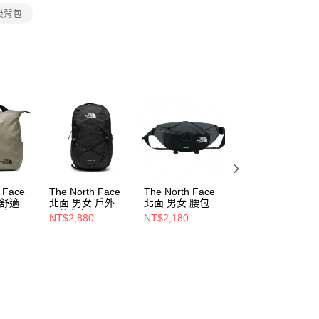
個人資料處理事宜，請瀏覽以下網址：
後背包
ee.tw/terms/#terms3
年的使用者請事先徵得法定代理人或監護人之同意方可使用
E先享後付」，若未經同意申辦者引起之損失，本公司不負相關責
AFTEE先享後付」時，將依據個別帳號之用戶狀況，依本公司
核予不同之上限額度；若仍有額度不足之情形，本公司將視審查
用戶進行身份認證。
一人註冊多個帳號或使用他人資訊註冊。若發現惡意使用之情
科技股份有限公司將有權停止該用戶之使用額度並採取法律行
 Face
The North Face
The North Face
The North Face
 舒適背
北面 男女 戶外休
北面 男女 腰包
BOREALIS TRAI
背提兩用
閒後背包
NF0A81EN4JK
16 男女 後背包
NT$2,880
NT$2,180
NT$3,380
NF0A3VXF4H0
NF0A8HRZRO5
Y1I4