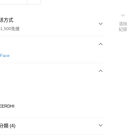
送方式
清除
1,500免運
紀錄
次付款
 Face
期付款
0 利率 每期
NT$1,960
21家銀行
庫商業銀行
第一商業銀行
業銀行
彰化商業銀行
業儲蓄銀行
台北富邦商業銀行
華商業銀行
兆豐國際商業銀行
EERDHI
小企業銀行
台中商業銀行
台灣）商業銀行
華泰商業銀行
業銀行
遠東國際商業銀行
類 (4)
業銀行
永豐商業銀行
享後付