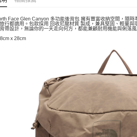
說明
相關推薦
 North Face Glen Canyon 多功能後背包 擁有豐富收
旅行都適用。包款採用 回收尼龍材質 製成，兼具堅固、輕量
背帶設計，無論你的一天走向何方，都能兼顧耐用機能與俐落風
8cm x 28cm