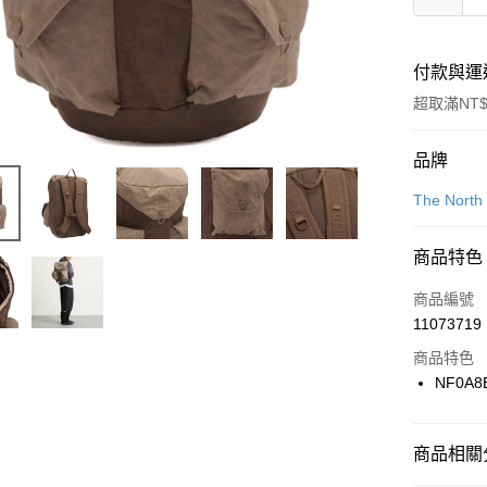
付款與運
超取滿NT$
付款方式
品牌
信用卡一
The North
信用卡分
商品特色
3 期 
商品編號
合作金
LINE Pay
11073719
華南商
Apple Pay
上海商
商品特色
國泰世
NF0A8
悠遊付
臺灣中
匯豐（
全盈+PAY
聯邦商
商品相關分
元大商
AFTEE先