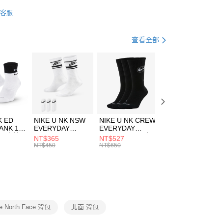
業銀行
星展（台灣）商業銀行
e North Face
配件
客服
際商業銀行
中國信託商業銀行
FTEE先享後付」】
包袋
後背包
天信用卡公司
先享後付是「在收到商品之後才付款」的支付方式。 讓您購物簡單
心！
登山健行
配件
查看全部
：不需註冊會員、不需綁卡、不需儲值。
：只要手機號碼，簡訊認證，即可結帳。
專區⬇
(快速到店)
：先確認商品／服務後，再付款。
00，滿NT$1,500(含以上)免運費
EE先享後付」結帳流程】
方式選擇「AFTEE先享後付」後，將跳轉至「AFTEE先享後
頁面，進行簡訊認證並確認金額後，即可完成結帳。
00，滿NT$1,500(含以上)免運費
成立數日內，您將收到繳費通知簡訊。
費通知簡訊後14天內，點擊此簡訊中的連結，可透過四大超商
市自取
K ED
NIKE U NK NSW
NIKE U NK CREW
NIKE U NK
網路銀行／等多元方式進行付款，方視為交易完成。
ANK 1P
EVERYDAY
EVERYDAY
EVERYDAY LTW
00，滿NT$1,500(含以上)免運費
：結帳手續完成當下不需立刻繳費，但若您需要取消訂單，請聯
 男 中統
ESSENTIAL CR
BBALL 3PR 男女
ANKLE 3PR 男女
NT$365
NT$527
NT$365
的店家。未經商家同意取消之訂單仍視為有效，需透過AFTEE
8104
男女 短統襪
長統襪
踝襪 SX7677010
NT$450
NT$650
NT$450
繳納相關費用。
DX5089103
DA2123010
否成功請以「AFTEE先享後付 」之結帳頁面顯示為準，若有關於
功／繳費後需取消欲退款等相關疑問，請聯繫「AFTEE先享後
援中心」
https://netprotections.freshdesk.com/support/home
項】
恩沛科技股份有限公司提供之「AFTEE先享後付」服務完成之
e North Face 背包
北面 背包
依本服務之必要範圍內提供個人資料，並將交易相關給付款項請
讓予恩沛科技股份有限公司。