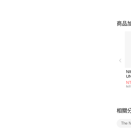
商品加
NI
U
1P
NT
統
NT
相關
The 