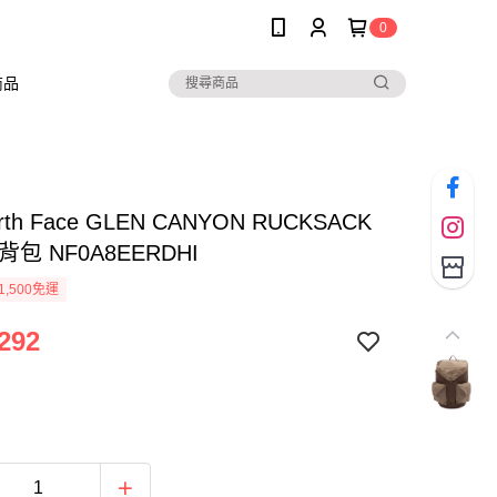
0
商品
orth Face GLEN CANYON RUCKSACK
背包 NF0A8EERDHI
1,500免運
292