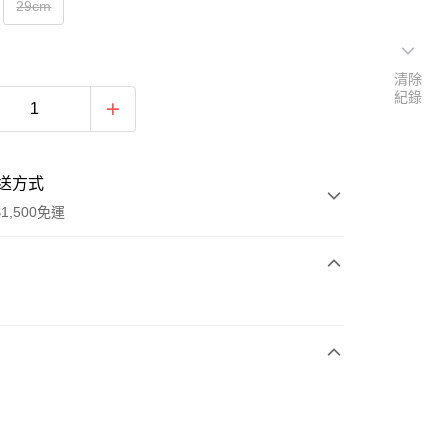
29cm
清除
紀錄
送方式
1,500免運
次付款
期付款
0 利率 每期
NT$496
21家銀行
庫商業銀行
第一商業銀行
業銀行
彰化商業銀行
業儲蓄銀行
台北富邦商業銀行