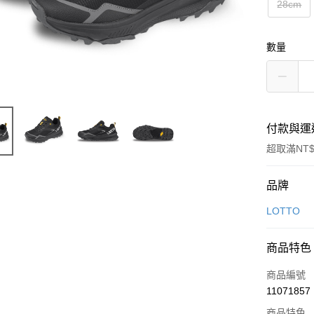
28cm
數量
付款與運
超取滿NT$
付款方式
品牌
信用卡一
LOTTO
信用卡分
商品特色
3 期 
商品編號
合作金
LINE Pay
11071857
華南商
Apple Pay
上海商
商品特色