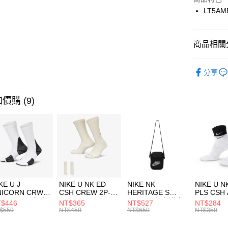
國泰世
LT5AM
悠遊付
臺灣中
匯豐（
全盈+PAY
聯邦商
商品相關分
元大商
AFTEE先
玉山商
品牌
LO
相關說明
分享
台新國
【關於「A
男性商品
台灣樂
AFTEE
便利好安
運動類型
運送方式
價購 (9)
１．簡單
２．便利
7-11取貨
３．安心
每筆NT$1
【「AFT
宅配
１．於結帳
付」結帳
每筆NT$1
２．訂單
３．收到繳
付款後門
KE U J
NIKE U NK ED
NIKE NK
NIKE U N
／ATM／
NICORN CRW
CSH CREW 2P-
HERITAGE S
PLS CSH 
每筆NT$1
※ 請注意
R -160 男女 中
144 EMBRDY 男
SMIT 男女 側背包
144 DBL
$446
NT$365
NT$527
NT$284
絡購買商品
襪 FZ3393100
女 短統襪
BA5871010
襪 DH405
$550
NT$450
NT$650
NT$350
先享後付
FZ3073133
※ 交易是