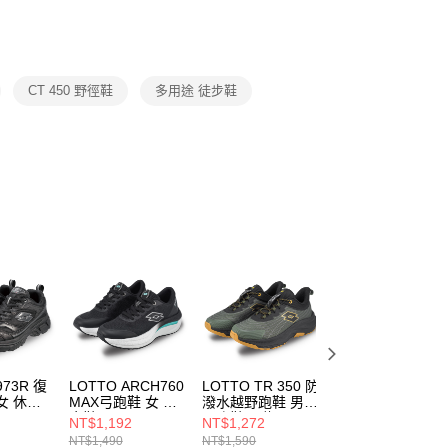
功／繳費後需取消欲退款等相關疑問，請聯繫「AFTEE先享後
援中心」
https://netprotections.freshdesk.com/support/home
項】
恩沛科技股份有限公司提供之「AFTEE先享後付」服務完成之
CT 450 野徑鞋
多用途 徒步鞋
依本服務之必要範圍內提供個人資料，並將交易相關給付款項請
讓予恩沛科技股份有限公司。
個人資料處理事宜，請瀏覽以下網址：
ee.tw/terms/#terms3
年的使用者請事先徵得法定代理人或監護人之同意方可使用
E先享後付」，若未經同意申辦者引起之損失，本公司不負相關責
AFTEE先享後付」時，將依據個別帳號之用戶狀況，依本公司
核予不同之上限額度；若仍有額度不足之情形，本公司將視審查
用戶進行身份認證。
一人註冊多個帳號或使用他人資訊註冊。若發現惡意使用之情
科技股份有限公司將有權停止該用戶之使用額度並採取法律行
973R 復
LOTTO ARCH760
LOTTO TR 350 防
LOTTO CT330 
女 休閒
MAX弓跑鞋 女 跑
潑水越野跑鞋 男
潑水登山鞋 女 登
步鞋 黑
野跑鞋 軍綠/黑
山鞋 黑
NT$1,192
NT$1,272
NT$1,290
760
LT5AWR9570
LT5AMR9495
LT5AWO9320
NT$1,490
NT$1,590
NT$1,690