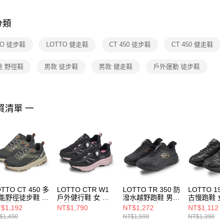
是否繳費成
付客戶支
分類
【注意事
１．透過由
TO 徒步鞋
LOTTO 健走鞋
CT 450 徒步鞋
CT 450 健走鞋
交易，需
求債權轉
２．關於
途 野徑鞋
男款 徒步鞋
男款 健走鞋
戶外運動 徒步鞋
https://aft
３．未成
「AFTE
任。
買清單 一
４．使用「
即時審查
結果請求
５．嚴禁
形，恩沛
動。
TTO CT 450 多
LOTTO CTR W1
LOTTO TR 350 防
LOTTO 1
能野徑徒步鞋 男
戶外健行鞋 女 健
潑水越野跑鞋 男
古慢跑鞋 
走鞋 綠
走鞋 黑/粉
野跑鞋 黑/金
鞋 黑
$1,192
NT$1,790
NT$1,272
NT$1,112
T5AMR9285
LT5AWR9260
LT5AMR9490
LT5AWR9
$1,490
NT$1,590
NT$1,390