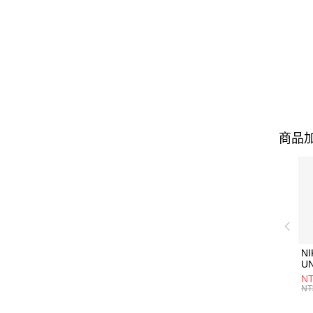
商品加
NI
U
1P
NT
統
NT