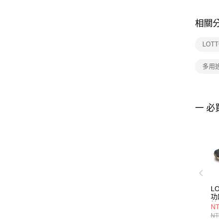
相關
LOT
多用
一 必
LO
功
健
NT
L
NT