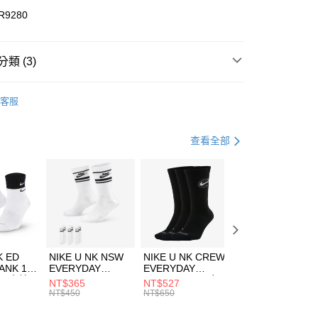
華商業銀行
兆豐國際商業銀行
R9280
小企業銀行
台中商業銀行
台灣）商業銀行
華泰商業銀行
業銀行
遠東國際商業銀行
類 (3)
業銀行
永豐商業銀行
享後付
業銀行
星展（台灣）商業銀行
TTO
客服
際商業銀行
中國信託商業銀行
FTEE先享後付」】
鞋類
健走鞋
天信用卡公司
先享後付是「在收到商品之後才付款」的支付方式。 讓您購物簡單
心！
健身重訓
鞋
查看全部
：不需註冊會員、不需綁卡、不需儲值。
：只要手機號碼，簡訊認證，即可結帳。
(快速到店)
：先確認商品／服務後，再付款。
00，滿NT$1,500(含以上)免運費
EE先享後付」結帳流程】
方式選擇「AFTEE先享後付」後，將跳轉至「AFTEE先享後
頁面，進行簡訊認證並確認金額後，即可完成結帳。
00，滿NT$1,500(含以上)免運費
成立數日內，您將收到繳費通知簡訊。
費通知簡訊後14天內，點擊此簡訊中的連結，可透過四大超商
市自取
K ED
NIKE U NK NSW
NIKE U NK CREW
NIKE U NK
網路銀行／等多元方式進行付款，方視為交易完成。
ANK 1P
EVERYDAY
EVERYDAY
EVERYDAY LTW
00，滿NT$1,500(含以上)免運費
：結帳手續完成當下不需立刻繳費，但若您需要取消訂單，請聯
 男 中統
ESSENTIAL CR
BBALL 3PR 男女
ANKLE 3PR 男女
NT$365
NT$527
NT$365
的店家。未經商家同意取消之訂單仍視為有效，需透過AFTEE
8104
男女 短統襪
長統襪
踝襪 SX7677010
NT$450
NT$650
NT$450
繳納相關費用。
DX5089103
DA2123010
否成功請以「AFTEE先享後付 」之結帳頁面顯示為準，若有關於