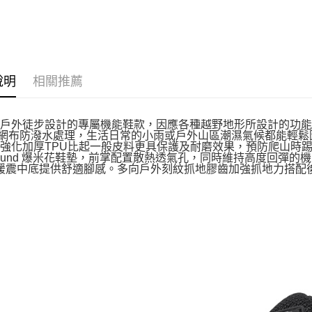
說明
相關推薦
專為戶外徒步設計的專屬機能鞋款，因應各種越野地形所設計的功
面網布防潑水處理，生活日常的小雨或戶外山區潮濕氣候都能輕
鞋頭強化加厚TPU比起一般皮料更具保護及耐磨效果，預防爬山時
-Bound 爆米花鞋墊，前掌配置散熱透氣孔，同時維持高度回彈的
彈緩震中底提供舒適腳感。多向戶外刻紋抓地膠齒加強抓地力搭配