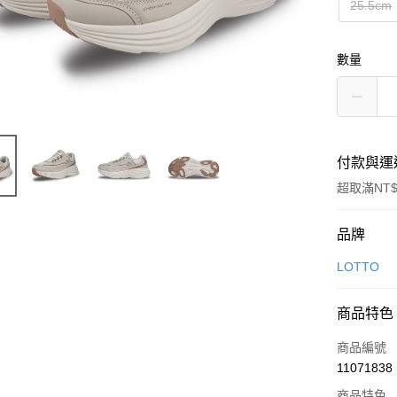
25.5cm
數量
付款與運
超取滿NT$
付款方式
品牌
信用卡一
LOTTO
信用卡分
商品特色
3 期 
商品編號
合作金
LINE Pay
11071838
華南商
Apple Pay
上海商
商品特色