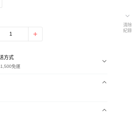
清除
紀錄
送方式
1,500免運
次付款
期付款
0 利率 每期
NT$430
21家銀行
庫商業銀行
第一商業銀行
業銀行
彰化商業銀行
業儲蓄銀行
台北富邦商業銀行