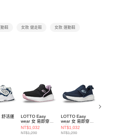
功／繳費後需取消欲退款等相關疑問，請聯繫「AFTEE先享後
援中心」
https://netprotections.freshdesk.com/support/home
項】
恩沛科技股份有限公司提供之「AFTEE先享後付」服務完成之
 運動鞋
女款 健走鞋
女款 運動鞋
依本服務之必要範圍內提供個人資料，並將交易相關給付款項請
讓予恩沛科技股份有限公司。
個人資料處理事宜，請瀏覽以下網址：
ee.tw/terms/#terms3
年的使用者請事先徵得法定代理人或監護人之同意方可使用
E先享後付」，若未經同意申辦者引起之損失，本公司不負相關責
AFTEE先享後付」時，將依據個別帳號之用戶狀況，依本公司
核予不同之上限額度；若仍有額度不足之情形，本公司將視審查
用戶進行身份認證。
一人註冊多個帳號或使用他人資訊註冊。若發現惡意使用之情
科技股份有限公司將有權停止該用戶之使用額度並採取法律行
男 舒活運
LOTTO Easy
LOTTO Easy
LOTTO ONDA 美
wear 女 易即穿健
wear 女 易即穿健
型健走鞋 女 健走
316
走鞋
走鞋
鞋 卡其
NT$1,032
NT$1,032
NT$1,032
LT6AWR5160
LT6AWR5166
LT5AWR9511
NT$1,290
NT$1,290
NT$1,290