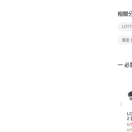
相關
LOT
健走
一 必
L
2
健
NT
L
NT