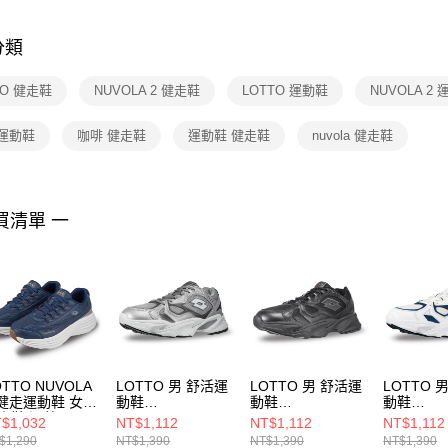
是否繳費成
付客戶支
分類
【注意事
１．透過由
TO 健走鞋
NUVOLA 2 健走鞋
LOTTO 運動鞋
NUVOLA 2
交易，需
求債權轉
２．關於
 運動鞋
咖啡 健走鞋
運動鞋 健走鞋
nuvola 健走鞋
https://aft
３．未成
「AFTE
任。
買清單 一
４．使用「
即時審查
結果請求
５．嚴禁
形，恩沛
動。
OTTO NUVOLA
LOTTO 男 舒活運
LOTTO 男 舒活運
LOTTO 
 健走運動鞋 女
動鞋
動鞋
動鞋
走鞋 深藍
LT6AMR5318
LT6AMR5310
LT6AMR5
$1,032
NT$1,112
NT$1,112
NT$1,112
T5AWR9536
$1,290
NT$1,390
NT$1,390
NT$1,390