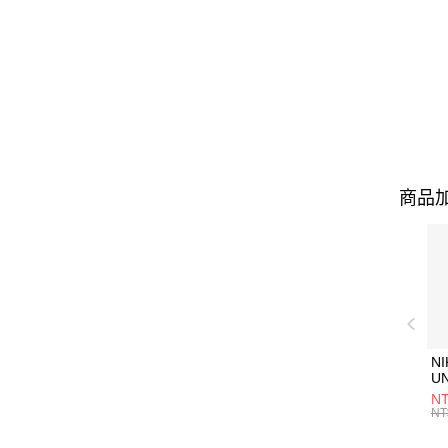
商品加
NI
U
1P
NT
統
NT