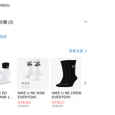
華商業銀行
兆豐國際商業銀行
R9531
小企業銀行
台中商業銀行
台灣）商業銀行
華泰商業銀行
業銀行
遠東國際商業銀行
類 (3)
業銀行
永豐商業銀行
享後付
業銀行
星展（台灣）商業銀行
TTO
客服
際商業銀行
中國信託商業銀行
FTEE先享後付」】
鞋類
健走鞋
天信用卡公司
先享後付是「在收到商品之後才付款」的支付方式。 讓您購物簡單
心！
健身重訓
鞋
查看全部
：不需註冊會員、不需綁卡、不需儲值。
：只要手機號碼，簡訊認證，即可結帳。
(快速到店)
：先確認商品／服務後，再付款。
00，滿NT$1,500(含以上)免運費
EE先享後付」結帳流程】
方式選擇「AFTEE先享後付」後，將跳轉至「AFTEE先享後
頁面，進行簡訊認證並確認金額後，即可完成結帳。
00，滿NT$1,500(含以上)免運費
成立數日內，您將收到繳費通知簡訊。
費通知簡訊後14天內，點擊此簡訊中的連結，可透過四大超商
市自取
K ED
NIKE U NK NSW
NIKE U NK CREW
NIKE U NK
網路銀行／等多元方式進行付款，方視為交易完成。
ANK 1P
EVERYDAY
EVERYDAY
EVERYDAY LTW
00，滿NT$1,500(含以上)免運費
：結帳手續完成當下不需立刻繳費，但若您需要取消訂單，請聯
 男 中統
ESSENTIAL CR
BBALL 3PR 男女
ANKLE 3PR 男女
NT$365
NT$527
NT$365
的店家。未經商家同意取消之訂單仍視為有效，需透過AFTEE
8104
男女 短統襪
長統襪
踝襪 SX7677010
NT$450
NT$650
NT$450
繳納相關費用。
DX5089103
DA2123010
否成功請以「AFTEE先享後付 」之結帳頁面顯示為準，若有關於