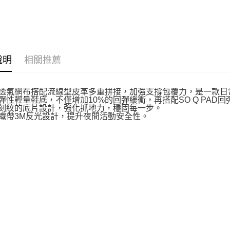
說明
相關推薦
質透氣網布搭配流線型皮革多重拼接，加強支撐包覆力，是一款日
厚彈性輕量鞋底，不僅增加10%的回彈緩衝，再搭配SO Q PAD
體刻紋的底片設計，強化抓地力，穩固每一步。
跟織帶3M反光設計，提升夜間活動安全性。