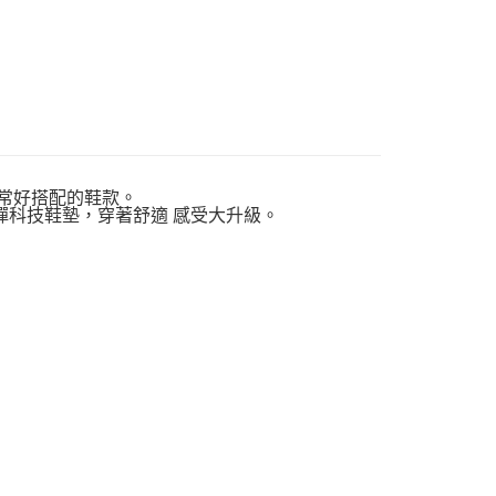
常好搭配的鞋款。
回彈科技鞋墊，穿著舒適 感受大升級。