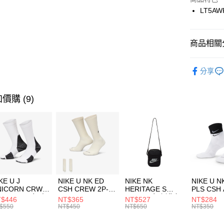
國泰世
LT5AW
悠遊付
臺灣中
匯豐（
全盈+PAY
聯邦商
商品相關分
元大商
AFTEE先
玉山商
品牌
LO
相關說明
分享
台新國
【關於「A
女性商品
台灣樂
AFTEE
便利好安
運動類型
運送方式
價購 (9)
１．簡單
２．便利
7-11取貨
３．安心
每筆NT$1
【「AFT
宅配
１．於結帳
付」結帳
每筆NT$1
２．訂單
３．收到繳
付款後門
KE U J
NIKE U NK ED
NIKE NK
NIKE U N
／ATM／
NICORN CRW
CSH CREW 2P-
HERITAGE S
PLS CSH 
每筆NT$1
※ 請注意
R -160 男女 中
144 EMBRDY 男
SMIT 男女 側背包
144 DBL
$446
NT$365
NT$527
NT$284
絡購買商品
襪 FZ3393100
女 短統襪
BA5871010
襪 DH405
$550
NT$450
NT$650
NT$350
先享後付
FZ3073133
※ 交易是