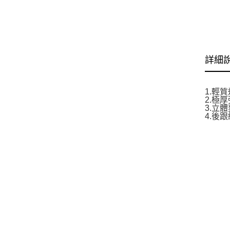
詳細
1.輕
2.極
3.立
4.後