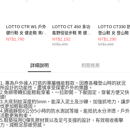
LOTTO CTR W1 戶外
LOTTO CT 450 多功
LOTTO CT330
健行鞋 女 健走鞋 黑/粉
能野徑徒步鞋 男 健走
登山鞋 女 登山鞋
LT5AWR9260
鞋 綠 LT5AMR9285
色 LT5AWO9321
NT$1,790
NT$1,192
NT$1,290
NT$1,490
NT$1,690
詳細說明
相關推薦
1. 專為戶外達人打造的專屬機能鞋款，因應各種登山時的狀況
所設計的功能性，盡情享受探索戶外的樂趣。
2.免綁帶轉扣能輕鬆穿著，一拉即開、下壓固定，穿著方便又快
速!
3.大底刻紋深度約5mm，能深入泥土及沙礫，加強抓地力，讓步
伐更加輕鬆穩固。
4.通過靜態6公分5小時的防水測試等級，能抵抗水分滲透，戶外
活動更無拘束。
5.鞋墊採用Q彈乳膠材質以及足弓支撐的設計，有效吸收衝擊
力、減輕足部疲勞感。