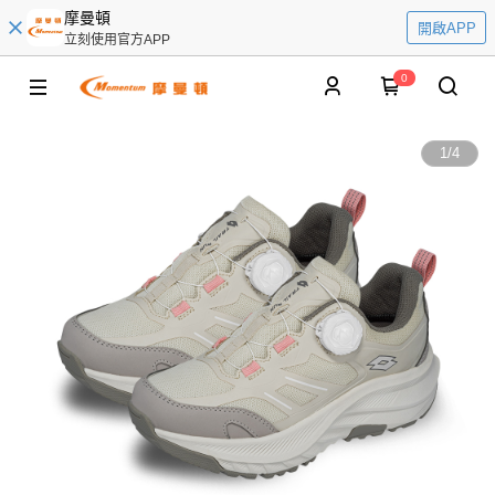
摩曼頓
開啟APP
立刻使用官方APP
0
1
/
4