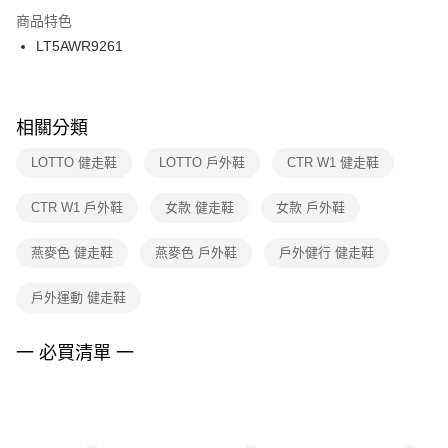
２．訂單成立數日內，您將收到繳費通知簡訊。
商品特色
付款後門市自取
３．收到繳費通知簡訊後14天內，點擊此簡訊中的連結，可透過四大超商／
LT5AWR9261
每筆NT$100，滿NT$1,500(含以上)免運費
ATM／網路銀行／等多元方式進行付款，方視為交易完成。
※ 請注意：結帳手續完成當下不需立刻繳費，但若您需要取消訂單，請聯絡
購買商品的店家。未經商家同意取消之訂單仍視為有效，需透過AFTEE先享
後付繳納相關費用。
※ 交易是否成功請以「AFTEE先享後付 」之結帳頁面顯示為準，若有關於
相關分類
是否繳費成功／繳費後需取消欲退款等相關疑問，請聯繫「AFTEE先享後付
客戶支援中心」
https://netprotections.freshdesk.com/support/home
LOTTO 健走鞋
LOTTO 戶外鞋
CTR W1 健走鞋
【注意事項】
CTR W1 戶外鞋
女款 健走鞋
女款 戶外鞋
１．透過由恩沛科技股份有限公司提供之「AFTEE先享後付」服務完成之交
易，需依本服務之必要範圍內提供個人資料，並將交易相關給付款項請求債
權轉讓予恩沛科技股份有限公司。
燕麥色 健走鞋
燕麥色 戶外鞋
戶外健行 健走鞋
２．關於個人資料處理事宜，請瀏覽以下網址：
https://aftee.tw/terms/#terms3
戶外運動 健走鞋
３．未成年的使用者請事先徵得法定代理人或監護人之同意方可使用
「AFTEE先享後付」，若未經同意申辦者引起之損失，本公司不負相關責
任。
一 必買清單 一
４．使用「AFTEE先享後付」時，將依據個別帳號之用戶狀況，依本公司即
時審查核予不同之上限額度；若仍有額度不足之情形，本公司將視審查結果
請求用戶進行身份認證。
５．嚴禁一人註冊多個帳號或使用他人資訊註冊。若發現惡意使用之情形，
恩沛科技股份有限公司將有權停止該用戶之使用額度並採取法律行動。