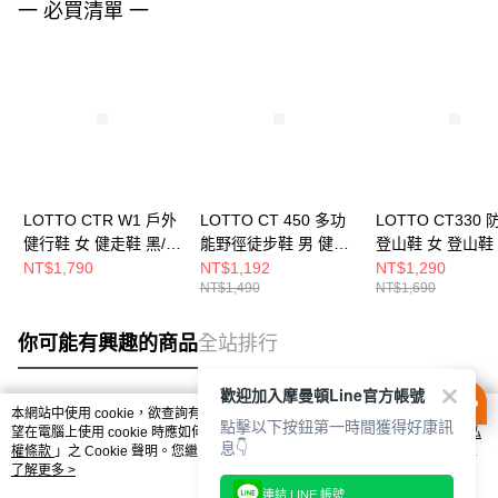
一 必買清單 一
LOTTO CTR W1 戶外
LOTTO CT 450 多功
LOTTO CT330
健行鞋 女 健走鞋 黑/粉
能野徑徒步鞋 男 健走
登山鞋 女 登山鞋
LT5AWR9260
鞋 綠 LT5AMR9285
色 LT5AWO9321
NT$1,790
NT$1,192
NT$1,290
NT$1,490
NT$1,690
你可能有興趣的商品
全站排行
歡迎加入摩曼頓Line官方帳號
本網站中使用 cookie，欲查詢有關本網站使用 cookie 方式之詳情，及若您不希
點擊以下按鈕第一時間獲得好康訊
熱門標籤
望在電腦上使用 cookie 時應如何變更電腦的 cookie 設定，請參閱本網站「
隱私
息👇
權條款
」之 Cookie 聲明。您繼續使用本網站即表示您同意本公司得按本網站使
用條款之 Cookie 聲明使用 cookie。
了解更多 >
連結 LINE 帳號