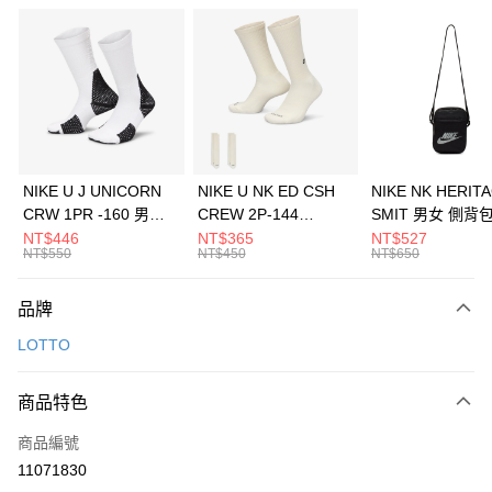
信用卡分期付款
3 期 0 利率 每期
NT$596
21家銀行
合作金庫商業銀行
第一商業銀行
LINE Pay
華南商業銀行
彰化商業銀行
Apple Pay
上海商業儲蓄銀行
台北富邦商業銀行
國泰世華商業銀行
兆豐國際商業銀行
悠遊付
臺灣中小企業銀行
台中商業銀行
NIKE U J UNICORN
NIKE U NK ED CSH
NIKE NK HERIT
匯豐（台灣）商業銀行
華泰商業銀行
CRW 1PR -160 男女
CREW 2P-144
SMIT 男女 側背
全盈+PAY
聯邦商業銀行
遠東國際商業銀行
中統襪 FZ3393100
EMBRDY 男女 短統襪
BA5871010
NT$446
NT$365
NT$527
元大商業銀行
永豐商業銀行
NT$550
NT$450
NT$650
AFTEE先享後付
FZ3073133
玉山商業銀行
星展（台灣）商業銀行
相關說明
台新國際商業銀行
中國信託商業銀行
品牌
【關於「AFTEE先享後付」】
台灣樂天信用卡公司
AFTEE先享後付是「在收到商品之後才付款」的支付方式。 讓您購物簡單
運送方式
LOTTO
便利好安心！
１．簡單：不需註冊會員、不需綁卡、不需儲值。
7-11取貨(快速到店)
２．便利：只要手機號碼，簡訊認證，即可結帳。
商品特色
每筆NT$100，滿NT$1,500(含以上)免運費
３．安心：先確認商品／服務後，再付款。
商品編號
宅配
【「AFTEE先享後付」結帳流程】
１．於結帳方式選擇「AFTEE先享後付」後，將跳轉至「AFTEE先享後付」
11071830
每筆NT$100，滿NT$1,500(含以上)免運費
結帳頁面，進行簡訊認證並確認金額後，即可完成結帳。