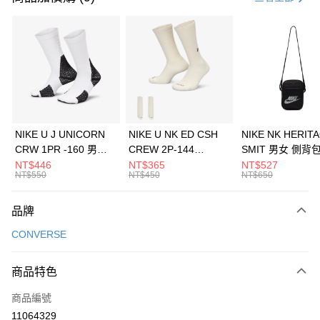
信用卡分期付款
3 期 0 利率 每期
NT$893
21家銀行
合作金庫商業銀行
第一商業銀行
LINE Pay
華南商業銀行
彰化商業銀行
Apple Pay
上海商業儲蓄銀行
台北富邦商業銀行
國泰世華商業銀行
兆豐國際商業銀行
悠遊付
臺灣中小企業銀行
台中商業銀行
NIKE U J UNICORN
NIKE U NK ED CSH
NIKE NK HERIT
匯豐（台灣）商業銀行
華泰商業銀行
CRW 1PR -160 男女
CREW 2P-144
SMIT 男女 側背
全盈+PAY
聯邦商業銀行
遠東國際商業銀行
中統襪 FZ3393100
EMBRDY 男女 短統襪
BA5871010
NT$446
NT$365
NT$527
元大商業銀行
永豐商業銀行
NT$550
NT$450
NT$650
AFTEE先享後付
FZ3073133
玉山商業銀行
星展（台灣）商業銀行
相關說明
台新國際商業銀行
中國信託商業銀行
品牌
【關於「AFTEE先享後付」】
台灣樂天信用卡公司
AFTEE先享後付是「在收到商品之後才付款」的支付方式。 讓您購物簡單
運送方式
CONVERSE
便利好安心！
１．簡單：不需註冊會員、不需綁卡、不需儲值。
7-11取貨(快速到店)
２．便利：只要手機號碼，簡訊認證，即可結帳。
商品特色
每筆NT$100，滿NT$1,500(含以上)免運費
３．安心：先確認商品／服務後，再付款。
商品編號
宅配
【「AFTEE先享後付」結帳流程】
１．於結帳方式選擇「AFTEE先享後付」後，將跳轉至「AFTEE先享後付」
11064329
每筆NT$100，滿NT$1,500(含以上)免運費