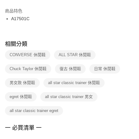
結帳頁面，進行簡訊認證並確認金額後，即可完成結帳。
２．訂單成立數日內，您將收到繳費通知簡訊。
商品特色
付款後門市自取
３．收到繳費通知簡訊後14天內，點擊此簡訊中的連結，可透過四大超商／
A17501C
每筆NT$100，滿NT$1,500(含以上)免運費
ATM／網路銀行／等多元方式進行付款，方視為交易完成。
※ 請注意：結帳手續完成當下不需立刻繳費，但若您需要取消訂單，請聯絡
購買商品的店家。未經商家同意取消之訂單仍視為有效，需透過AFTEE先享
後付繳納相關費用。
※ 交易是否成功請以「AFTEE先享後付 」之結帳頁面顯示為準，若有關於
相關分類
是否繳費成功／繳費後需取消欲退款等相關疑問，請聯繫「AFTEE先享後付
客戶支援中心」
https://netprotections.freshdesk.com/support/home
CONVERSE 休閒鞋
ALL STAR 休閒鞋
【注意事項】
Chuck Taylor 休閒鞋
復古 休閒鞋
日常 休閒鞋
１．透過由恩沛科技股份有限公司提供之「AFTEE先享後付」服務完成之交
易，需依本服務之必要範圍內提供個人資料，並將交易相關給付款項請求債
權轉讓予恩沛科技股份有限公司。
男女款 休閒鞋
all star classic trainer 休閒鞋
２．關於個人資料處理事宜，請瀏覽以下網址：
https://aftee.tw/terms/#terms3
egret 休閒鞋
all star classic trainer 男女
３．未成年的使用者請事先徵得法定代理人或監護人之同意方可使用
「AFTEE先享後付」，若未經同意申辦者引起之損失，本公司不負相關責
任。
all star classic trainer egret
４．使用「AFTEE先享後付」時，將依據個別帳號之用戶狀況，依本公司即
時審查核予不同之上限額度；若仍有額度不足之情形，本公司將視審查結果
請求用戶進行身份認證。
一 必買清單 一
５．嚴禁一人註冊多個帳號或使用他人資訊註冊。若發現惡意使用之情形，
恩沛科技股份有限公司將有權停止該用戶之使用額度並採取法律行動。