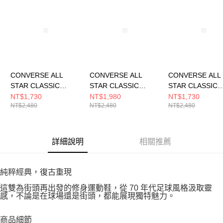
CONVERSE ALL
CONVERSE ALL
CONVERSE ALL
STAR CLASSIC
STAR CLASSIC
STAR CLASSIC
TRAINER OX
TRAINER OX
TRAINER OX
NT$1,730
NT$1,980
NT$1,730
NT$2,480
NT$2,480
NT$2,480
BLACK/WHITE 男女
GROUNDED 男女 休
SPORTY BERR
休閒鞋 A16534C
閒鞋 A16396C
休閒鞋 A16395C
詳細說明
相關推薦
純粹經典，復古重現
這雙為街頭再出發的修身運動鞋，從 70 年代足球風格汲取靈
感，不論是在球場還是街頭，都能展現獨特魅力。
商品細節