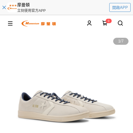
摩曼頓
開啟APP
立刻使用官方APP
0
1
/
7