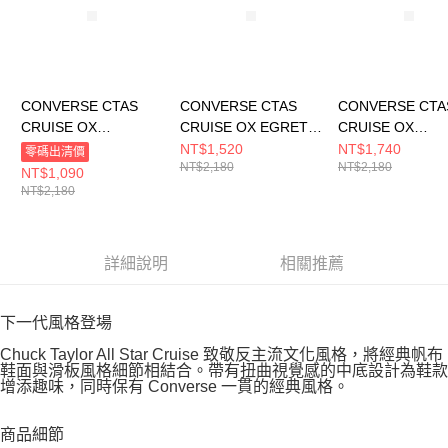
CONVERSE CTAS
CONVERSE CTAS
CONVERSE CTA
CRUISE OX
CRUISE OX EGRET
CRUISE OX
HERBY/EGRET/WHIT
男女 休閒鞋 A08788C
BLACK/EGRET/
NT$1,520
NT$1,740
零碼出清價
NT$2,180
NT$2,180
E 男女 休閒鞋
K 男女 休閒鞋
NT$1,090
A09842C
A17682C
NT$2,180
詳細說明
相關推薦
下一代風格登場
Chuck Taylor All Star Cruise 致敬反主流文化風格，將經典帆布
鞋面與滑板風格細節相結合。帶有扭曲視覺感的中底設計為鞋款
增添趣味，同時保有 Converse 一貫的經典風格。
商品細節