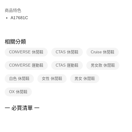
結帳頁面，進行簡訊認證並確認金額後，即可完成結帳。
２．訂單成立數日內，您將收到繳費通知簡訊。
商品特色
付款後門市自取
３．收到繳費通知簡訊後14天內，點擊此簡訊中的連結，可透過四大超商／
A17681C
每筆NT$100，滿NT$1,500(含以上)免運費
ATM／網路銀行／等多元方式進行付款，方視為交易完成。
※ 請注意：結帳手續完成當下不需立刻繳費，但若您需要取消訂單，請聯絡
購買商品的店家。未經商家同意取消之訂單仍視為有效，需透過AFTEE先享
後付繳納相關費用。
※ 交易是否成功請以「AFTEE先享後付 」之結帳頁面顯示為準，若有關於
相關分類
是否繳費成功／繳費後需取消欲退款等相關疑問，請聯繫「AFTEE先享後付
客戶支援中心」
https://netprotections.freshdesk.com/support/home
CONVERSE 休閒鞋
CTAS 休閒鞋
Cruise 休閒鞋
【注意事項】
CONVERSE 運動鞋
CTAS 運動鞋
男女款 休閒鞋
１．透過由恩沛科技股份有限公司提供之「AFTEE先享後付」服務完成之交
易，需依本服務之必要範圍內提供個人資料，並將交易相關給付款項請求債
權轉讓予恩沛科技股份有限公司。
白色 休閒鞋
女性 休閒鞋
男女 休閒鞋
２．關於個人資料處理事宜，請瀏覽以下網址：
https://aftee.tw/terms/#terms3
OX 休閒鞋
３．未成年的使用者請事先徵得法定代理人或監護人之同意方可使用
「AFTEE先享後付」，若未經同意申辦者引起之損失，本公司不負相關責
任。
一 必買清單 一
４．使用「AFTEE先享後付」時，將依據個別帳號之用戶狀況，依本公司即
時審查核予不同之上限額度；若仍有額度不足之情形，本公司將視審查結果
請求用戶進行身份認證。
５．嚴禁一人註冊多個帳號或使用他人資訊註冊。若發現惡意使用之情形，
恩沛科技股份有限公司將有權停止該用戶之使用額度並採取法律行動。