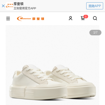
摩曼頓
開啟APP
立刻使用官方APP
0
1
/
7