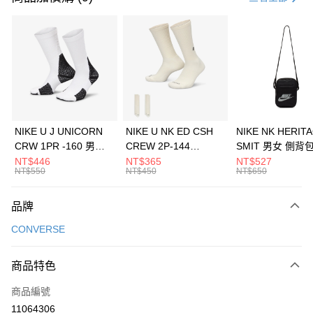
信用卡分期付款
3 期 0 利率 每期
NT$726
21家銀行
合作金庫商業銀行
第一商業銀行
LINE Pay
華南商業銀行
彰化商業銀行
Apple Pay
上海商業儲蓄銀行
台北富邦商業銀行
國泰世華商業銀行
兆豐國際商業銀行
悠遊付
臺灣中小企業銀行
台中商業銀行
NIKE U J UNICORN
NIKE U NK ED CSH
NIKE NK HERIT
匯豐（台灣）商業銀行
華泰商業銀行
CRW 1PR -160 男女
CREW 2P-144
SMIT 男女 側背
全盈+PAY
聯邦商業銀行
遠東國際商業銀行
中統襪 FZ3393100
EMBRDY 男女 短統襪
BA5871010
NT$446
NT$365
NT$527
元大商業銀行
永豐商業銀行
NT$550
NT$450
NT$650
AFTEE先享後付
FZ3073133
玉山商業銀行
星展（台灣）商業銀行
相關說明
台新國際商業銀行
中國信託商業銀行
品牌
【關於「AFTEE先享後付」】
台灣樂天信用卡公司
AFTEE先享後付是「在收到商品之後才付款」的支付方式。 讓您購物簡單
運送方式
CONVERSE
便利好安心！
１．簡單：不需註冊會員、不需綁卡、不需儲值。
7-11取貨(快速到店)
２．便利：只要手機號碼，簡訊認證，即可結帳。
商品特色
每筆NT$100，滿NT$1,500(含以上)免運費
３．安心：先確認商品／服務後，再付款。
商品編號
宅配
【「AFTEE先享後付」結帳流程】
１．於結帳方式選擇「AFTEE先享後付」後，將跳轉至「AFTEE先享後付」
11064306
每筆NT$100，滿NT$1,500(含以上)免運費