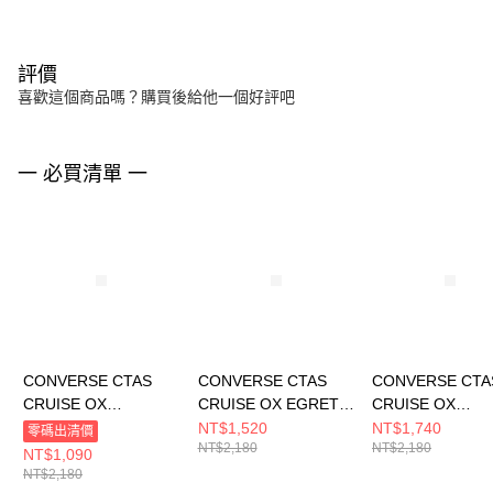
評價
喜歡這個商品嗎？購買後給他一個好評吧
一 必買清單 一
CONVERSE CTAS
CONVERSE CTAS
CONVERSE CTA
CRUISE OX
CRUISE OX EGRET
CRUISE OX
HERBY/EGRET/WHIT
男女 休閒鞋 A08788C
BLACK/EGRET/
NT$1,520
NT$1,740
零碼出清價
NT$2,180
NT$2,180
E 男女 休閒鞋
K 男女 休閒鞋
NT$1,090
A09842C
A17682C
NT$2,180