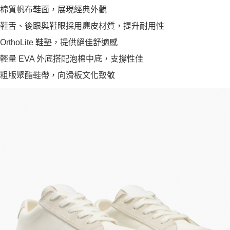
棉質帆布鞋面，展現經典外觀
鞋舌、後跟與鞋眼採用麂皮材質，提升耐用性
OrthoLite 鞋墊，提供絕佳舒適感
輕量 EVA 外底搭配泡棉中底，支撐性佳
粗版聚酯鞋帶，向滑板文化致敬