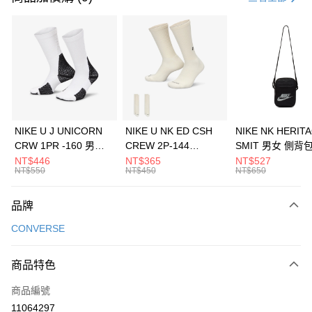
信用卡分期付款
3 期 0 利率 每期
NT$826
21家銀行
合作金庫商業銀行
第一商業銀行
LINE Pay
華南商業銀行
彰化商業銀行
Apple Pay
上海商業儲蓄銀行
台北富邦商業銀行
國泰世華商業銀行
兆豐國際商業銀行
悠遊付
臺灣中小企業銀行
台中商業銀行
NIKE U J UNICORN
NIKE U NK ED CSH
NIKE NK HERIT
匯豐（台灣）商業銀行
華泰商業銀行
CRW 1PR -160 男女
CREW 2P-144
SMIT 男女 側背
全盈+PAY
聯邦商業銀行
遠東國際商業銀行
中統襪 FZ3393100
EMBRDY 男女 短統襪
BA5871010
NT$446
NT$365
NT$527
元大商業銀行
永豐商業銀行
NT$550
NT$450
NT$650
AFTEE先享後付
FZ3073133
玉山商業銀行
星展（台灣）商業銀行
相關說明
台新國際商業銀行
中國信託商業銀行
品牌
【關於「AFTEE先享後付」】
台灣樂天信用卡公司
AFTEE先享後付是「在收到商品之後才付款」的支付方式。 讓您購物簡單
運送方式
CONVERSE
便利好安心！
１．簡單：不需註冊會員、不需綁卡、不需儲值。
7-11取貨(快速到店)
２．便利：只要手機號碼，簡訊認證，即可結帳。
商品特色
每筆NT$100，滿NT$1,500(含以上)免運費
３．安心：先確認商品／服務後，再付款。
商品編號
宅配
【「AFTEE先享後付」結帳流程】
１．於結帳方式選擇「AFTEE先享後付」後，將跳轉至「AFTEE先享後付」
11064297
每筆NT$100，滿NT$1,500(含以上)免運費