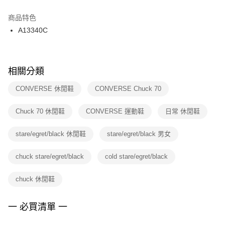
結帳頁面，進行簡訊認證並確認金額後，即可完成結帳。
２．訂單成立數日內，您將收到繳費通知簡訊。
商品特色
付款後門市自取
３．收到繳費通知簡訊後14天內，點擊此簡訊中的連結，可透過四大超商／
A13340C
每筆NT$100，滿NT$1,500(含以上)免運費
ATM／網路銀行／等多元方式進行付款，方視為交易完成。
※ 請注意：結帳手續完成當下不需立刻繳費，但若您需要取消訂單，請聯絡
購買商品的店家。未經商家同意取消之訂單仍視為有效，需透過AFTEE先享
後付繳納相關費用。
※ 交易是否成功請以「AFTEE先享後付 」之結帳頁面顯示為準，若有關於
相關分類
是否繳費成功／繳費後需取消欲退款等相關疑問，請聯繫「AFTEE先享後付
客戶支援中心」
https://netprotections.freshdesk.com/support/home
CONVERSE 休閒鞋
CONVERSE Chuck 70
【注意事項】
Chuck 70 休閒鞋
CONVERSE 運動鞋
日常 休閒鞋
１．透過由恩沛科技股份有限公司提供之「AFTEE先享後付」服務完成之交
易，需依本服務之必要範圍內提供個人資料，並將交易相關給付款項請求債
權轉讓予恩沛科技股份有限公司。
stare/egret/black 休閒鞋
stare/egret/black 男女
２．關於個人資料處理事宜，請瀏覽以下網址：
https://aftee.tw/terms/#terms3
chuck stare/egret/black
cold stare/egret/black
３．未成年的使用者請事先徵得法定代理人或監護人之同意方可使用
「AFTEE先享後付」，若未經同意申辦者引起之損失，本公司不負相關責
任。
chuck 休閒鞋
４．使用「AFTEE先享後付」時，將依據個別帳號之用戶狀況，依本公司即
時審查核予不同之上限額度；若仍有額度不足之情形，本公司將視審查結果
請求用戶進行身份認證。
一 必買清單 一
５．嚴禁一人註冊多個帳號或使用他人資訊註冊。若發現惡意使用之情形，
恩沛科技股份有限公司將有權停止該用戶之使用額度並採取法律行動。