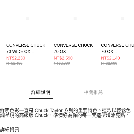
CONVERSE CHUCK
CONVERSE CHUCK
CONVERSE CH
70 WIDE OX
70 OX
70 OX
BLACK/BLACK/EGRE
EGRET/EGRET/EGR
PAPYRUS/EGRE
NT$2,230
NT$2,590
NT$2,140
NT$2,480
NT$2,880
NT$2,680
T 男女 休閒鞋
ET 男女 休閒鞋
ACK 男女 休閒鞋
A10358C
A16989C
A15156C
詳細說明
相關推薦
鮮明色彩一直是 Chuck Taylor 系列的重要特色。這款以輕鬆色
調呈現的高級版 Chuck，準備好為你的每一套造型增添亮點。
詳細資訊