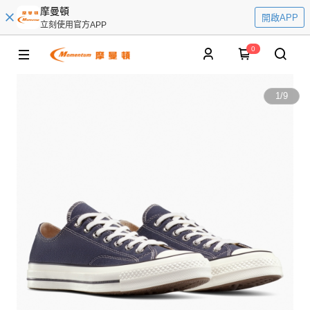
摩曼頓
開啟APP
立刻使用官方APP
0
1
/
9