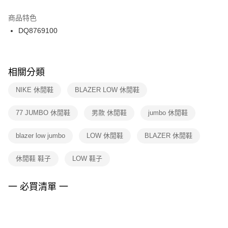
結帳頁面，進行簡訊認證並確認金額後，即可完成結帳。
２．訂單成立數日內，您將收到繳費通知簡訊。
商品特色
付款後門市自取
３．收到繳費通知簡訊後14天內，點擊此簡訊中的連結，可透過四大超商／
DQ8769100
每筆NT$100，滿NT$1,500(含以上)免運費
ATM／網路銀行／等多元方式進行付款，方視為交易完成。
※ 請注意：結帳手續完成當下不需立刻繳費，但若您需要取消訂單，請聯絡
購買商品的店家。未經商家同意取消之訂單仍視為有效，需透過AFTEE先享
後付繳納相關費用。
※ 交易是否成功請以「AFTEE先享後付 」之結帳頁面顯示為準，若有關於
相關分類
是否繳費成功／繳費後需取消欲退款等相關疑問，請聯繫「AFTEE先享後付
客戶支援中心」
https://netprotections.freshdesk.com/support/home
NIKE 休閒鞋
BLAZER LOW 休閒鞋
【注意事項】
77 JUMBO 休閒鞋
男款 休閒鞋
jumbo 休閒鞋
１．透過由恩沛科技股份有限公司提供之「AFTEE先享後付」服務完成之交
易，需依本服務之必要範圍內提供個人資料，並將交易相關給付款項請求債
權轉讓予恩沛科技股份有限公司。
blazer low jumbo
LOW 休閒鞋
BLAZER 休閒鞋
２．關於個人資料處理事宜，請瀏覽以下網址：
https://aftee.tw/terms/#terms3
休閒鞋 鞋子
LOW 鞋子
３．未成年的使用者請事先徵得法定代理人或監護人之同意方可使用
「AFTEE先享後付」，若未經同意申辦者引起之損失，本公司不負相關責
任。
一 必買清單 一
４．使用「AFTEE先享後付」時，將依據個別帳號之用戶狀況，依本公司即
時審查核予不同之上限額度；若仍有額度不足之情形，本公司將視審查結果
請求用戶進行身份認證。
５．嚴禁一人註冊多個帳號或使用他人資訊註冊。若發現惡意使用之情形，
恩沛科技股份有限公司將有權停止該用戶之使用額度並採取法律行動。