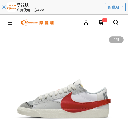
摩曼頓
開啟APP
立刻使用官方APP
0
1
/
8