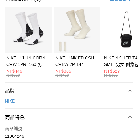
信用卡分期付款
3 期 0 利率 每期
NT$1,033
21家銀行
合作金庫商業銀行
第一商業銀行
LINE Pay
華南商業銀行
彰化商業銀行
Apple Pay
上海商業儲蓄銀行
台北富邦商業銀行
國泰世華商業銀行
兆豐國際商業銀行
悠遊付
臺灣中小企業銀行
台中商業銀行
NIKE U J UNICORN
NIKE U NK ED CSH
NIKE NK HERIT
匯豐（台灣）商業銀行
華泰商業銀行
CRW 1PR -160 男女
CREW 2P-144
SMIT 男女 側背
全盈+PAY
聯邦商業銀行
遠東國際商業銀行
中統襪 FZ3393100
EMBRDY 男女 短統襪
BA5871010
NT$446
NT$365
NT$527
元大商業銀行
永豐商業銀行
NT$550
NT$450
NT$650
AFTEE先享後付
FZ3073133
玉山商業銀行
星展（台灣）商業銀行
相關說明
台新國際商業銀行
中國信託商業銀行
品牌
【關於「AFTEE先享後付」】
台灣樂天信用卡公司
AFTEE先享後付是「在收到商品之後才付款」的支付方式。 讓您購物簡單
運送方式
NIKE
便利好安心！
１．簡單：不需註冊會員、不需綁卡、不需儲值。
7-11取貨(快速到店)
２．便利：只要手機號碼，簡訊認證，即可結帳。
商品特色
每筆NT$100，滿NT$1,500(含以上)免運費
３．安心：先確認商品／服務後，再付款。
商品編號
宅配
【「AFTEE先享後付」結帳流程】
１．於結帳方式選擇「AFTEE先享後付」後，將跳轉至「AFTEE先享後付」
11064246
每筆NT$100，滿NT$1,500(含以上)免運費