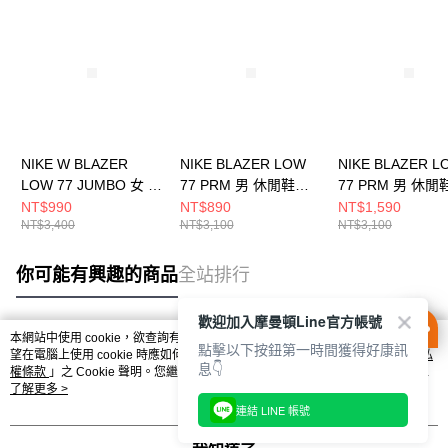
NIKE W BLAZER
NIKE BLAZER LOW
NIKE BLAZER L
LOW 77 JUMBO 女 休
77 PRM 男 休閒鞋
77 PRM 男 休閒
閒鞋 DX6043171
DV0801100
DO9799100
NT$990
NT$890
NT$1,590
NT$3,400
NT$3,100
NT$3,100
你可能有興趣的商品
全站排行
歡迎加入摩曼頓Line官方帳號
本網站中使用 cookie，欲查詢有關本網站使用 cookie 方式之詳情，及若您不希
點擊以下按鈕第一時間獲得好康訊
熱門標籤
望在電腦上使用 cookie 時應如何變更電腦的 cookie 設定，請參閱本網站「
隱私
息👇
權條款
」之 Cookie 聲明。您繼續使用本網站即表示您同意本公司得按本網站使
用條款之 Cookie 聲明使用 cookie。
了解更多 >
連結 LINE 帳號