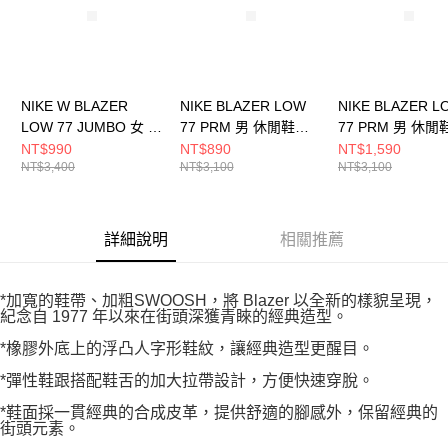
NIKE W BLAZER
NIKE BLAZER LOW
NIKE BLAZER L
LOW 77 JUMBO 女 休
77 PRM 男 休閒鞋
77 PRM 男 休閒
閒鞋 DX6043171
DV0801100
DO9799100
NT$990
NT$890
NT$1,590
NT$3,400
NT$3,100
NT$3,100
詳細說明
相關推薦
*加寬的鞋帶、加粗SWOOSH，將 Blazer 以全新的樣貌呈現，
紀念自 1977 年以來在街頭深獲青睞的經典造型。
*橡膠外底上的浮凸人字形鞋紋，讓經典造型更醒目。
*彈性鞋跟搭配鞋舌的加大拉帶設計，方便快速穿脫。
*鞋面採一貫經典的合成皮革，提供舒適的腳感外，保留經典的
街頭元素。