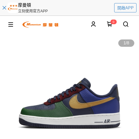
摩曼頓
開啟APP
立刻使用官方APP
0
1
/
8