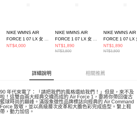
NIKE WMNS AIR
NIKE WMNS AIR
NIKE WMNS AIR
FORCE 1 07 LX 女 休
FORCE 1 07 LX 女 休
FORCE 1 07 LX
閒鞋 IO7595211
閒鞋 DQ5079001
閒鞋 HF5719139
NT$4,000
NT$1,890
NT$1,890
NT$3,800
NT$3,800
詳細說明
相關推薦
90 年代來電了：「請把我們的風格還給我們！」但是，來不及
啦！這雙由兩大經典交織而成的 Air Force 1，要將你帶回復古
籃球時尚的巔峰。滿版象徵性品牌標誌向經典的 Air Command
Force 致敬，並以高級層次皮革和大膽色彩完成造型。繫上鞋
帶，動力加倍。