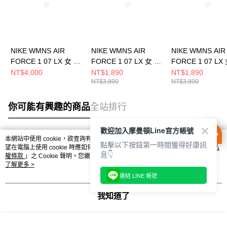
NIKE WMNS AIR
NIKE WMNS AIR
NIKE WMNS AIR
FORCE 1 07 LX 女 休
FORCE 1 07 LX 女 休
FORCE 1 07 LX
閒鞋 IO7595211
閒鞋 DQ5079001
閒鞋 HF5719139
NT$4,000
NT$1,890
NT$1,890
NT$3,800
NT$3,800
你可能有興趣的商品
全站排行
歡迎加入摩曼頓Line官方帳號
本網站中使用 cookie，欲查詢有關本網站使用 cookie 方式之詳情，及若您不希
點擊以下按鈕第一時間獲得好康訊
熱門標籤
望在電腦上使用 cookie 時應如何變更電腦的 cookie 設定，請參閱本網站「
隱私
息👇
權條款
」之 Cookie 聲明。您繼續使用本網站即表示您同意本公司得按本網站使
用條款之 Cookie 聲明使用 cookie。
了解更多 >
連結 LINE 帳號
我知道了