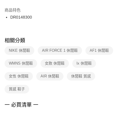
結帳頁面，進行簡訊認證並確認金額後，即可完成結帳。
２．訂單成立數日內，您將收到繳費通知簡訊。
商品特色
付款後門市自取
３．收到繳費通知簡訊後14天內，點擊此簡訊中的連結，可透過四大超商／
DR0148300
每筆NT$100，滿NT$1,500(含以上)免運費
ATM／網路銀行／等多元方式進行付款，方視為交易完成。
※ 請注意：結帳手續完成當下不需立刻繳費，但若您需要取消訂單，請聯絡
購買商品的店家。未經商家同意取消之訂單仍視為有效，需透過AFTEE先享
後付繳納相關費用。
※ 交易是否成功請以「AFTEE先享後付 」之結帳頁面顯示為準，若有關於
相關分類
是否繳費成功／繳費後需取消欲退款等相關疑問，請聯繫「AFTEE先享後付
客戶支援中心」
https://netprotections.freshdesk.com/support/home
NIKE 休閒鞋
AIR FORCE 1 休閒鞋
AF1 休閒鞋
【注意事項】
WMNS 休閒鞋
女款 休閒鞋
lx 休閒鞋
１．透過由恩沛科技股份有限公司提供之「AFTEE先享後付」服務完成之交
易，需依本服務之必要範圍內提供個人資料，並將交易相關給付款項請求債
權轉讓予恩沛科技股份有限公司。
女性 休閒鞋
AIR 休閒鞋
休閒鞋 質感
２．關於個人資料處理事宜，請瀏覽以下網址：
https://aftee.tw/terms/#terms3
質感 鞋子
３．未成年的使用者請事先徵得法定代理人或監護人之同意方可使用
「AFTEE先享後付」，若未經同意申辦者引起之損失，本公司不負相關責
任。
一 必買清單 一
４．使用「AFTEE先享後付」時，將依據個別帳號之用戶狀況，依本公司即
時審查核予不同之上限額度；若仍有額度不足之情形，本公司將視審查結果
請求用戶進行身份認證。
５．嚴禁一人註冊多個帳號或使用他人資訊註冊。若發現惡意使用之情形，
恩沛科技股份有限公司將有權停止該用戶之使用額度並採取法律行動。