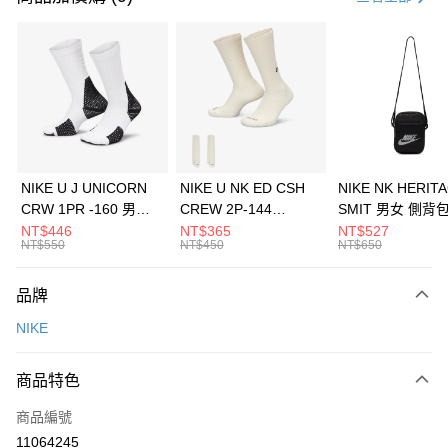
信用卡分期付款
3 期 0 利率 每期
NT$1,266
21家銀行
合作金庫商業銀行
第一商業銀行
LINE Pay
華南商業銀行
彰化商業銀行
Apple Pay
上海商業儲蓄銀行
台北富邦商業銀行
國泰世華商業銀行
兆豐國際商業銀行
悠遊付
臺灣中小企業銀行
台中商業銀行
NIKE U J UNICORN
NIKE U NK ED CSH
NIKE NK HERIT
匯豐（台灣）商業銀行
華泰商業銀行
CRW 1PR -160 男女
CREW 2P-144
SMIT 男女 側背
全盈+PAY
聯邦商業銀行
遠東國際商業銀行
中統襪 FZ3393100
EMBRDY 男女 短統襪
BA5871010
NT$446
NT$365
NT$527
元大商業銀行
永豐商業銀行
NT$550
NT$450
NT$650
AFTEE先享後付
FZ3073133
玉山商業銀行
星展（台灣）商業銀行
相關說明
台新國際商業銀行
中國信託商業銀行
品牌
【關於「AFTEE先享後付」】
台灣樂天信用卡公司
AFTEE先享後付是「在收到商品之後才付款」的支付方式。 讓您購物簡單
運送方式
NIKE
便利好安心！
１．簡單：不需註冊會員、不需綁卡、不需儲值。
7-11取貨(快速到店)
２．便利：只要手機號碼，簡訊認證，即可結帳。
商品特色
每筆NT$100，滿NT$1,500(含以上)免運費
３．安心：先確認商品／服務後，再付款。
商品編號
宅配
【「AFTEE先享後付」結帳流程】
１．於結帳方式選擇「AFTEE先享後付」後，將跳轉至「AFTEE先享後付」
11064245
每筆NT$100，滿NT$1,500(含以上)免運費