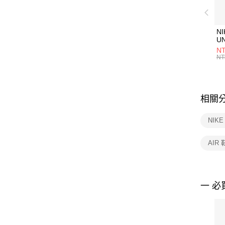
NI
U
1P
NT
統
NT
相關
NIK
AIR
一 必