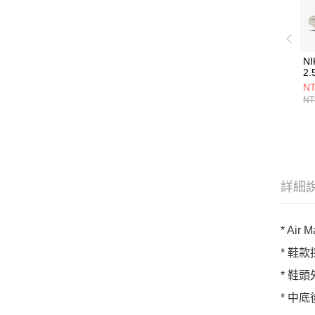
NI
2
FZ
NT
NT
詳細
* Air
* 鞋
* 鞋頭
* 中