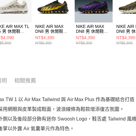
動。
KE AIR MAX TL
NIKE AIR MAX
NIKE AIR MAX
NIKE AIR
.5 男 休閒鞋
DN8 男 休閒鞋
DN8 男 休閒鞋
DN8 男 
4110012
IH4119006
FQ7860009
IH411920
$4,090
NT$4,390
NT$4,390
NT$4,390
$5,800
NT$6,300
NT$6,300
NT$6,300
說明
相關推薦
 Max TW 1 以 Air Max Tailwind 與 Air Max Plus 作為基礎結合打
款採用網眼與皮革製成鞋面，波浪線條為鞋款增添復古氛圍。
外側以及後段部分飾有迷你 Swoosh Logo，鞋舌處 Tailwind 
底後掌以外露 Air 氣囊單元作為特色。