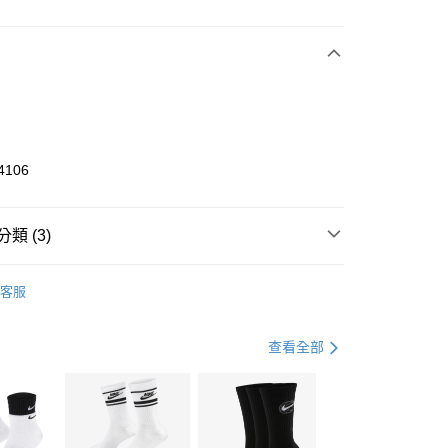
次付款
期付款
0 利率 每期
NT$1,500
21家銀行
庫商業銀行
第一商業銀行
業銀行
彰化商業銀行
業儲蓄銀行
台北富邦商業銀行
華商業銀行
兆豐國際商業銀行
4106
小企業銀行
台中商業銀行
台灣）商業銀行
華泰商業銀行
業銀行
遠東國際商業銀行
類 (3)
業銀行
永豐商業銀行
享後付
業銀行
星展（台灣）商業銀行
KE
全系列鞋款
客服
際商業銀行
中國信託商業銀行
FTEE先享後付」】
鞋類
休閒鞋
天信用卡公司
先享後付是「在收到商品之後才付款」的支付方式。 讓您購物簡單
心！
休閒戶外
鞋
查看全部
：不需註冊會員、不需綁卡、不需儲值。
：只要手機號碼，簡訊認證，即可結帳。
(快速到店)
：先確認商品／服務後，再付款。
00，滿NT$1,500(含以上)免運費
EE先享後付」結帳流程】
方式選擇「AFTEE先享後付」後，將跳轉至「AFTEE先享後