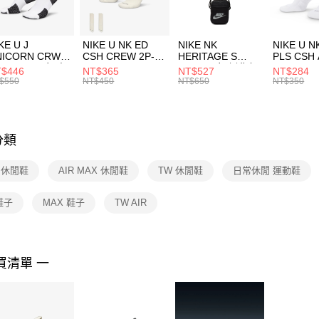
付」結帳
每筆NT$1
２．訂單
３．收到繳
付款後門
KE U J
NIKE U NK ED
NIKE NK
NIKE U N
／ATM／
NICORN CRW
CSH CREW 2P-
HERITAGE S
PLS CSH 
每筆NT$1
※ 請注意
R -160 男女 中
144 EMBRDY 男
SMIT 男女 側背包
144 DBL
$446
NT$365
NT$527
NT$284
絡購買商品
襪 FZ3393100
女 短統襪
BA5871010
襪 DH405
$550
NT$450
NT$650
NT$350
先享後付
FZ3073133
※ 交易是
是否繳費成
付客戶支
分類
【注意事
１．透過由
E 休閒鞋
AIR MAX 休閒鞋
TW 休閒鞋
日常休閒 運動鞋
交易，需
求債權轉
２．關於
 鞋子
MAX 鞋子
TW AIR
https://aft
３．未成
「AFTE
任。
買清單 一
４．使用「
即時審查
結果請求
５．嚴禁
形，恩沛