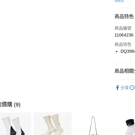
信用卡一
NIKE
信用卡分
商品特色
3 期 
商品編號
合作金
LINE Pay
11064236
華南商
Apple Pay
上海商
商品特色
國泰世
DQ398
悠遊付
臺灣中
匯豐（
全盈+PAY
聯邦商
商品相關分
元大商
AFTEE先
玉山商
品牌
NI
相關說明
分享
台新國
【關於「A
男性商品
台灣樂
AFTEE
便利好安
運動類型
運送方式
價購 (9)
１．簡單
２．便利
7-11取貨
３．安心
每筆NT$1
【「AFT
宅配
１．於結帳