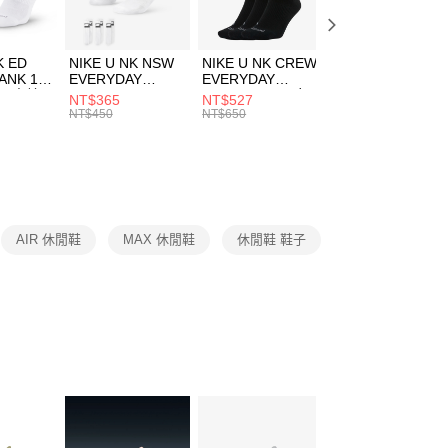
頁面，進行簡訊認證並確認金額後，即可完成結帳。
00，滿NT$1,500(含以上)免運費
成立數日內，您將收到繳費通知簡訊。
費通知簡訊後14天內，點擊此簡訊中的連結，可透過四大超商
市自取
K ED
NIKE U NK NSW
NIKE U NK CREW
NIKE U NK
網路銀行／等多元方式進行付款，方視為交易完成。
ANK 1P
EVERYDAY
EVERYDAY
EVERYDAY LTW
00，滿NT$1,500(含以上)免運費
：結帳手續完成當下不需立刻繳費，但若您需要取消訂單，請聯
 男 中統
ESSENTIAL CR
BBALL 3PR 男女
ANKLE 3PR 男女
NT$365
NT$527
NT$365
的店家。未經商家同意取消之訂單仍視為有效，需透過AFTEE
8104
男女 短統襪
長統襪
踝襪 SX7677010
NT$450
NT$650
NT$450
繳納相關費用。
DX5089103
DA2123010
否成功請以「AFTEE先享後付 」之結帳頁面顯示為準，若有關於
功／繳費後需取消欲退款等相關疑問，請聯繫「AFTEE先享後
援中心」
https://netprotections.freshdesk.com/support/home
項】
恩沛科技股份有限公司提供之「AFTEE先享後付」服務完成之
AIR 休閒鞋
MAX 休閒鞋
休閒鞋 鞋子
依本服務之必要範圍內提供個人資料，並將交易相關給付款項請
讓予恩沛科技股份有限公司。
個人資料處理事宜，請瀏覽以下網址：
ee.tw/terms/#terms3
年的使用者請事先徵得法定代理人或監護人之同意方可使用
E先享後付」，若未經同意申辦者引起之損失，本公司不負相關責
AFTEE先享後付」時，將依據個別帳號之用戶狀況，依本公司
核予不同之上限額度；若仍有額度不足之情形，本公司將視審查
用戶進行身份認證。
一人註冊多個帳號或使用他人資訊註冊。若發現惡意使用之情
科技股份有限公司將有權停止該用戶之使用額度並採取法律行