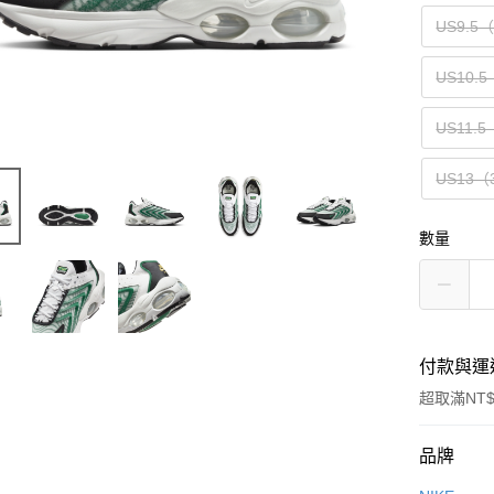
US9.5
US10.5
US11.5
US13（
數量
付款與運
超取滿NT$
付款方式
品牌