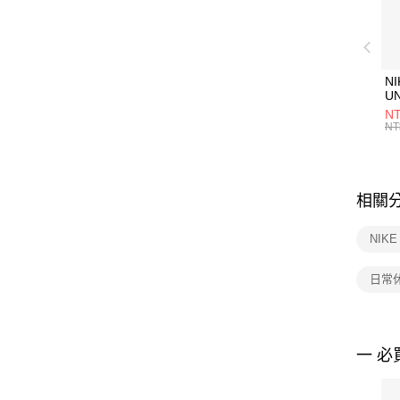
NI
U
1P
NT
統
NT
相關
NIKE
日常
一 必