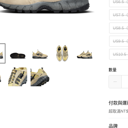
US6.5
US7.5
US8.5
US9.5
US10.5
數量
付款與運
超取滿NT$
付款方式
品牌