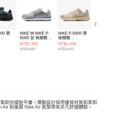
一人註冊多個帳號或使用他人資訊註冊。若發現惡意使用之情
科技股份有限公司將有權停止該用戶之使用額度並採取法律行
000 男
NIKE W NIKE P-
NIKE P-6000 男
NIKE LD-1000 男
6000 女 休閒鞋
休閒鞋
休閒鞋
0
BV1021014
IM6648009
IM8059325
NT$2,390
NT$2,490
NT$2,390
NT$3,400
NT$3,600
NT$3,400
野跑基因，幫助你擺脫平庸。運動設計採用優質材質和柔和
r 和後跟 Nike Air 氣墊帶來非凡舒適體驗。