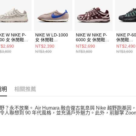
５．嚴禁
形，恩沛
動。
KE W NIKE P-
NIKE W LD-1000
NIKE W NIKE P-
NIKE P-6
000 女 休閒鞋
女 休閒鞋
6000 女 休閒鞋
休閒鞋
5237100
HF3227602
IM5237600
IM599706
$2,690
NT$2,390
NT$2,690
NT$2,490
$3,800
NT$3,400
NT$3,800
NT$3,600
說明
相關推薦
野？永不放棄。 Air Humara 融合復古氣息與 Nike 越
令人聯想到 90 年代風格，並充滿戶外魅力。此外，前腳掌 Zoom Ai