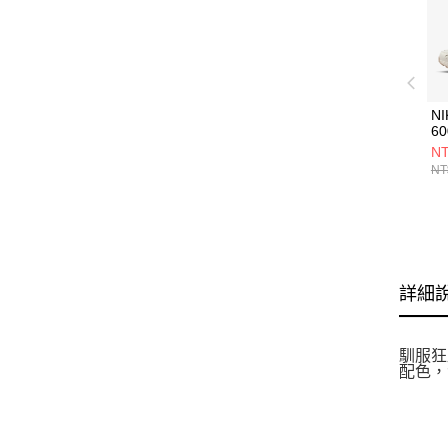
NI
6
IM
NT
NT
詳細
馴服狂
配色，