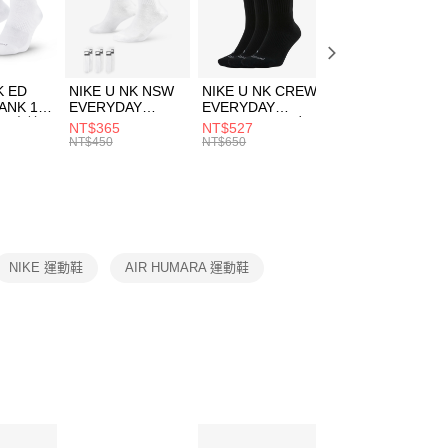
EE先享後付」結帳流程】
方式選擇「AFTEE先享後付」後，將跳轉至「AFTEE先享後
頁面，進行簡訊認證並確認金額後，即可完成結帳。
00，滿NT$1,500(含以上)免運費
成立數日內，您將收到繳費通知簡訊。
費通知簡訊後14天內，點擊此簡訊中的連結，可透過四大超商
市自取
K ED
NIKE U NK NSW
NIKE U NK CREW
NIKE U NK
網路銀行／等多元方式進行付款，方視為交易完成。
ANK 1P
EVERYDAY
EVERYDAY
EVERYDAY LTW
00，滿NT$1,500(含以上)免運費
：結帳手續完成當下不需立刻繳費，但若您需要取消訂單，請聯
 男 中統
ESSENTIAL CR
BBALL 3PR 男女
ANKLE 3PR 男女
NT$365
NT$527
NT$365
的店家。未經商家同意取消之訂單仍視為有效，需透過AFTEE
8104
男女 短統襪
長統襪
踝襪 SX7677010
NT$450
NT$650
NT$450
繳納相關費用。
DX5089103
DA2123010
否成功請以「AFTEE先享後付 」之結帳頁面顯示為準，若有關於
功／繳費後需取消欲退款等相關疑問，請聯繫「AFTEE先享後
援中心」
https://netprotections.freshdesk.com/support/home
項】
恩沛科技股份有限公司提供之「AFTEE先享後付」服務完成之
NIKE 運動鞋
AIR HUMARA 運動鞋
依本服務之必要範圍內提供個人資料，並將交易相關給付款項請
讓予恩沛科技股份有限公司。
個人資料處理事宜，請瀏覽以下網址：
ee.tw/terms/#terms3
年的使用者請事先徵得法定代理人或監護人之同意方可使用
E先享後付」，若未經同意申辦者引起之損失，本公司不負相關責
AFTEE先享後付」時，將依據個別帳號之用戶狀況，依本公司
核予不同之上限額度；若仍有額度不足之情形，本公司將視審查
用戶進行身份認證。