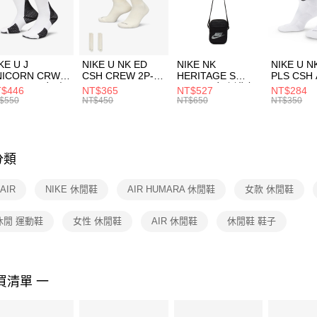
【「AFT
宅配
１．於結帳
付」結帳
每筆NT$1
２．訂單
３．收到繳
付款後門
KE U J
NIKE U NK ED
NIKE NK
NIKE U N
／ATM／
NICORN CRW
CSH CREW 2P-
HERITAGE S
PLS CSH 
每筆NT$1
※ 請注意
R -160 男女 中
144 EMBRDY 男
SMIT 男女 側背包
144 DBL
$446
NT$365
NT$527
NT$284
絡購買商品
襪 FZ3393100
女 短統襪
BA5871010
襪 DH405
$550
NT$450
NT$650
NT$350
先享後付
FZ3073133
※ 交易是
是否繳費成
付客戶支
分類
【注意事
１．透過由
 AIR
NIKE 休閒鞋
AIR HUMARA 休閒鞋
女款 休閒鞋
交易，需
求債權轉
２．關於
休閒 運動鞋
女性 休閒鞋
AIR 休閒鞋
休閒鞋 鞋子
https://aft
３．未成
「AFTE
任。
買清單 一
４．使用「
即時審查
結果請求