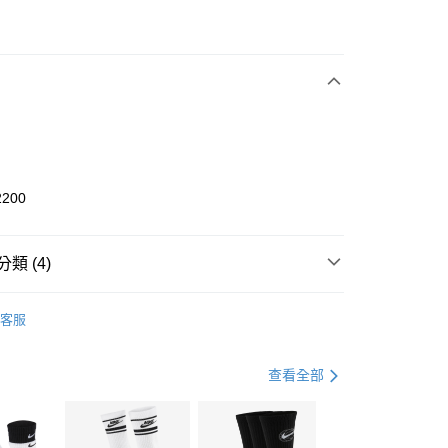
次付款
期付款
0 利率 每期
NT$1,800
21家銀行
庫商業銀行
第一商業銀行
業銀行
彰化商業銀行
業儲蓄銀行
台北富邦商業銀行
華商業銀行
兆豐國際商業銀行
2200
小企業銀行
台中商業銀行
台灣）商業銀行
華泰商業銀行
業銀行
遠東國際商業銀行
類 (4)
業銀行
永豐商業銀行
享後付
業銀行
星展（台灣）商業銀行
KE
全系列鞋款
客服
際商業銀行
中國信託商業銀行
FTEE先享後付」】
鞋類
休閒鞋
天信用卡公司
先享後付是「在收到商品之後才付款」的支付方式。 讓您購物簡單
心！
休閒戶外
鞋
查看全部
：不需註冊會員、不需綁卡、不需儲值。
：只要手機號碼，簡訊認證，即可結帳。
春日輕出走｜休閒鞋 4折起
(快速到店)
：先確認商品／服務後，再付款。
00，滿NT$1,500(含以上)免運費