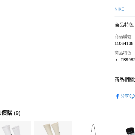
信用卡一
NIKE
信用卡分
商品特色
3 期 
商品編號
合作金
LINE Pay
11064138
華南商
Apple Pay
上海商
商品特色
國泰世
FB998
悠遊付
臺灣中
匯豐（
全盈+PAY
聯邦商
商品相關分
元大商
AFTEE先
玉山商
品牌
NI
相關說明
分享
台新國
【關於「A
女性商品
台灣樂
AFTEE
便利好安
運動類型
運送方式
價購 (9)
１．簡單
２．便利
促銷活動
7-11取貨
３．安心
每筆NT$1