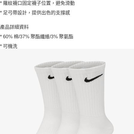
* 羅紋襪口固定襪子位置，避免滑動
* 足弓帶設計，提供出色的支撐感
產品詳細資料
* 60% 棉/37% 聚酯纖維/3% 聚氨酯
* 可機洗