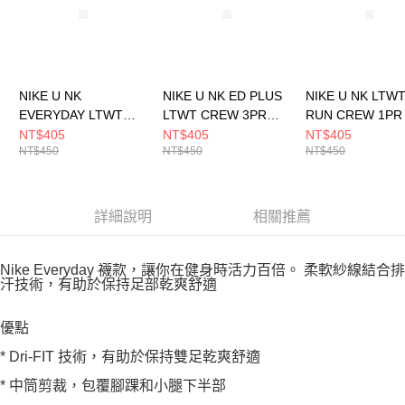
NIKE U NK
NIKE U NK ED PLUS
NIKE U NK LTW
EVERYDAY LTWT
LTWT CREW 3PR
RUN CREW 1PR 
CREW 3PR 男 中統襪
132 男 中統襪
200 男女 中統襪
NT$405
NT$405
NT$405
NT$450
NT$450
NT$450
SX7676010
SX6891915
HV6919702
詳細說明
相關推薦
Nike Everyday 襪款，讓你在健身時活力百倍。 柔軟紗線結合排
汗技術，有助於保持足部乾爽舒適
優點
* Dri-FIT 技術，有助於保持雙足乾爽舒適
* 中筒剪裁，包覆腳踝和小腿下半部