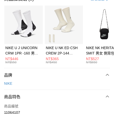
信用卡分期付款
3 期 0 利率 每期
NT$150
21家銀行
合作金庫商業銀行
第一商業銀行
LINE Pay
華南商業銀行
彰化商業銀行
Apple Pay
上海商業儲蓄銀行
台北富邦商業銀行
國泰世華商業銀行
兆豐國際商業銀行
悠遊付
臺灣中小企業銀行
台中商業銀行
NIKE U J UNICORN
NIKE U NK ED CSH
NIKE NK HERIT
匯豐（台灣）商業銀行
華泰商業銀行
CRW 1PR -160 男女
CREW 2P-144
SMIT 男女 側背
全盈+PAY
聯邦商業銀行
遠東國際商業銀行
中統襪 FZ3393100
EMBRDY 男女 短統襪
BA5871010
NT$446
NT$365
NT$527
元大商業銀行
永豐商業銀行
NT$550
NT$450
NT$650
AFTEE先享後付
FZ3073133
玉山商業銀行
星展（台灣）商業銀行
相關說明
台新國際商業銀行
中國信託商業銀行
品牌
【關於「AFTEE先享後付」】
台灣樂天信用卡公司
AFTEE先享後付是「在收到商品之後才付款」的支付方式。 讓您購物簡單
運送方式
NIKE
便利好安心！
１．簡單：不需註冊會員、不需綁卡、不需儲值。
7-11取貨(快速到店)
２．便利：只要手機號碼，簡訊認證，即可結帳。
商品特色
每筆NT$100，滿NT$1,500(含以上)免運費
３．安心：先確認商品／服務後，再付款。
商品編號
宅配
【「AFTEE先享後付」結帳流程】
１．於結帳方式選擇「AFTEE先享後付」後，將跳轉至「AFTEE先享後付」
11064107
每筆NT$100，滿NT$1,500(含以上)免運費