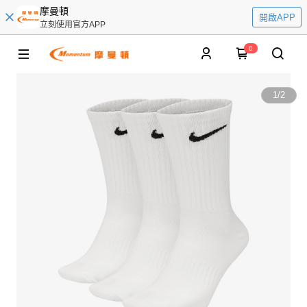
摩曼頓
開啟APP
立刻使用官方APP
0
1
/
2