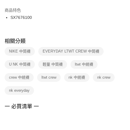
結帳頁面，進行簡訊認證並確認金額後，即可完成結帳。
２．訂單成立數日內，您將收到繳費通知簡訊。
商品特色
付款後門市自取
３．收到繳費通知簡訊後14天內，點擊此簡訊中的連結，可透過四大超商／
SX7676100
每筆NT$100，滿NT$1,500(含以上)免運費
ATM／網路銀行／等多元方式進行付款，方視為交易完成。
※ 請注意：結帳手續完成當下不需立刻繳費，但若您需要取消訂單，請聯絡
購買商品的店家。未經商家同意取消之訂單仍視為有效，需透過AFTEE先享
後付繳納相關費用。
※ 交易是否成功請以「AFTEE先享後付 」之結帳頁面顯示為準，若有關於
相關分類
是否繳費成功／繳費後需取消欲退款等相關疑問，請聯繫「AFTEE先享後付
客戶支援中心」
https://netprotections.freshdesk.com/support/home
NIKE 中筒襪
EVERYDAY LTWT CREW 中筒襪
【注意事項】
U NK 中筒襪
輕量 中筒襪
ltwt 中統襪
１．透過由恩沛科技股份有限公司提供之「AFTEE先享後付」服務完成之交
易，需依本服務之必要範圍內提供個人資料，並將交易相關給付款項請求債
權轉讓予恩沛科技股份有限公司。
crew 中統襪
ltwt crew
nk 中統襪
nk crew
２．關於個人資料處理事宜，請瀏覽以下網址：
https://aftee.tw/terms/#terms3
nk everyday
３．未成年的使用者請事先徵得法定代理人或監護人之同意方可使用
「AFTEE先享後付」，若未經同意申辦者引起之損失，本公司不負相關責
任。
一 必買清單 一
４．使用「AFTEE先享後付」時，將依據個別帳號之用戶狀況，依本公司即
時審查核予不同之上限額度；若仍有額度不足之情形，本公司將視審查結果
請求用戶進行身份認證。
５．嚴禁一人註冊多個帳號或使用他人資訊註冊。若發現惡意使用之情形，
恩沛科技股份有限公司將有權停止該用戶之使用額度並採取法律行動。