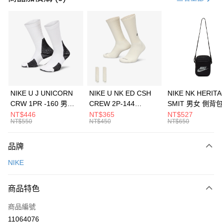
信用卡分期付款
3 期 0 利率 每期
NT$1,633
21家銀行
合作金庫商業銀行
第一商業銀行
LINE Pay
華南商業銀行
彰化商業銀行
Apple Pay
上海商業儲蓄銀行
台北富邦商業銀行
國泰世華商業銀行
兆豐國際商業銀行
悠遊付
臺灣中小企業銀行
台中商業銀行
NIKE U J UNICORN
NIKE U NK ED CSH
NIKE NK HERIT
匯豐（台灣）商業銀行
華泰商業銀行
CRW 1PR -160 男女
CREW 2P-144
SMIT 男女 側背
全盈+PAY
聯邦商業銀行
遠東國際商業銀行
中統襪 FZ3393100
EMBRDY 男女 短統襪
BA5871010
NT$446
NT$365
NT$527
元大商業銀行
永豐商業銀行
NT$550
NT$450
NT$650
AFTEE先享後付
FZ3073133
玉山商業銀行
星展（台灣）商業銀行
相關說明
台新國際商業銀行
中國信託商業銀行
品牌
【關於「AFTEE先享後付」】
台灣樂天信用卡公司
AFTEE先享後付是「在收到商品之後才付款」的支付方式。 讓您購物簡單
運送方式
NIKE
便利好安心！
１．簡單：不需註冊會員、不需綁卡、不需儲值。
7-11取貨(快速到店)
２．便利：只要手機號碼，簡訊認證，即可結帳。
商品特色
每筆NT$100，滿NT$1,500(含以上)免運費
３．安心：先確認商品／服務後，再付款。
商品編號
宅配
【「AFTEE先享後付」結帳流程】
１．於結帳方式選擇「AFTEE先享後付」後，將跳轉至「AFTEE先享後付」
11064076
每筆NT$100，滿NT$1,500(含以上)免運費