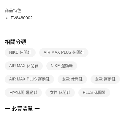
結帳頁面，進行簡訊認證並確認金額後，即可完成結帳。
２．訂單成立數日內，您將收到繳費通知簡訊。
商品特色
付款後門市自取
３．收到繳費通知簡訊後14天內，點擊此簡訊中的連結，可透過四大超商／
FV8480002
每筆NT$100，滿NT$1,500(含以上)免運費
ATM／網路銀行／等多元方式進行付款，方視為交易完成。
※ 請注意：結帳手續完成當下不需立刻繳費，但若您需要取消訂單，請聯絡
購買商品的店家。未經商家同意取消之訂單仍視為有效，需透過AFTEE先享
後付繳納相關費用。
※ 交易是否成功請以「AFTEE先享後付 」之結帳頁面顯示為準，若有關於
相關分類
是否繳費成功／繳費後需取消欲退款等相關疑問，請聯繫「AFTEE先享後付
客戶支援中心」
https://netprotections.freshdesk.com/support/home
NIKE 休閒鞋
AIR MAX PLUS 休閒鞋
【注意事項】
AIR MAX 休閒鞋
NIKE 運動鞋
１．透過由恩沛科技股份有限公司提供之「AFTEE先享後付」服務完成之交
易，需依本服務之必要範圍內提供個人資料，並將交易相關給付款項請求債
權轉讓予恩沛科技股份有限公司。
AIR MAX PLUS 運動鞋
女款 休閒鞋
女款 運動鞋
２．關於個人資料處理事宜，請瀏覽以下網址：
https://aftee.tw/terms/#terms3
日常休閒 運動鞋
女性 休閒鞋
PLUS 休閒鞋
３．未成年的使用者請事先徵得法定代理人或監護人之同意方可使用
「AFTEE先享後付」，若未經同意申辦者引起之損失，本公司不負相關責
任。
一 必買清單 一
４．使用「AFTEE先享後付」時，將依據個別帳號之用戶狀況，依本公司即
時審查核予不同之上限額度；若仍有額度不足之情形，本公司將視審查結果
請求用戶進行身份認證。
５．嚴禁一人註冊多個帳號或使用他人資訊註冊。若發現惡意使用之情形，
恩沛科技股份有限公司將有權停止該用戶之使用額度並採取法律行動。