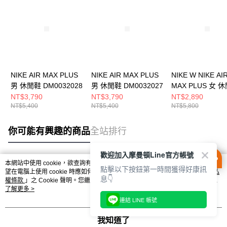
NIKE AIR MAX PLUS
NIKE AIR MAX PLUS
NIKE W NIKE AI
男 休閒鞋 DM0032028
男 休閒鞋 DM0032027
MAX PLUS 女 
FZ4342001
NT$3,790
NT$3,790
NT$2,890
NT$5,400
NT$5,400
NT$5,800
你可能有興趣的商品
全站排行
歡迎加入摩曼頓Line官方帳號
本網站中使用 cookie，欲查詢有關本網站使用 cookie 方式之詳情，及若您不希
點擊以下按鈕第一時間獲得好康訊
熱門標籤
望在電腦上使用 cookie 時應如何變更電腦的 cookie 設定，請參閱本網站「
隱私
息👇
權條款
」之 Cookie 聲明。您繼續使用本網站即表示您同意本公司得按本網站使
用條款之 Cookie 聲明使用 cookie。
了解更多 >
連結 LINE 帳號
我知道了