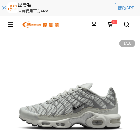
摩曼頓
開啟APP
立刻使用官方APP
0
1
/
10