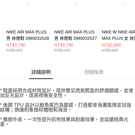
NIKE AIR MAX PLUS
NIKE AIR MAX PLUS
NIKE W NIKE AI
男 休閒鞋 DM0032028
男 休閒鞋 DM0032027
MAX PLUS 女 
FZ4342001
NT$3,790
NT$3,790
NT$2,890
NT$5,400
NT$5,400
NT$5,800
詳細說明
相關推薦
* 鞋面採用合成材質設計，提供雙足透氣輕盈的舒適腳感，並增
加反光設計，提高夜晚安全性。
* 後跟 TPU 設計以鯨魚尾巴為靈感，打造都會海灘風情並加強
結構；側邊則象徵棕櫚樹和海浪。
* 橡膠外底，一次性提升抓地效果與耐磨效果，並延續經典元
素。