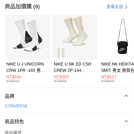
信用卡一次付款
商品加價購 (9)
查看全部
信用卡分期付款
3 期 0 利率 每期
NT$430
21家銀行
合作金庫商業銀行
第一商業銀行
LINE Pay
華南商業銀行
彰化商業銀行
Apple Pay
上海商業儲蓄銀行
台北富邦商業銀行
國泰世華商業銀行
兆豐國際商業銀行
悠遊付
臺灣中小企業銀行
台中商業銀行
NIKE U J UNICORN
NIKE U NK ED CSH
NIKE NK HERIT
匯豐（台灣）商業銀行
華泰商業銀行
CRW 1PR -160 男女
CREW 2P-144
SMIT 男女 側背
全盈+PAY
聯邦商業銀行
遠東國際商業銀行
中統襪 FZ3393100
EMBRDY 男女 短統襪
BA5871010
NT$446
NT$365
NT$527
元大商業銀行
永豐商業銀行
NT$550
NT$450
NT$650
AFTEE先享後付
FZ3073133
玉山商業銀行
星展（台灣）商業銀行
相關說明
台新國際商業銀行
中國信託商業銀行
品牌
【關於「AFTEE先享後付」】
台灣樂天信用卡公司
AFTEE先享後付是「在收到商品之後才付款」的支付方式。 讓您購物簡單
運送方式
CONVERSE
便利好安心！
１．簡單：不需註冊會員、不需綁卡、不需儲值。
7-11取貨(快速到店)
２．便利：只要手機號碼，簡訊認證，即可結帳。
商品特色
每筆NT$100，滿NT$1,500(含以上)免運費
３．安心：先確認商品／服務後，再付款。
商品編號
宅配
【「AFTEE先享後付」結帳流程】