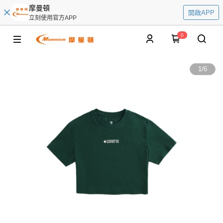
摩曼頓
開啟APP
立刻使用官方APP
0
1
/
6