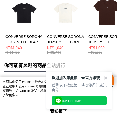
CONVERSE SORONA
CONVERSE SORONA
CONVERSE SO
JERSEY TEE BLACK
JERSEY TEE EGRET
JERSEY TEE
男 短袖上衣 MCH600-
男 短袖上衣 MCH600-
TOTALLY FUDG
NT$1,040
NT$1,040
NT$1,030
NT$1,490
NT$1,490
NT$1,290
023
W2Y
袖上衣 女 咖啡色
WCH663-J9T
你可能有興趣的商品
全站排行
歡迎加入摩曼頓Line官方帳號
本網站中使用 cookie，欲查詢有關本網站使用 cookie 方式之詳情，及若您不希
點擊以下按鈕第一時間獲得好康訊
熱門標籤
望在電腦上使用 cookie 時應如何變更電腦的 cookie 設定，請參閱本網站「
隱私
息👇
權條款
」之 Cookie 聲明。您繼續使用本網站即表示您同意本公司得按本網站使
用條款之 Cookie 聲明使用 cookie。
了解更多 >
連結 LINE 帳號
我知道了