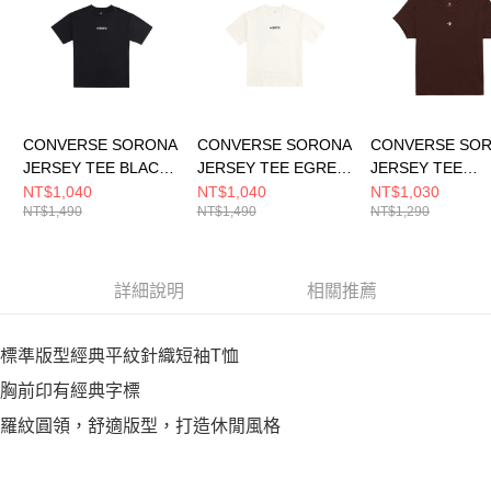
５．嚴禁一人註冊多個帳號或使用他人資訊註冊。若發現惡意使用之情形，
恩沛科技股份有限公司將有權停止該用戶之使用額度並採取法律行動。
CONVERSE SORONA
CONVERSE SORONA
CONVERSE SO
JERSEY TEE BLACK
JERSEY TEE EGRET
JERSEY TEE
男 短袖上衣 MCH600-
男 短袖上衣 MCH600-
TOTALLY FUDG
NT$1,040
NT$1,040
NT$1,030
NT$1,490
NT$1,490
NT$1,290
023
W2Y
袖上衣 女 咖啡色
WCH663-J9T
詳細說明
相關推薦
標準版型經典平紋針織短袖T恤
胸前印有經典字標
羅紋圓領，舒適版型，打造休閒風格