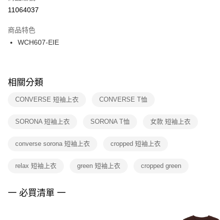
１．於結帳方式選擇「AFTEE先享後付」後，將跳轉至「AFTEE先享後付」
11064037
每筆NT$100，滿NT$1,500(含以上)免運費
結帳頁面，進行簡訊認證並確認金額後，即可完成結帳。
２．訂單成立數日內，您將收到繳費通知簡訊。
商品特色
付款後門市自取
３．收到繳費通知簡訊後14天內，點擊此簡訊中的連結，可透過四大超商／
WCH607-EIE
每筆NT$100，滿NT$1,500(含以上)免運費
ATM／網路銀行／等多元方式進行付款，方視為交易完成。
※ 請注意：結帳手續完成當下不需立刻繳費，但若您需要取消訂單，請聯絡
購買商品的店家。未經商家同意取消之訂單仍視為有效，需透過AFTEE先享
後付繳納相關費用。
※ 交易是否成功請以「AFTEE先享後付 」之結帳頁面顯示為準，若有關於
相關分類
是否繳費成功／繳費後需取消欲退款等相關疑問，請聯繫「AFTEE先享後付
客戶支援中心」
https://netprotections.freshdesk.com/support/home
CONVERSE 短袖上衣
CONVERSE T恤
【注意事項】
SORONA 短袖上衣
SORONA T恤
女款 短袖上衣
１．透過由恩沛科技股份有限公司提供之「AFTEE先享後付」服務完成之交
易，需依本服務之必要範圍內提供個人資料，並將交易相關給付款項請求債
權轉讓予恩沛科技股份有限公司。
converse sorona 短袖上衣
cropped 短袖上衣
２．關於個人資料處理事宜，請瀏覽以下網址：
https://aftee.tw/terms/#terms3
relax 短袖上衣
green 短袖上衣
cropped green
３．未成年的使用者請事先徵得法定代理人或監護人之同意方可使用
「AFTEE先享後付」，若未經同意申辦者引起之損失，本公司不負相關責
任。
一 必買清單 一
４．使用「AFTEE先享後付」時，將依據個別帳號之用戶狀況，依本公司即
時審查核予不同之上限額度；若仍有額度不足之情形，本公司將視審查結果
請求用戶進行身份認證。