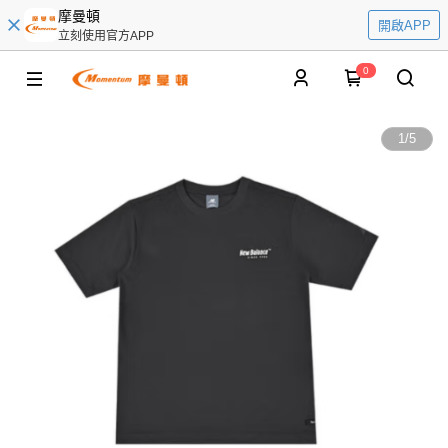
摩曼頓
開啟APP
立刻使用官方APP
0
1
/
5