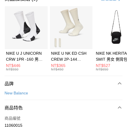
信用卡分期付款
3 期 0 利率 每期
NT$560
21家銀行
合作金庫商業銀行
第一商業銀行
LINE Pay
華南商業銀行
彰化商業銀行
Apple Pay
上海商業儲蓄銀行
台北富邦商業銀行
國泰世華商業銀行
兆豐國際商業銀行
悠遊付
臺灣中小企業銀行
台中商業銀行
NIKE U J UNICORN
NIKE U NK ED CSH
NIKE NK HERIT
匯豐（台灣）商業銀行
華泰商業銀行
CRW 1PR -160 男女
CREW 2P-144
SMIT 男女 側背
全盈+PAY
聯邦商業銀行
遠東國際商業銀行
中統襪 FZ3393100
EMBRDY 男女 短統襪
BA5871010
NT$446
NT$365
NT$527
元大商業銀行
永豐商業銀行
NT$550
NT$450
NT$650
AFTEE先享後付
FZ3073133
玉山商業銀行
星展（台灣）商業銀行
相關說明
台新國際商業銀行
中國信託商業銀行
品牌
【關於「AFTEE先享後付」】
台灣樂天信用卡公司
AFTEE先享後付是「在收到商品之後才付款」的支付方式。 讓您購物簡單
運送方式
New Balance
便利好安心！
１．簡單：不需註冊會員、不需綁卡、不需儲值。
7-11取貨(快速到店)
２．便利：只要手機號碼，簡訊認證，即可結帳。
商品特色
每筆NT$100，滿NT$1,500(含以上)免運費
３．安心：先確認商品／服務後，再付款。
商品編號
宅配
【「AFTEE先享後付」結帳流程】
１．於結帳方式選擇「AFTEE先享後付」後，將跳轉至「AFTEE先享後付」
11060015
每筆NT$100，滿NT$1,500(含以上)免運費