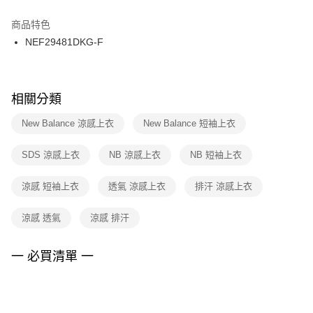
結帳頁面，進行簡訊認證並確認金額後，即可完成結帳。
２．訂單成立數日內，您將收到繳費通知簡訊。
商品特色
付款後門市自取
３．收到繳費通知簡訊後14天內，點擊此簡訊中的連結，可透過四大超商／
NEF29481DKG-F
每筆NT$100，滿NT$1,500(含以上)免運費
ATM／網路銀行／等多元方式進行付款，方視為交易完成。
※ 請注意：結帳手續完成當下不需立刻繳費，但若您需要取消訂單，請聯絡
購買商品的店家。未經商家同意取消之訂單仍視為有效，需透過AFTEE先享
後付繳納相關費用。
※ 交易是否成功請以「AFTEE先享後付 」之結帳頁面顯示為準，若有關於
相關分類
是否繳費成功／繳費後需取消欲退款等相關疑問，請聯繫「AFTEE先享後付
客戶支援中心」
https://netprotections.freshdesk.com/support/home
New Balance 涼感上衣
New Balance 短袖上衣
【注意事項】
SDS 涼感上衣
NB 涼感上衣
NB 短袖上衣
１．透過由恩沛科技股份有限公司提供之「AFTEE先享後付」服務完成之交
易，需依本服務之必要範圍內提供個人資料，並將交易相關給付款項請求債
權轉讓予恩沛科技股份有限公司。
涼感 短袖上衣
透氣 涼感上衣
排汗 涼感上衣
２．關於個人資料處理事宜，請瀏覽以下網址：
https://aftee.tw/terms/#terms3
涼感 透氣
涼感 排汗
３．未成年的使用者請事先徵得法定代理人或監護人之同意方可使用
「AFTEE先享後付」，若未經同意申辦者引起之損失，本公司不負相關責
任。
一 必買清單 一
４．使用「AFTEE先享後付」時，將依據個別帳號之用戶狀況，依本公司即
時審查核予不同之上限額度；若仍有額度不足之情形，本公司將視審查結果
請求用戶進行身份認證。
５．嚴禁一人註冊多個帳號或使用他人資訊註冊。若發現惡意使用之情形，
恩沛科技股份有限公司將有權停止該用戶之使用額度並採取法律行動。