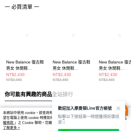
一 必買清單 一
New Balance 復古鞋
New Balance 復古鞋
New Balance 
男女 休閒鞋
男女 休閒鞋
男女 休閒鞋
U204LNPA-D
U204LNPB-D
U471VBA-D
NT$2,430
NT$2,430
NT$2,430
NT$3,480
NT$3,480
NT$3,480
你可能有興趣的商品
全站排行
歡迎加入摩曼頓Line官方帳號
本網站中使用 cookie，欲查詢有關本網站使用 cookie 方式之詳情，及若您不希
點擊以下按鈕第一時間獲得好康訊
熱門標籤
望在電腦上使用 cookie 時應如何變更電腦的 cookie 設定，請參閱本網站「
隱私
息👇
權條款
」之 Cookie 聲明。您繼續使用本網站即表示您同意本公司得按本網站使
用條款之 Cookie 聲明使用 cookie。
了解更多 >