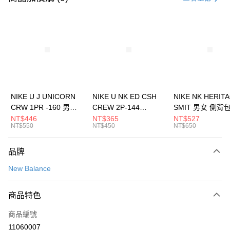
信用卡分期付款
3 期 0 利率 每期
NT$1,560
21家銀行
合作金庫商業銀行
第一商業銀行
LINE Pay
華南商業銀行
彰化商業銀行
Apple Pay
上海商業儲蓄銀行
台北富邦商業銀行
國泰世華商業銀行
兆豐國際商業銀行
悠遊付
臺灣中小企業銀行
台中商業銀行
NIKE U J UNICORN
NIKE U NK ED CSH
NIKE NK HERIT
匯豐（台灣）商業銀行
華泰商業銀行
CRW 1PR -160 男女
CREW 2P-144
SMIT 男女 側背
全盈+PAY
聯邦商業銀行
遠東國際商業銀行
中統襪 FZ3393100
EMBRDY 男女 短統襪
BA5871010
NT$446
NT$365
NT$527
元大商業銀行
永豐商業銀行
NT$550
NT$450
NT$650
AFTEE先享後付
FZ3073133
玉山商業銀行
星展（台灣）商業銀行
相關說明
台新國際商業銀行
中國信託商業銀行
品牌
【關於「AFTEE先享後付」】
台灣樂天信用卡公司
AFTEE先享後付是「在收到商品之後才付款」的支付方式。 讓您購物簡單
運送方式
New Balance
便利好安心！
１．簡單：不需註冊會員、不需綁卡、不需儲值。
7-11取貨(快速到店)
２．便利：只要手機號碼，簡訊認證，即可結帳。
商品特色
每筆NT$100，滿NT$1,500(含以上)免運費
３．安心：先確認商品／服務後，再付款。
商品編號
宅配
【「AFTEE先享後付」結帳流程】
１．於結帳方式選擇「AFTEE先享後付」後，將跳轉至「AFTEE先享後付」
11060007
每筆NT$100，滿NT$1,500(含以上)免運費