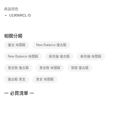
結帳頁面，進行簡訊認證並確認金額後，即可完成結帳。
２．訂單成立數日內，您將收到繳費通知簡訊。
商品特色
付款後門市自取
３．收到繳費通知簡訊後14天內，點擊此簡訊中的連結，可透過四大超商／
U1906RCL-D
每筆NT$100，滿NT$1,500(含以上)免運費
ATM／網路銀行／等多元方式進行付款，方視為交易完成。
※ 請注意：結帳手續完成當下不需立刻繳費，但若您需要取消訂單，請聯絡
購買商品的店家。未經商家同意取消之訂單仍視為有效，需透過AFTEE先享
後付繳納相關費用。
※ 交易是否成功請以「AFTEE先享後付 」之結帳頁面顯示為準，若有關於
相關分類
是否繳費成功／繳費後需取消欲退款等相關疑問，請聯繫「AFTEE先享後付
客戶支援中心」
https://netprotections.freshdesk.com/support/home
復古 休閒鞋
New Balance 復古鞋
【注意事項】
New Balance 休閒鞋
新百倫 復古鞋
新百倫 休閒鞋
１．透過由恩沛科技股份有限公司提供之「AFTEE先享後付」服務完成之交
易，需依本服務之必要範圍內提供個人資料，並將交易相關給付款項請求債
權轉讓予恩沛科技股份有限公司。
男女款 復古鞋
男女款 休閒鞋
穿搭 復古鞋
２．關於個人資料處理事宜，請瀏覽以下網址：
https://aftee.tw/terms/#terms3
復古鞋 男女
男女 休閒鞋
３．未成年的使用者請事先徵得法定代理人或監護人之同意方可使用
「AFTEE先享後付」，若未經同意申辦者引起之損失，本公司不負相關責
任。
一 必買清單 一
４．使用「AFTEE先享後付」時，將依據個別帳號之用戶狀況，依本公司即
時審查核予不同之上限額度；若仍有額度不足之情形，本公司將視審查結果
請求用戶進行身份認證。
５．嚴禁一人註冊多個帳號或使用他人資訊註冊。若發現惡意使用之情形，
恩沛科技股份有限公司將有權停止該用戶之使用額度並採取法律行動。