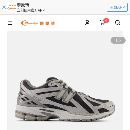
摩曼頓
開啟APP
立刻使用官方APP
0
1
/
5